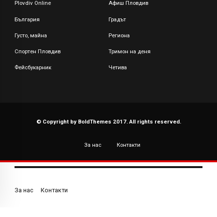
Plovdiv Online
Афиш Пловдив
България
Градът
Густо, майна
Региона
Спортен Пловдив
Тримон на деня
Фейсбукарник
Четива
© Copyright by BoldThemes 2017. All rights reserved.
За нас
Контакти
За нас
Контакти