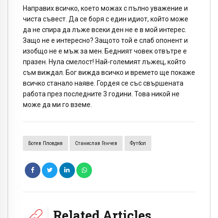
Направих всичко, което можах с пълно уважение и
чиста съвест. Да се боря с един идиот, който може
да не спира да лъже всеки ден не е в мой интерес.
Защо не е интересно? Защото той е слаб опонент и
изобщо не е мъж за мен. Бедният човек отвътре е
празен. Нула смелост! Най-големият лъжец, който
съм виждал. Бог вижда всичко и времето ще покаже
всичко станало наяве. Гордея се със свършената
работа през последните 3 години. Това никой не
може да ми го вземе.
Ботев Пловдив
Станислав Генчев
Футбол
Related Articles