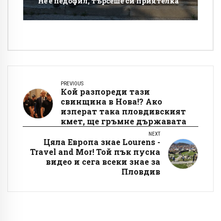
Не е педофил, търсеше си приятелка
PREVIOUS
Кой разпореди тази
свинщина в Нова!? Ако
изперат така пловдивският
кмет, ще гръмне държавата
NEXT
Цяла Европа знае Lourens -
Travel and Mor! Той пък пусна
видео и сега всеки знае за
Пловдив