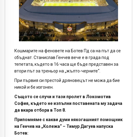
Кошмарите на феновете на Ботев Пд са на път да се
сбъднат. Станислав Генчев вече е в града под
тепетата, където в 16 часа ще бъде представен за
втори път за треньор на „жълто-черните“.
При първия си престой дряновецът не можа да бие
никой и бе изгонен.
Същото се случи и тази пролет в Локомотив
София, където не изпълни поставената му задача
да вкара отбора в Топ 8.
Припомняме с какви думи някогашният помощник
на Генчев на „Колежа“ – Тимур Дагуев напуска
Ботев: