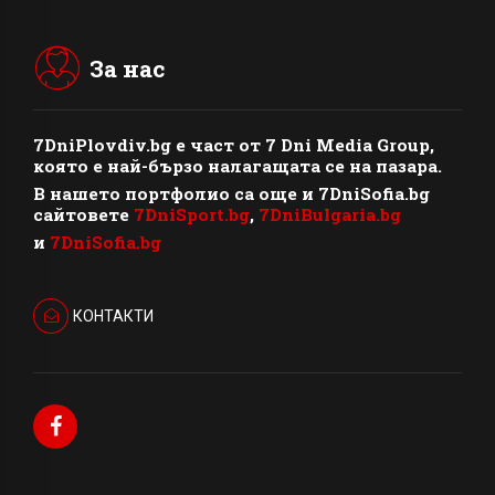
За нас
7DniPlovdiv.bg
e част от
7 Dni Media Group
,
която е най-бързо налагащата се на пазара.
В нашето портфолио са още и 7DniSofia.bg
сайтовете
7DniSport.bg
,
7DniBulgaria.bg
и
7DniSofia.bg
КОНТАКТИ