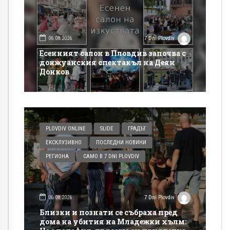
06.08.2026
7 Dni Plovdiv
Есенният салон в Пловдив започва с
донжуанския спектакъл на Деян
Донков
PLOVDIV ONLINE
SLIDE
ГРАДЪТ
ЕКСКЛУЗИВНО
ПОСЛЕДНИ НОВИНИ
РЕГИОНА
САМО В 7 DNI PLOVDIV
06.08.2026
7 Dni Plovdiv
Близки и познати се събраха пред
дома на убития на Младежки хълм: