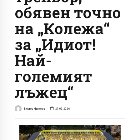
обявен точно
на „Колежа“
за „Идиот!
Най-
големият
лъжец“
Виктор Николов
27.05.2026