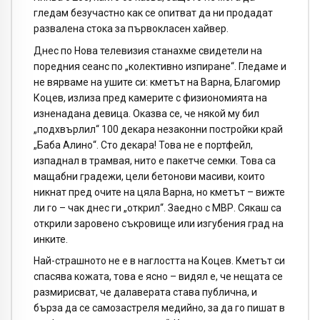
гледам безучастно как се опитват да ни продадат
развалена стока за първокласен хайвер.
Днес по Нова телевизия станахме свидетели на
поредния сеанс по „колективно изпиране“. Гледаме и
не вярваме на ушите си: кметът на Варна, Благомир
Коцев, излиза пред камерите с физиономията на
изненадана девица. Оказва се, че някой му бил
„подхвърлил“ 100 декара незаконни постройки край
„Баба Алино“. Сто декара! Това не е портфейл,
изпаднал в трамвая, нито е пакетче семки. Това са
мащабни градежи, цели бетонови масиви, които
никнат пред очите на цяла Варна, но кметът – вижте
ли го – чак днес ги „открил“. Заедно с МВР. Сякаш са
открили заровено съкровище или изгубения град на
инките.
Най-страшното не е в наглостта на Коцев. Кметът си
спасява кожата, това е ясно – видял е, че нещата се
размирисват, че далаверата става публична, и
бърза да се самозастреля медийно, за да го пишат в