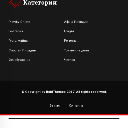
Категории
Plovdiv Online
Афиш Пловдив
България
Градът
Густо, майна
Региона
Спортен Пловдив
Тримон на деня
Фейсбукарник
Четива
© Copyright by BoldThemes 2017. All rights reserved.
За нас
Контакти