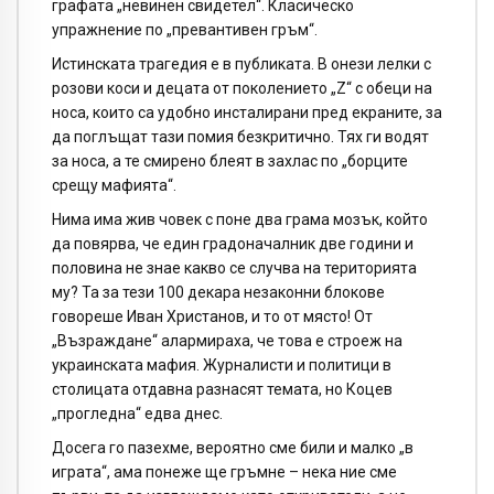
графата „невинен свидетел“. Класическо
упражнение по „превантивен гръм“.
Истинската трагедия е в публиката. В онези лелки с
розови коси и децата от поколението „Z“ с обеци на
носа, които са удобно инсталирани пред екраните, за
да поглъщат тази помия безкритично. Тях ги водят
за носа, а те смирено блеят в захлас по „борците
срещу мафията“.
Нима има жив човек с поне два грама мозък, който
да повярва, че един градоначалник две години и
половина не знае какво се случва на територията
му? Та за тези 100 декара незаконни блокове
говореше Иван Христанов, и то от място! От
„Възраждане“ алармираха, че това е строеж на
украинската мафия. Журналисти и политици в
столицата отдавна разнасят темата, но Коцев
„прогледна“ едва днес.
Досега го пазехме, вероятно сме били и малко „в
играта“, ама понеже ще гръмне – нека ние сме