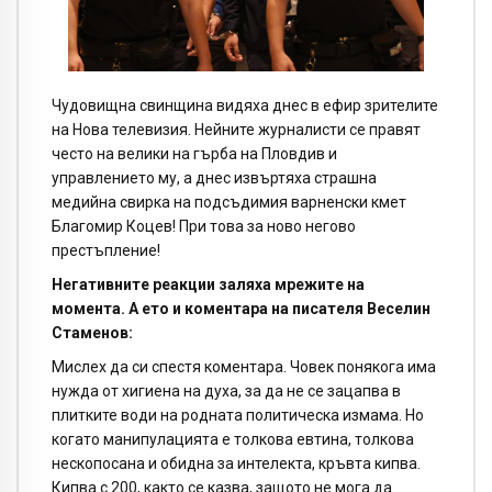
Чудовищна свинщина видяха днес в ефир зрителите
на Нова телевизия. Нейните журналисти се правят
често на велики на гърба на Пловдив и
управлението му, а днес извъртяха страшна
медийна свирка на подсъдимия варненски кмет
Благомир Коцев! При това за ново негово
престъпление!
Негативните реакции заляха мрежите на
момента. А ето и коментара на писателя Веселин
Стаменов:
Мислех да си спестя коментара. Човек понякога има
нужда от хигиена на духа, за да не се зацапва в
плитките води на родната политическа измама. Но
когато манипулацията е толкова евтина, толкова
нескопосана и обидна за интелекта, кръвта кипва.
Кипва с 200, както се казва, защото не мога да