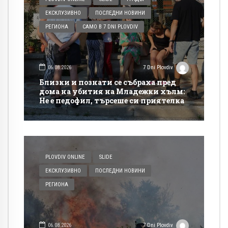
ЕКСКЛУЗИВНО
ПОСЛЕДНИ НОВИНИ
РЕГИОНА
САМО В 7 DNI PLOVDIV
06.08.2026
7 Dni Plovdiv
Близки и познати се събраха пред
дома на убития на Младежки хълм:
Не е педофил, търсеше си приятелка
PLOVDIV ONLINE
SLIDE
ЕКСКЛУЗИВНО
ПОСЛЕДНИ НОВИНИ
РЕГИОНА
06.08.2026
7 Dni Plovdiv