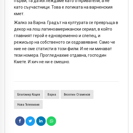
първи, та да изглеждаме като откриватели, а не
като съучастници. Това е логиката на варненския
кмет.
Жалко за Варна. Градът на културата се превръща в
декор на лош латиноамерикански сериал, в който
главният герой е едновременно и слепец, и
режисьор на собственото си оздравяване. Само че
ние не сме статисти в този филм. И не ни минават
тези номера. Прогледнахме отдавна, господин
Кмете. И хич не ни е смешно.
Благомир Коцев
Варна
Веселин Стаменов
Нова Телевизия