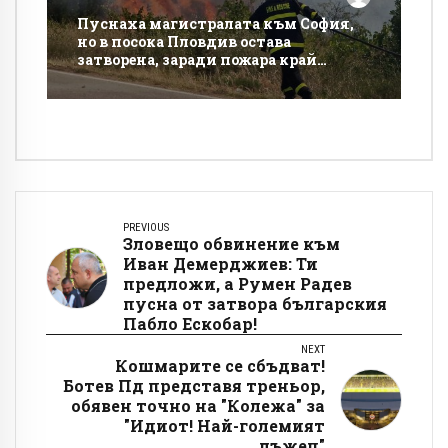
Пуснаха магистралата към София,
но в посока Пловдив остава
затворена, заради пожара край
Церово
PREVIOUS
Зловещо обвинение към
Иван Демерджиев: Ти
предложи, а Румен Радев
пусна от затвора българския
Пабло Ескобар!
NEXT
Кошмарите се сбъдват!
Ботев Пд представя треньор,
обявен точно на "Колежа" за
"Идиот! Най-големият
лъжец"