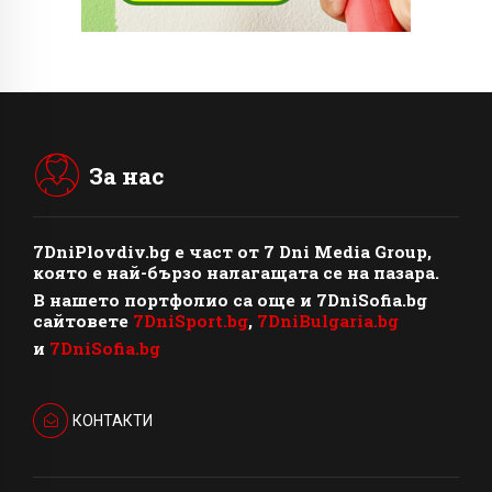
За нас
7DniPlovdiv.bg
e част от
7 Dni Media Group
,
която е най-бързо налагащата се на пазара.
В нашето портфолио са още и 7DniSofia.bg
сайтовете
7DniSport.bg
,
7DniBulgaria.bg
и
7DniSofia.bg
КОНТАКТИ