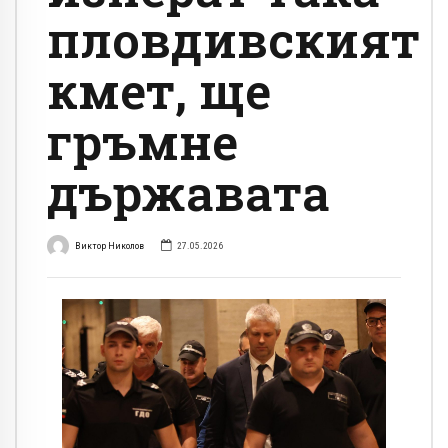
пловдивският
кмет, ще
гръмне
държавата
Виктор Николов
27.05.2026