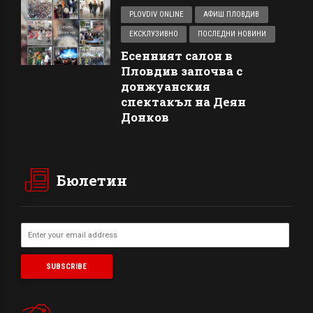
PLOVDIV ONLINE
АФИШ ПЛОВДИВ
ЕКСКЛУЗИВНО
ПОСЛЕДНИ НОВИНИ
Есенният салон в
Пловдив започва с
донжуанския
спектакъл на Деян
Донков
Бюлетин