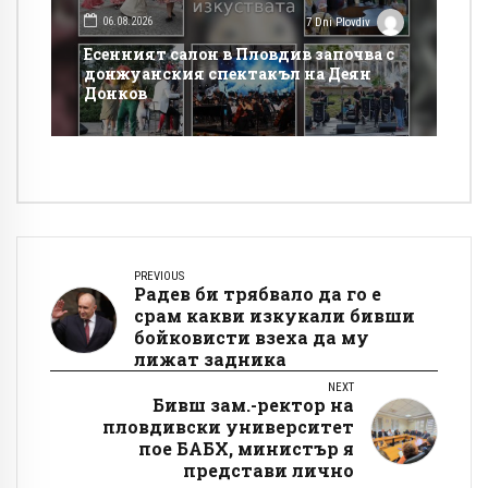
06.08.2026
7 Dni Plovdiv
Есенният салон в Пловдив започва с
донжуанския спектакъл на Деян
Донков
PREVIOUS
Радев би трябвало да го е
срам какви изкукали бивши
бойковисти взеха да му
лижат задника
NEXT
Бивш зам.-ректор на
пловдивски университет
пое БАБХ, министър я
представи лично