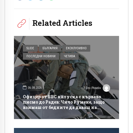
Related Articles
SLIDE
БЪЛГАРИЯ
ЕКСКЛУЗИВНО
ПОСЛЕДНИ НОВИНИ
ЧЕТИВА
06.08.2026
7 Dni Plovdiv
Офицер от ВВС напусна с кърваво
писмо до Радев: Чичо Румене, защо
взимаш от бедните да даваш на
богатите?