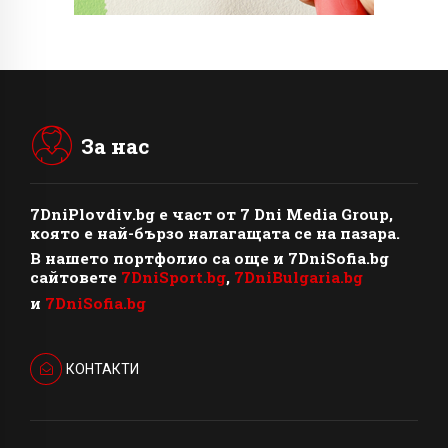
За нас
7DniPlovdiv.bg
e част от
7 Dni Media Group
,
която е най-бързо налагащата се на пазара.
В нашето портфолио са още и 7DniSofia.bg
сайтовете
7DniSport.bg
,
7DniBulgaria.bg
и
7DniSofia.bg
КОНТАКТИ