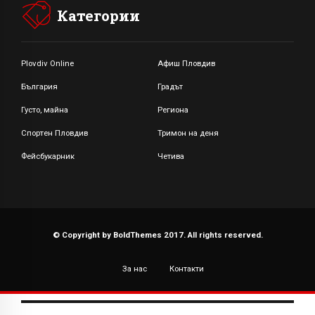
Категории
Plovdiv Online
Афиш Пловдив
България
Градът
Густо, майна
Региона
Спортен Пловдив
Тримон на деня
Фейсбукарник
Четива
© Copyright by BoldThemes 2017. All rights reserved.
За нас
Контакти