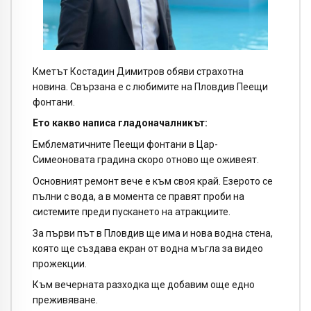
Кметът Костадин Димитров обяви страхотна
новина. Свързана е с любимите на Пловдив Пеещи
фонтани.
Ето какво написа гладоначалникът:
Емблематичните Пеещи фонтани в Цар-
Симеоновата градина скоро отново ще оживеят.
Основният ремонт вече е към своя край. Езерото се
пълни с вода, а в момента се правят проби на
системите преди пускането на атракциите.
За първи път в Пловдив ще има и нова водна стена,
която ще създава екран от водна мъгла за видео
прожекции.
Към вечерната разходка ще добавим още едно
преживяване.