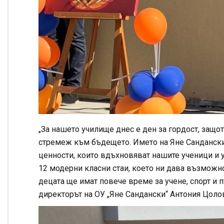
„За нашето училище днес е ден за гордост, защот
стремеж към бъдещето. Името на Яне Сандански 
ценности, които вдъхновяват нашите ученици и 
12 модерни класни стаи, което ни дава възможн
децата ще имат повече време за учене, спорт и п
директорът на ОУ „Яне Сандански“ Антония Цоло