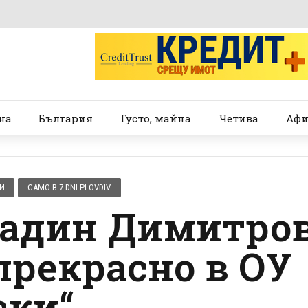
на
България
Густо, майна
Четива
Афи
И
САМО В 7 DNI PLOVDIV
тадин Димитро
прекрасно в ОУ
ски“