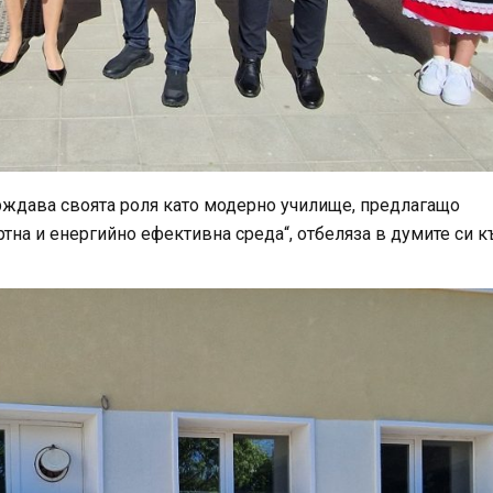
ърждава своята роля като модерно училище, предлагащо
на и енергийно ефективна среда“, отбеляза в думите си 