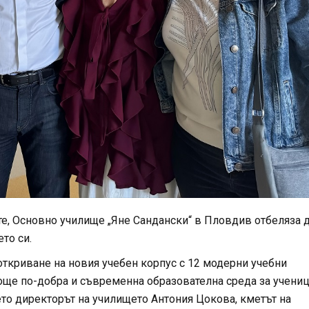
те, Основно училище „Яне Сандански“ в Пловдив отбеляза 
то си.
ткриване на новия учебен корпус с 12 модерни учебни
 още по-добра и съвременна образователна среда за учениц
ето директорът на училището Антония Цокова, кметът на