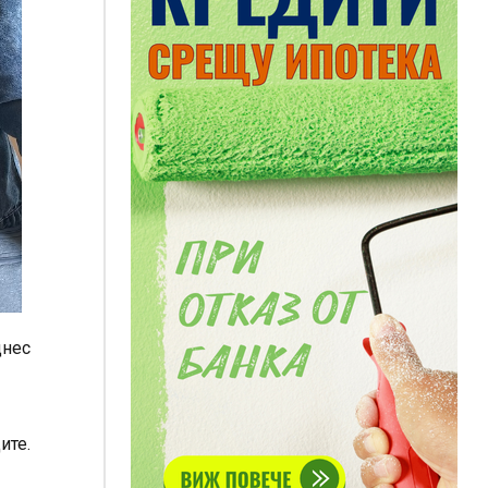
днес
ите.