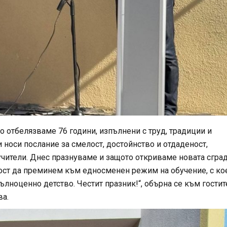
о отбелязваме 76 години, изпълнени с труд, традиции и
носи послание за смелост, достойнство и отдаденост,
учители. Днес празнуваме и защото откриваме новата сград
ост да преминем към едносменен режим на обучение, с ко
ълноценно детство. Честит празник!“, обърна се към гостит
ва.