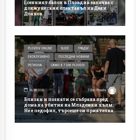
Есенният салон в Пловдив започва с
донжуанския спектакъл на Деян
Донков
PLOVDIV ONLINE
SLIDE
ГРАДЪТ
ЕКСКЛУЗИВНО
ПОСЛЕДНИ НОВИНИ
РЕГИОНА
САМО В 7 DNI PLOVDIV
06.08.2026
7 Dni Plovdiv
Близки и познати се събраха пред
дома на убития на Младежки хълм:
Не е педофил, търсеше си приятелка