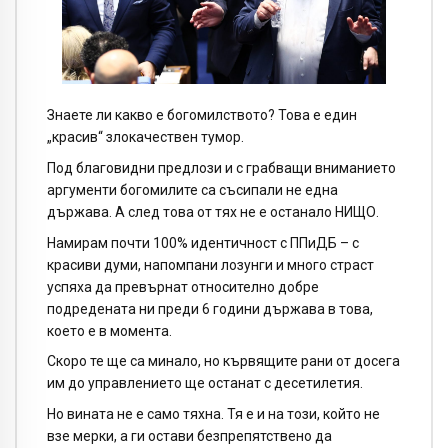
Знаете ли какво е богомилството? Това е един
„красив“ злокачествен тумор.
Под благовидни предлози и с грабващи вниманието
аргументи богомилите са съсипали не една
държава. А след това от тях не е останало НИЩО.
Намирам почти 100% идентичност с ППиДБ – с
красиви думи, напомпани лозунги и много страст
успяха да превърнат относително добре
подредената ни преди 6 години държава в това,
което е в момента.
Скоро те ще са минало, но кървящите рани от досега
им до управлението ще останат с десетилетия.
Но вината не е само тяхна. Тя е и на този, който не
взе мерки, а ги остави безпрепятствено да