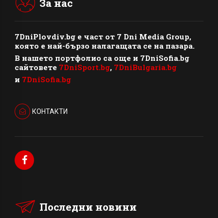
За нас
7DniPlovdiv.bg
e част от
7 Dni Media Group
,
която е най-бързо налагащата се на пазара.
В нашето портфолио са още и 7DniSofia.bg
сайтовете
7DniSport.bg
,
7DniBulgaria.bg
и
7DniSofia.bg
КОНТАКТИ
Последни новини