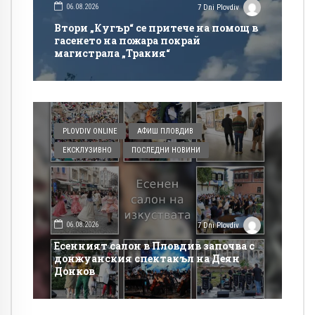
06.08.2026
7 Dni Plovdiv
Втори „Кугър“ се притече на помощ в
гасенето на пожара покрай
магистрала „Тракия“
PLOVDIV ONLINE
АФИШ ПЛОВДИВ
ЕКСКЛУЗИВНО
ПОСЛЕДНИ НОВИНИ
06.08.2026
7 Dni Plovdiv
Есенният салон в Пловдив започва с
донжуанския спектакъл на Деян
Донков