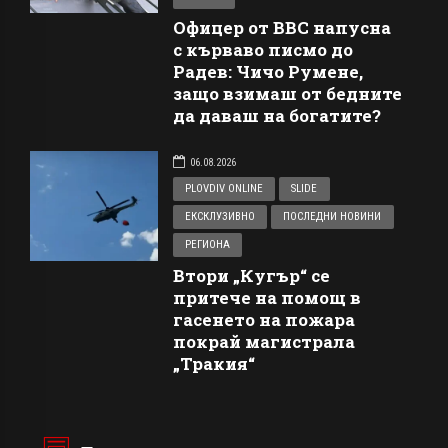
Офицер от ВВС напусна
с кърваво писмо до
Радев: Чичо Румене,
защо взимаш от бедните
да даваш на богатите?
06.08.2026
PLOVDIV ONLINE
SLIDE
ЕКСКЛУЗИВНО
ПОСЛЕДНИ НОВИНИ
РЕГИОНА
Втори „Кугър“ се
притече на помощ в
гасенето на пожара
покрай магистрала
„Тракия“