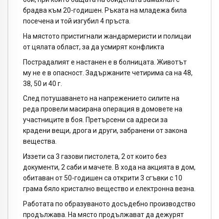
брадва към 20-годишен. Ръката на младежа била
посечена и той изгубил 4 пръста.
На мястото пристигнали жандармеристи и полицаи
от цялата област, за да усмирят конфликта
Пострадалият е настанен е в болницата. Животът
му не е в опасност. Задържаните четирима са на 48,
38, 50 и 40 г.
След потушаването на напрежението силите на
реда провели масирана операция в домовете на
участниците в боя. Претърсени са адреси за
крадени вещи, дрога и други, забранени от закона
вещества.
Иззети са 3 газови пистолета, 2 от които без
документи, 2 саби и мачете. В хода на акцията в дом,
обитаван от 50-годишен са открити 3 сгъвки с 10
грама бяло кристално вещество и електронна везна.
Работата по образуваното досъдебно производство
продължава. На място продължават да дежурят