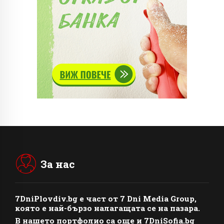
За нас
7DniPlovdiv.bg
e част от
7 Dni Media Group
,
която е най-бързо налагащата се на пазара.
В нашето портфолио са още и 7DniSofia.bg