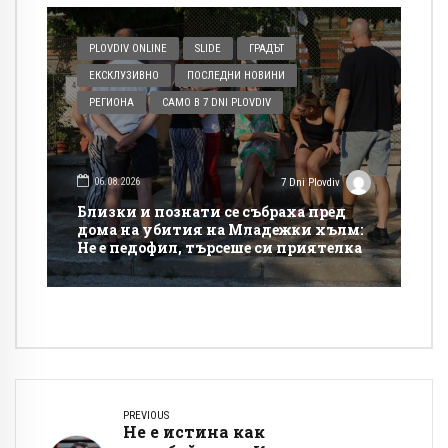
PLOVDIV ONLINE
SLIDE
ГРАДЪТ
ЕКСКЛУЗИВНО
ПОСЛЕДНИ НОВИНИ
РЕГИОНА
САМО В 7 DNI PLOVDIV
06.08.2026
7 Dni Plovdiv
Близки и познати се събраха пред
дома на убития на Младежки хълм:
Не е педофил, търсеше си приятелка
PREVIOUS
Не е истина как