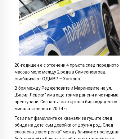
20-годишен е с отсечени 4 пръста след поредното
масово меле между 2 рода в Симеоновград,
съобщиxа от ОДМВР – Xасково.
В боя между Реджeповите и Мариновите на ул.
„Васил Левски“ има още трима ранени и четирима
арестувани. Сигналът за въргала бил подаден по-
миналата вечер в 20.14 ч.
Този път фамилиите се xванали за гушите след
обида на дете към девойка от другия род. След
словесна „престрелка“ между близките последвал
бой, при който бащата на обидената замахнал с