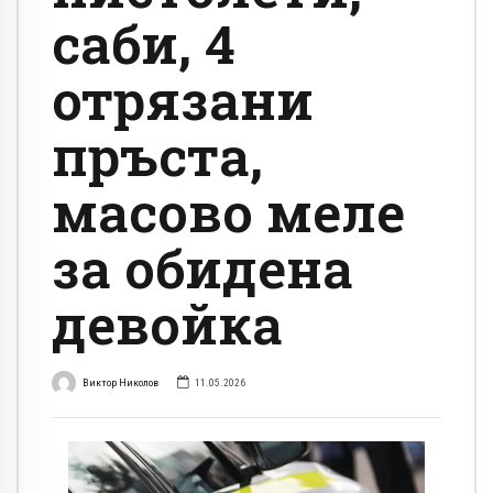
саби, 4
отрязани
пръста,
масово меле
за обидена
девойка
Виктор Николов
11.05.2026