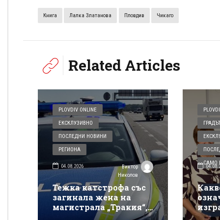
Книга
Лалка Златанова
Пловдив
Чикаго
Related Articles
PLOVDIV ONLINE
PLOVDI
ЕКСКЛУЗИВНО
ГРАДЪ
ПОСЛЕДНИ НОВИНИ
ЕКСКЛ
РЕГИОНА
ПОСЛЕ
САМО В
04.08.2026
04.08.
Виктор
Николов
Тежка катстрофа със
Какв
загинала жена на
озна
магистрала „Тракия“,
изгр
няма информация за
Плов