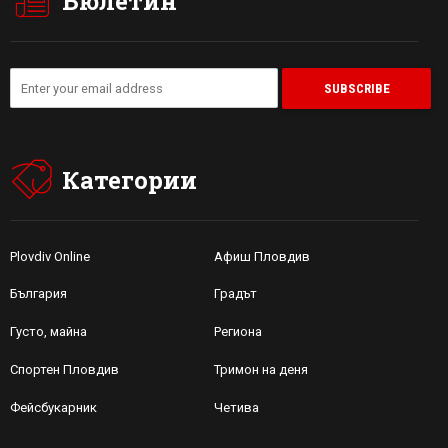
Бюлетин
Категории
Plovdiv Online
Афиш Пловдив
България
Градът
Густо, майна
Региона
Спортен Пловдив
Тримон на деня
Фейсбукарник
Четива