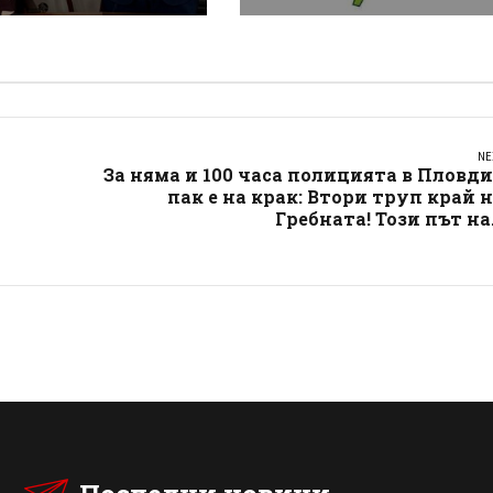
ически център за
открива член на МОК
енция на
и важен спортен шеф
твия и аварии
NE
За няма и 100 часа полицията в Пловд
пак е на крак: Втори труп край 
Гребната! Този път на.