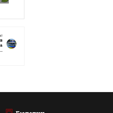
XT
ив
на
..