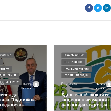
V ONLINE
PLOVDIV ONLINE
Т
ЕКСКЛУЗИВНО
УЗИВНО
ПОСЛЕДНИ НОВИНИ
ДНИ НОВИНИ
СПОРТЕН ПЛОВДИВ
 7 DNI PLOVDIV
2026
04.08.2026
Виктор
Виктор
Николов
Николов
ото и да
Едно от най-важните
чава: Подписаха
спортни състезания в
аждането в
календара стартира в
див на
Пловдив, в петък го