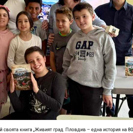
й своята книга „Живият град.
Пловдив
– една история на 8