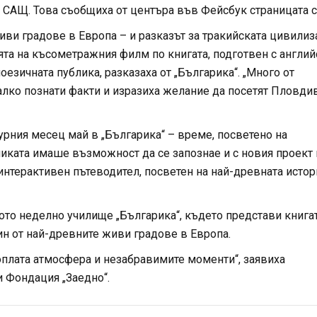
, САЩ. Това съобщиха от центъра във Фейсбук страницата с
иви градове в Европа – и разказът за тракийската цивилиз
та на късометражния филм по книгата, подготвен с англий
лоезичната публика, разказаха от „Българика“. „Много от
алко познати факти и изразиха желание да посетят
Пловди
урния месец май в „Българика“ – време, посветено на
ликата имаше възможност да се запознае и с новия проект 
интерактивен пътеводител, посветен на най-древната истор
ото неделно училище „Българика“, където представи книга
ин от най-древните живи градове в Европа.
плата атмосфера и незабравимите моменти“, заявиха
и Фондация „Заедно“.