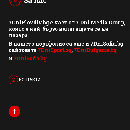
За нас
7DniPlovdiv.bg
e част от
7 Dni Media Group
,
която е най-бързо налагащата се на
пазара.
В нашето портфолио са още и 7DniSofia.bg
сайтовете
7DniSport.bg
,
7DniBulgaria.bg
и
7DniSofia.bg
КОНТАКТИ