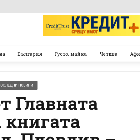
на
България
Густо, майна
Четива
Афи
ПОСЛЕДНИ НОВИНИ
от Главната
 книгата
д. Пловдив –