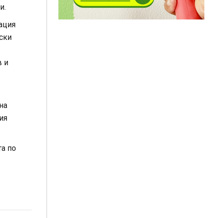
и.
ация
ски
в
и
на
ия
та по