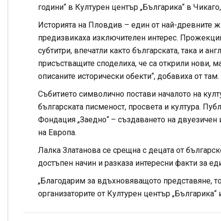
години“ в Културен център „Българика“ в Чикаго
Историята на
Пловдив
– един от най-древните ж
предизвикаха изключителен интерес. Прожекция
субтитри, впечатли както българската, така и анг
присъстващите споделиха, че са открили нови, м
описаните исторически обекти“, добавиха от там.
Събитието символично постави началото на култ
българската писменост, просвета и култура. Пуб
Фондация „Заедно“ – създаването на двуезичен 
на Европа.
Лалка Златанова се срещна с децата от българск
достъпен начин и разказа интересни факти за ед
„Благодарим за вдъхновяващото представяне, то
организаторите от Културен център „Българика“ 