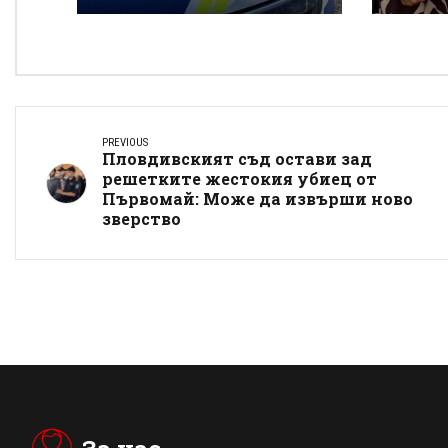
другите пострадали
косм
прев
бедс
PREVIOUS
Пловдивският съд остави зад
решетките жестокия убиец от
Първомай: Може да извърши ново
зверство