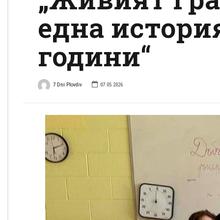
една история
години“
7 Dni Plovdiv
07.05.2026