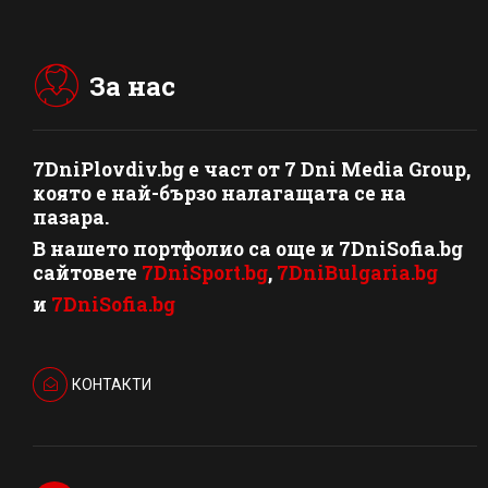
За нас
7DniPlovdiv.bg
e част от
7 Dni Media Group
,
която е най-бързо налагащата се на
пазара.
В нашето портфолио са още и 7DniSofia.bg
сайтовете
7DniSport.bg
,
7DniBulgaria.bg
и
7DniSofia.bg
КОНТАКТИ