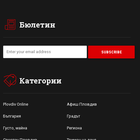
Бюлетин
Категории
Plovdiv Online
Афиш Пловдив
България
Градът
Густо, майна
Региона
Спортен Пловдив
Тримон на деня