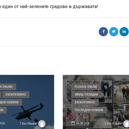
 един от най-зелените градове в държавата!
V ONLINE
PLOVDIV ONLINE
ЕКСКЛУЗИВНО
АФИШ ПЛОВДИВ
ДНИ НОВИНИ
ЕКСКЛУЗИВНО
НА
ПОСЛЕДНИ НОВИНИ
2026
06.08.2026
7 Dni Plovdiv
7 Dni Plovdiv