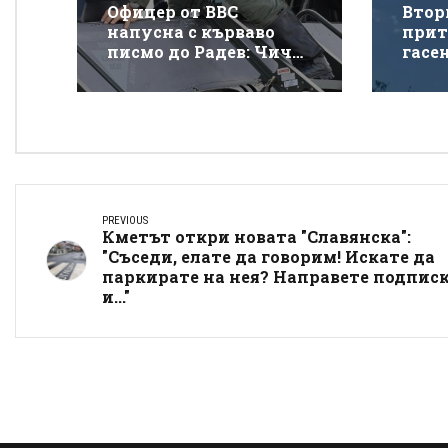
Офицер от ВВС
Втор
напусна с кърваво
прит
писмо до Радев: Чичо
гасе
Румене, защо взимаш
покр
от бедните да даваш
„Тра
на богатите?
PREVIOUS
Кметът откри новата "Славянска":
"Съседи, елате да говорим! Искате да
паркирате на нея? Направете подпис
и..."