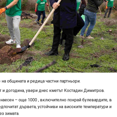
 на общината и редица частни партньори.
 и догодина, увери днес кметът Костадин Димитров.
 наесен – още 1000 , включително покрай булевардите, в
редпочитат дървета, устойчиви на високите температури и
ез зимата.