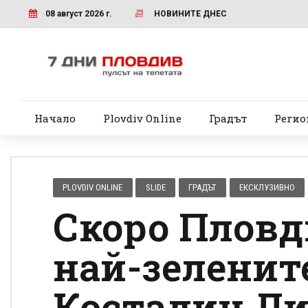
08 август 2026 г.
НОВИНИТЕ ДНЕС
Начало
Plovdiv Online
Градът
Регио
PLOVDIV ONLINE
SLIDE
ГРАДЪТ
ЕКСКЛУЗИВНО
Скоро Пловд
най-зелените
Костадин Ди