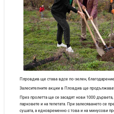
Плровдив ще става вдсе по-зелен, благодарение
Залесителните акции в Пловдив ще продължават
През пролетта ще се засадят нови 1000 дървета,
парковете и на тепетата. При залесяването се п
сушата, а едновременно с това и на минусови пр