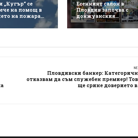
и „Кугър“ се
Есенният салон в
ече на помощ в
Пловдив започва с
нето на пожара
донжуанския
ай магистрала
спектакъл на Деян
кия“
Донков
NE
Пловдивски банкер: Категоричн
отказвам да съм служебен премиер! То
ка
ще срине доверието в.