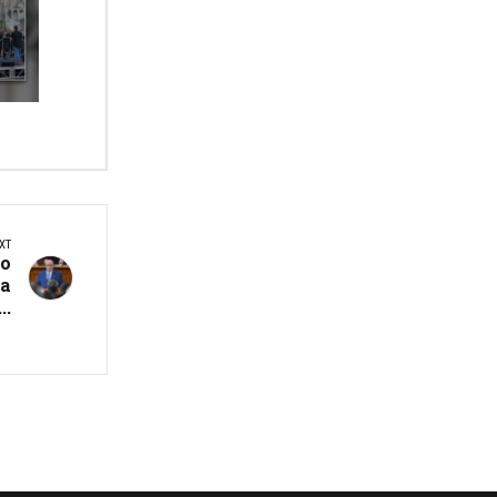
XT
о
ва
..