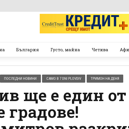
на
България
Густо, майна
Четива
Афи
ПОСЛЕДНИ НОВИНИ
САМО В 7 DNI PLOVDIV
ТРИМОН НА ДЕНЯ
ив ще е един от
 градове!
митров разкри