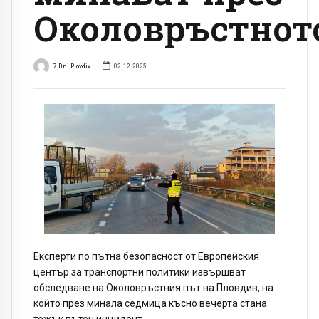
Околовръстнот
7 Dni Plovdiv
02.12.2025
Експерти по пътна безопасност от Европейския
център за транспортни политики извършват
обследване на Околовръстния път на Пловдив, на
който през минала седмица късно вечерта стана
тежък пътен инцидент.