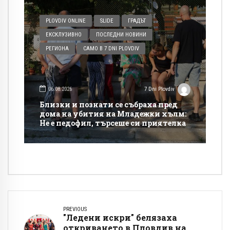
PLOVDIV ONLINE
SLIDE
ГРАДЪТ
ЕКСКЛУЗИВНО
ПОСЛЕДНИ НОВИНИ
РЕГИОНА
САМО В 7 DNI PLOVDIV
06.08.2026
7 Dni Plovdiv
Близки и познати се събраха пред
дома на убития на Младежки хълм:
Не е педофил, търсеше си приятелка
PREVIOUS
"Ледени искри" белязаха
откриването в Пловдив на