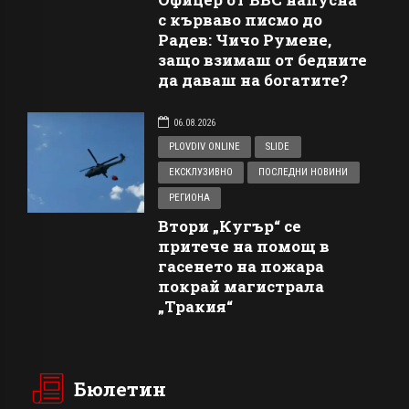
с кърваво писмо до
Радев: Чичо Румене,
защо взимаш от бедните
да даваш на богатите?
06.08.2026
PLOVDIV ONLINE
SLIDE
ЕКСКЛУЗИВНО
ПОСЛЕДНИ НОВИНИ
РЕГИОНА
Втори „Кугър“ се
притече на помощ в
гасенето на пожара
покрай магистрала
„Тракия“
Бюлетин