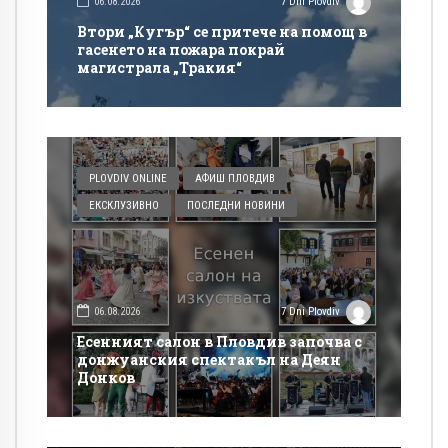
06.08.2026
7 Dni Plovdiv
Втори „Кугър“ се притече на помощ в
гасенето на пожара покрай
магистрала „Тракия“
PLOVDIV ONLINE
АФИШ ПЛОВДИВ
ЕКСКЛУЗИВНО
ПОСЛЕДНИ НОВИНИ
06.08.2026
7 Dni Plovdiv
Есенният салон в Пловдив започва с
донжуанския спектакъл на Деян
Донков