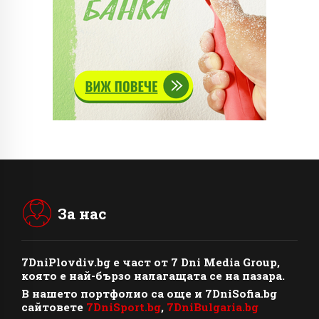
За нас
7DniPlovdiv.bg
e част от
7 Dni Media Group
,
която е най-бързо налагащата се на пазара.
В нашето портфолио са още и 7DniSofia.bg
сайтовете
7DniSport.bg
,
7DniBulgaria.bg