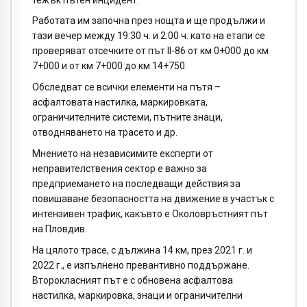
Работата им започна през нощта и ще продължи и
тази вечер между 19:30 ч. и 2:00 ч. като на етапи се
проверяват отсечките от път II-86 от км 0+000 до км
7+000 и от км 7+000 до км 14+750.
Обследват се всички елементи на пътя –
асфалтовата настилка, маркировката,
ограничителните системи, пътните знаци,
отводняването на трасето и др.
Мнението на независимите експерти от
неправителствения сектор е важно за
предприемането на последващи действия за
повишаване безопасността на движение в участък с
интензивен трафик, какъвто е Околовръстният път
на Пловдив.
На цялото трасе, с дължина 14 км, през 2021 г. и
2022 г., е изпълнено превантивно поддържане.
Второкласният път е с обновена асфалтова
настилка, маркировка, знаци и ограничителни