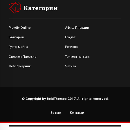
Категории
Plovdiv Online
Афиш Пловдив
България
Градът
Густо, майна
Региона
Спортен Пловдив
Тримон на деня
Фейсбукарник
Четива
© Copyright by BoldThemes 2017. All rights reserved.
За нас
Контакти