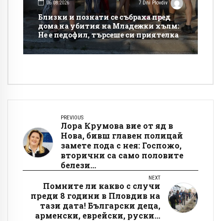
06.08.2026
7 Dni Plovdiv
Близки и познати се събраха пред
дома на убития на Младежки хълм:
Не е педофил, търсеше си приятелка
PREVIOUS
Лора Крумова вие от яд в
Нова, бивш главен полицай
замете пода с нея: Госпожо,
вторични са само половите
белези...
NEXT
Помните ли какво с случи
преди 8 години в Пловдив на
тази дата! Български деца,
арменски, еврейски, руски...