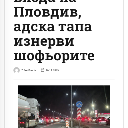
Пловдив,
адска тапа
изнерви
шофьорите
7 Dni Plovdiv
16.11.2025