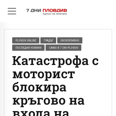
PLOVDIV ONLINE
ГРАДЪТ
ЕКСКЛУЗИВНО
ПОСЛЕДНИ НОВИНИ
САМО В 7 DNI PLOVDIV
Катастрофа с
моторист
блокира
кръгово на
входа на