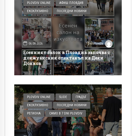
PLOVDIV ONLINE
АФИШ ПЛОВДИВ
ЕКСКЛУЗИВНО
ПОСЛЕДНИ НОВИНИ
06.08.2026
7 Dni Plovdiv
Есенният салон в Пловдив започва с
донжуанския спектакъл на Деян
Донков
PLOVDIV ONLINE
SLIDE
ГРАДЪТ
ЕКСКЛУЗИВНО
ПОСЛЕДНИ НОВИНИ
РЕГИОНА
САМО В 7 DNI PLOVDIV