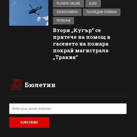
PLOVDIV ONLINE
SLIDE
ЕКСКЛУЗИВНО
ПОСЛЕДНИ НОВИНИ
РЕГИОНА
Втори „Кугър“ се
притече на помощ в
гасенето на пожара
покрай магистрала
„Тракия“
Бюлетин