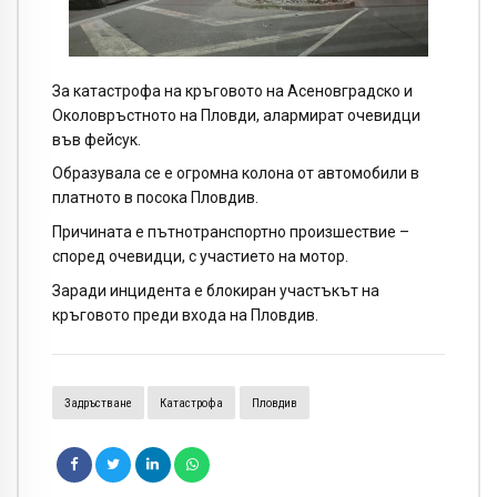
За катастрофа на кръговото на Асеновградско и
Околовръстното на Пловди, алармират очевидци
във фейсук.
Образувала се е огромна колона от автомобили в
платното в посока Пловдив.
Причината е пътнотранспортно произшествие –
според очевидци, с участието на мотор.
Заради инцидента е блокиран участъкът на
кръговото преди входа на Пловдив.
Задръстване
Катастрофа
Пловдив