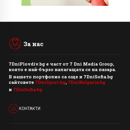
За нас
7DniPlovdiv.bg
e част от
7 Dni Media Group
,
която е най-бързо налагащата се на пазара.
В нашето портфолио са още и 7DniSofia.bg
сайтовете
7DniSport.bg
,
7DniBulgaria.bg
и
7DniSofia.bg
КОНТАКТИ