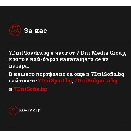
За нас
7DniPlovdiv.bg
e част от
7 Dni Media Group
,
която е най-бързо налагащата се на
пазара.
В нашето портфолио са още и 7DniSofia.bg
сайтовете
7DniSport.bg
,
7DniBulgaria.bg
и
7DniSofia.bg
КОНТАКТИ