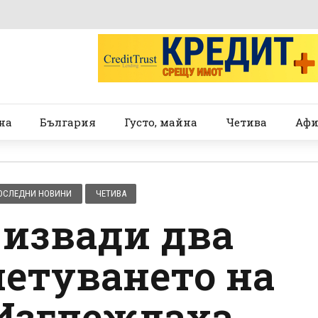
на
България
Густо, майна
Четива
Афи
ОСЛЕДНИ НОВИНИ
ЧЕТИВА
 извади два
метуването на
 Изглеждаха