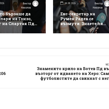
2026
04.08.2026
Виктор
Виктор
Николов
Николов
то бързаше да
Екс-секретар на
пари на Гонзо,
Румен Радев се
т на Спартак Пд
възмути: Знаете ли
оли долна гавра с
този мизантроп в
а в собствения му
какво превърна
Министерски съвет!?
NE
Знаменито крило на Ботев Пд в
206
възторг от идването на Херо: Са
футболистите да свикнат с не