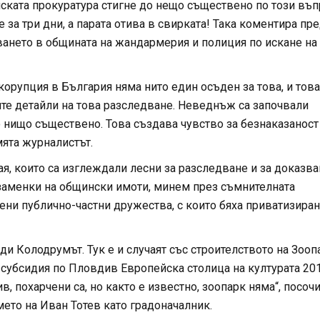
ската прокуратура стигне до нещо съществено по този въп
е за три дни, а парата отива в свирката! Така коментира пр
ането в общината на жандармерия и полиция по искане на
орупция в България няма нито един осъден за това, и това
ите детайли на това разследване. Неведнъж са започвали
о нищо съществено. Това създава чувство за безнаказаност
мята журналистът.
я, които са изглеждали лесни за разследване и за доказва
 заменки на общински имоти, минем през съмнителната
ени публично-частни дружества, с които бяха приватизира
и Колодрумът. Тук е и случаят със строителството на Зооп
 субсидия по Пловдив Европейска столица на културата 201
 похарчени са, но както е известно, зоопарк няма“, посоч
ето на Иван Тотев като градоначалник.