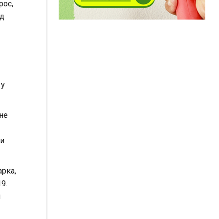
рос,
ед
 у
не
ни
арка,
9.
и