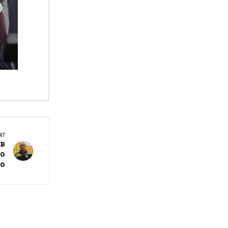
XT
ъв
мо
го