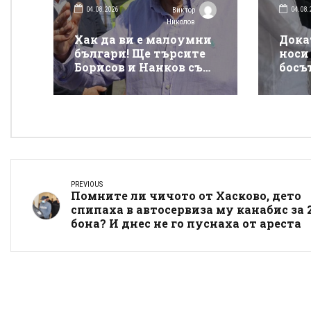
04.08.2026
04.08.
Виктор
Николов
Хак да ви е малоумни
Дока
българи! Ще търсите
носи 
Борисов и Нанков със
босъ
свещ, а дотогава ще ви
позв
отпорят гърбината от
клуб
такси на
сайт
магистралите
PREVIOUS
Помните ли чичото от Хасково, дето
спипаха в автосервиза му канабис за 
бона? И днес не го пуснаха от ареста