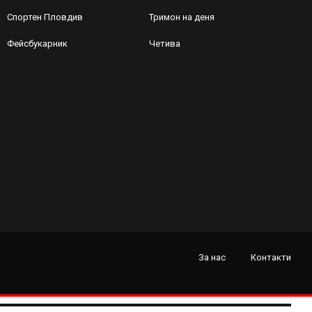
Спортен Пловдив
Тримон на деня
Фейсбукарник
Четива
За нас
Контакти