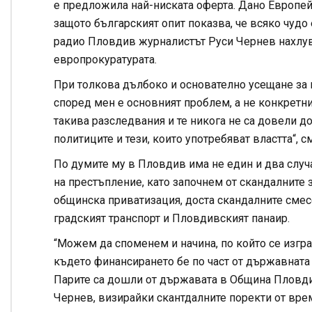
е предложила най-ниската оферта. Дано Европей
защото българският опит показва, че всяко чудо 
радио Пловдив журналистът Руси Чернев нахлув
европрокуратурата.
При толкова дълбоко и основателно усещане за к
според мен е основният проблем, а не конкретн
такива разследвания и те никога не са довели д
политиците и тези, които употребяват властта“, с
По думите му в Пловдив има не един и два случа
на престъпление, като започнем от скандалните
общинска приватизация, доста скандалните смес
градският транспорт и Пловдивският панаир.
“Можем да споменем и начина, по който се изград
където финансирането бе по част от държавната
Парите са дошли от държавата в Община Пловдив,
Чернев, визирайки скантдалните поректи от врем