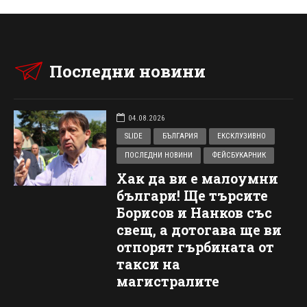
Последни новини
04.08.2026
SLIDE
БЪЛГАРИЯ
ЕКСКЛУЗИВНО
ПОСЛЕДНИ НОВИНИ
ФЕЙСБУКАРНИК
Хак да ви е малоумни
българи! Ще търсите
Борисов и Нанков със
свещ, а дотогава ще ви
отпорят гърбината от
такси на
магистралите