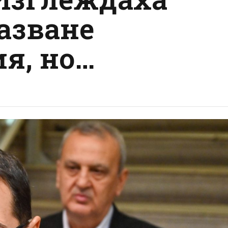
азване
я, но…