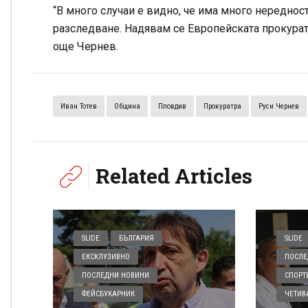
“В много случаи е видно, че има много нередност
разследване. Надявам се Европейската прокурату
още Чернев.
Иван Тотев
Община
Пловдив
Прокуратра
Руси Чернев
Related Articles
SLIDE
БЪЛГАРИЯ
SLIDE
ЕКСКЛУЗИВНО
ПОСЛЕ
ПОСЛЕДНИ НОВИНИ
СПОРТ
ФЕЙСБУКАРНИК
ЧЕТИВ