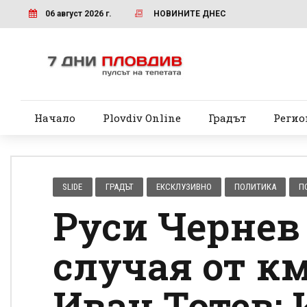
06 август 2026 г.
НОВИНИТЕ ДНЕС
Начало
Plovdiv Online
Градът
Регио
SLIDE
ГРАДЪТ
ЕКСКЛУЗИВНО
ПОЛИТИКА
П
Руси Чернев
случая от к
Иван Тотев: