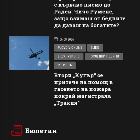
с кърваво писмо до
Радев: Чичо Румене,
защо взимаш от бедните
да даваш на богатите?
06.08.2026
PLOVDIV ONLINE
SLIDE
ЕКСКЛУЗИВНО
ПОСЛЕДНИ НОВИНИ
РЕГИОНА
Втори „Кугър“ се
притече на помощ в
гасенето на пожара
покрай магистрала
„Тракия“
Бюлетин