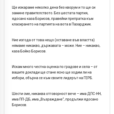
Ще изкараме няколко дена без кворум и то ще си
замине правителството. Без шестата партия,
ядосано каза Борисов, правейки препратка към
класирането на партията на вота в Пазарджик.
Ние изгода от това нещо (оставане във властта)
нямаме никакво, държавата – може. Ние – никакво,
каза Бойко Борисов.
Искам много честна оценка по градове и села – от
вашите доклади ще стане ясно ще ходим ли на
избори, обърна се към своите лидерът на ГЕРБ.
Шести сме, никаква отговорност вече – има ДПС-НН,
има ПП-ДБ, има „Възраждане“, продължи ядосано
Борисов.