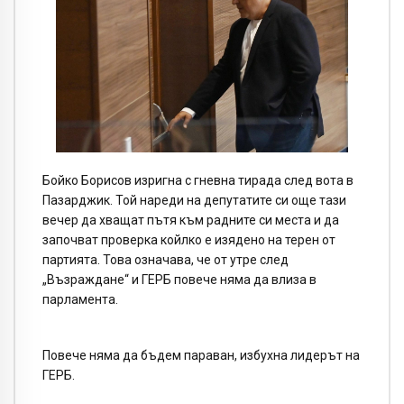
Бойко Борисов изригна с гневна тирада след вота в
Пазарджик. Той нареди на депутатите си още тази
вечер да хващат пътя към радните си места и да
започват проверка койлко е изядено на терен от
партията. Това означава, че от утре след
„Възраждане“ и ГЕРБ повече няма да влиза в
парламента.
Повече няма да бъдем параван, избухна лидерът на
ГЕРБ.