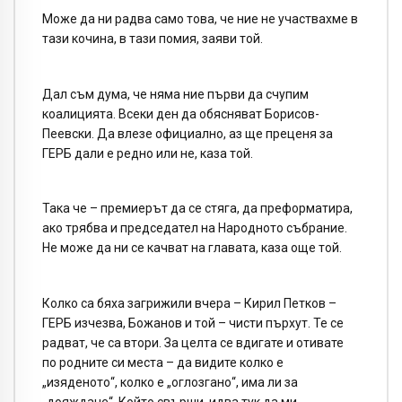
Може да ни радва само това, че ние не участвахме в
тази кочина, в тази помия, заяви той.
Дал съм дума, че няма ние първи да счупим
коалицията. Всеки ден да обясняват Борисов-
Пеевски. Да влезе официално, аз ще преценя за
ГЕРБ дали е редно или не, каза той.
Така че – премиерът да се стяга, да преформатира,
ако трябва и председател на Народното събрание.
Не може да ни се качват на главата, каза още той.
Колко са бяха загрижили вчера – Кирил Петков –
ГЕРБ изчезва, Божанов и той – чисти пърхут. Те се
радват, че са втори. За целта се вдигате и отивате
по родните си места – да видите колко е
„изяденото“, колко е „оглозгано“, има ли за
„дояждане“. Който свърши, идва тук да ми