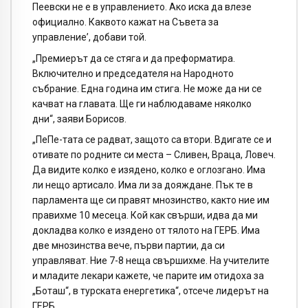
Пеевски не е в управлението. Ако иска да влезе
официално. Каквото кажат на Съвета за
управление’, добави той.
„Премиерът да се стяга и да преформатира.
Включително и председателя на Народното
събрание. Една година им стига. Не може да ни се
качват на главата. Ще ги наблюдаваме няколко
дни“, заяви Борисов.
„ПеПе-тата се радват, защото са втори. Вдигате се и
отивате по родните си места – Сливен, Враца, Ловеч.
Да видите колко е изядено, колко е оглозгано. Има
ли нещо артисало. Има ли за дояждане. Пък те в
парламента ще си правят мнозинство, както ние им
правихме 10 месеца. Кой как свърши, идва да ми
докладва колко е изядено от тялото на ГЕРБ. Има
две мнозинства вече, първи партии, да си
управляват. Ние 7-8 неща свършихме. На учителите
и младите лекари кажете, че парите им отидоха за
„Боташ“, в турската енергетика“, отсече лидерът на
ГЕРБ.