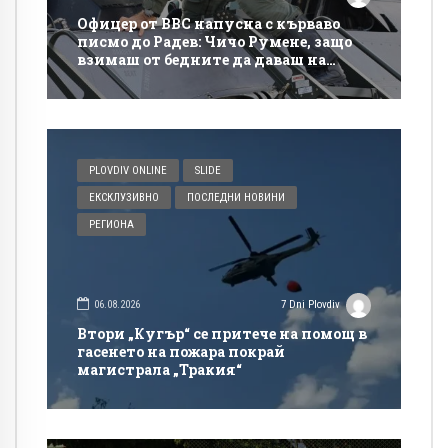
Офицер от ВВС напусна с кърваво
писмо до Радев: Чичо Румене, защо
взимаш от бедните да даваш на
богатите?
PLOVDIV ONLINE
SLIDE
ЕКСКЛУЗИВНО
ПОСЛЕДНИ НОВИНИ
РЕГИОНА
06.08.2026
7 Dni Plovdiv
Втори „Кугър“ се притече на помощ в
гасенето на пожара покрай
магистрала „Тракия“