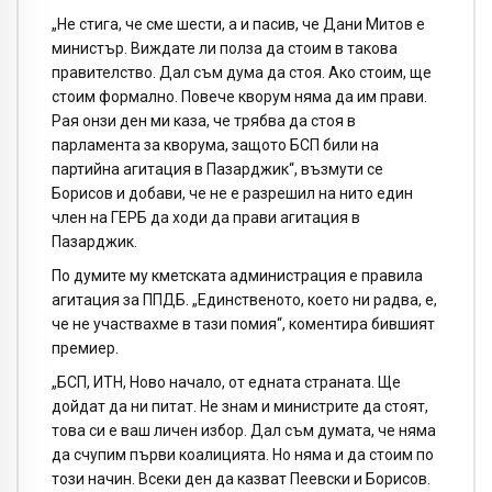
„Не стига, че сме шести, а и пасив, че Дани Митов е
министър. Виждате ли полза да стоим в такова
правителство. Дал съм дума да стоя. Ако стоим, ще
стоим формално. Повече кворум няма да им прави.
Рая онзи ден ми каза, че трябва да стоя в
парламента за кворума, защото БСП били на
партийна агитация в Пазарджик“, възмути се
Борисов и добави, че не е разрешил на нито един
член на ГЕРБ да ходи да прави агитация в
Пазарджик.
По думите му кметската администрация е правила
агитация за ППДБ. „Единственото, което ни радва, е,
че не участвахме в тази помия“, коментира бившият
премиер.
„БСП, ИТН, Ново начало, от едната страната. Ще
дойдат да ни питат. Не знам и министрите да стоят,
това си е ваш личен избор. Дал съм думата, че няма
да счупим първи коалицията. Но няма и да стоим по
този начин. Всеки ден да казват Пеевски и Борисов.