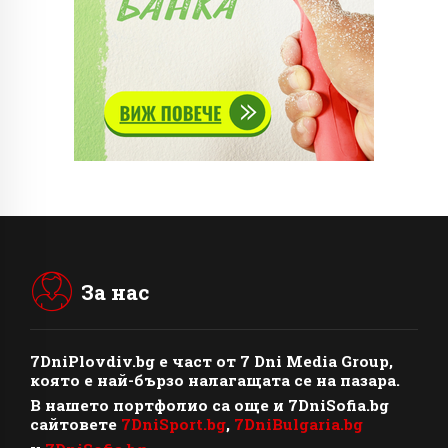
За нас
7DniPlovdiv.bg
e част от
7 Dni Media Group
,
която е най-бързо налагащата се на пазара.
В нашето портфолио са още и 7DniSofia.bg
сайтовете
7DniSport.bg
,
7DniBulgaria.bg