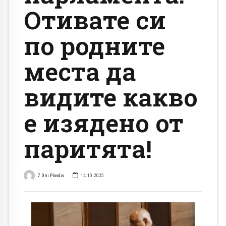
Отивате си
по родните
места да
видите какво
е изядено от
паритята!
7 Dni Plovdiv
14.10.2025