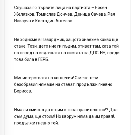
Слушаха го първите лица на партията – Росен
Желязков, Томислав Дончев, Деница Сачева, Рая
Назарян и Костадин Ангелов.
Не ходихме в Пазарджик, защото знаехме какво ще
стане. Тези, дето ние ги пъдим, отиват там, каза той
по повод на водачката на листата на ДПС-НН, преди
това била в ГЕРБ.
Министерствата на концесия! С мене тези
безобразия нямаше на стават, продължи гневно
Борисов.
Има ли смисъл да стоим в това правителство!? Дал
съм дума, ще стоим! Но кворум няма да им правя!,
продължи гневно той.