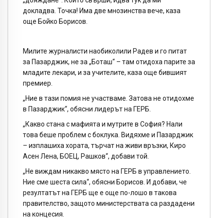
докладва. Точка! Има две мнозинства вече, каза
още Бойко Борисов.
Милите журналисти наобиколили Радев и го питат
за Пазарджик, не за „Боташ“ – там отидоха парите за
младите лекари, и за учителите, каза още бившият
премиер.
„Ние в тази помия не участваме. Затова не отидохме
в Пазарджик“, обясни лидерът на ГЕРБ.
„Какво стана с мафията и мутрите в София? Нали
това беше проблем с боклука. Видяхме и Пазарджик
– изплашиха хората, търчат на живи връзки, Киро
Асен Лена, БОЕЦ, Рашков“, добави той.
„Не виждам никакво място на ГЕРБ в управлението.
Ние сме шеста сила“, обясни Борисов. И добави, че
резултатът на ГЕРБ ще е още по-лошо в такова
правителство, защото министерствата са раздадени
на концесия.