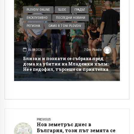
PLOVDIV ONLINE
SLIDE
ГРАДЪТ
ЕКСКЛУЗИВНО
ПОСЛЕДНИ НОВИНИ
РЕГИОНА
САМО В 7 DNI PLOVDIV
06.08.2026
7 Dni Plovdiv
Близки и познати се събраха пред
дома на убития на Младежки хълм:
Не е педофил, търсеше си приятелка
PREVIOUS
Нов земетръс днес в
България, този път земята се