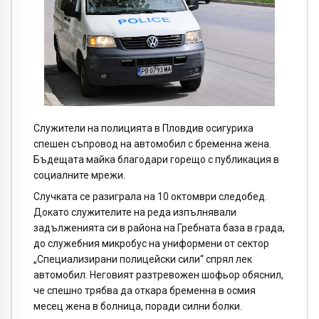
Служители на полицията в Пловдив осигуриха
спешен съпровод на автомобил с бременна жена.
Бъдещата майка благодари горещо с публикация в
социалните мрежи.
Случката се разиграла на 10 октомври следобед.
Докато служителите на реда изпълнявали
задълженията си в района на Гребната база в града,
до служебния микробус на униформени от сектор
„Специализирани полицейски сили“ спрял лек
автомобил. Неговият разтревожен шофьор обяснил,
че спешно трябва да откара бременна в осмия
месец жена в болница, поради силни болки.