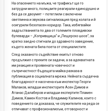
На опасението на мъжа, че трафикът ще го
затрудни много, полицаите реагирали единодушно и
без да се двоумят – потеглили с включени
светлинна и звукова сигнализация пред колата и й
осигурили безопасен коридор. Така, избягвайки
задръстванията по два от големите пловдивски
булеварди – „Копривщица“ и „Пещерско шосе“, за
кратко заедно стигнали до здравното заведение,
където жената била поета от специалистите.
След оказаното съдействие екипът отново
продължил с преките си задачи, а за адекватната
им реакция и проявената човечност и
съпричастност бъдещата майка разказа в
публикация в социалната мрежа. Нейната сърдечна
благодарност е насочена към инспектор Георги
Малаков, младши инспекторите Асен Димов и
Атанас Далаберов и младши експертите Пламен
Димов, Камен Костов и Владимир Калинов, които с
поведението си доказаха, че служителите на реда се
отличават с професионализъм, отговорност и