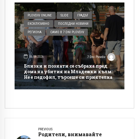
PLOVDIV ONLINE
SLIDE
ГРАДЪТ
ЕКСКЛУЗИВНО
ПОСЛЕДНИ НОВИНИ
РЕГИОНА
САМО В 7 DNI PLOVDIV
06.08.2026
7 Dni Plovdiv
Близки и познати се събраха пред
дома на убития на Младежки хълм:
Не е педофил, търсеше си приятелка
PREVIOUS
Родители, внимавайте