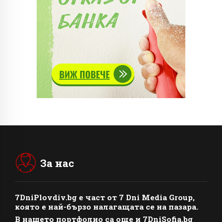
За нас
7DniPlovdiv.bg
e част от
7 Dni Media Group
,
която е най-бързо налагащата се на пазара.
В нашето портфолио са още и 7DniSofia.bg