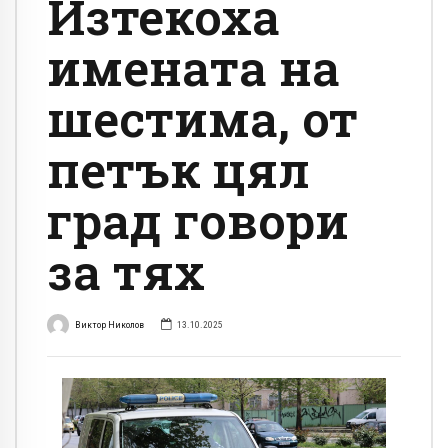
Изтекоха
имената на
шестима, от
петък цял
град говори
за тях
Виктор Николов
13.10.2025