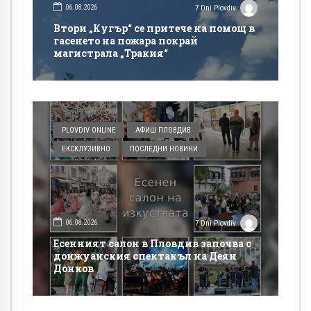
06.08.2026
7 Dni Plovdiv
Втори „Кугър“ се притече на помощ в
гасенето на пожара покрай
магистрала „Тракия“
PLOVDIV ONLINE
АФИШ ПЛОВДИВ
ЕКСКЛУЗИВНО
ПОСЛЕДНИ НОВИНИ
06.08.2026
7 Dni Plovdiv
Есенният салон в Пловдив започва с
донжуанския спектакъл на Деян
Донков