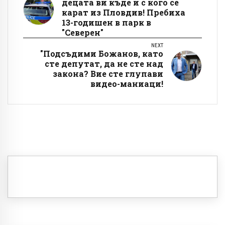
децата ви къде и с кого се
карат из Пловдив! Пребиха
13-годишен в парк в
"Северен"
NEXT
"Подсъдими Божанов, като
сте депутат, да не сте над
закона? Вие сте глупави
видео-маниаци!