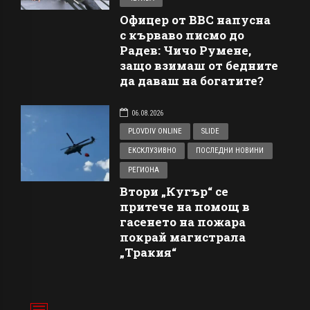
Офицер от ВВС напусна
с кърваво писмо до
Радев: Чичо Румене,
защо взимаш от бедните
да даваш на богатите?
06.08.2026
PLOVDIV ONLINE
SLIDE
ЕКСКЛУЗИВНО
ПОСЛЕДНИ НОВИНИ
РЕГИОНА
Втори „Кугър“ се
притече на помощ в
гасенето на пожара
покрай магистрала
„Тракия“