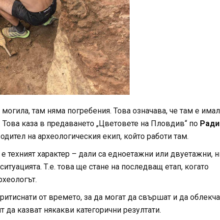
могила, там няма погребения. Това означава, че там е има
 Това каза в предаването „Цветовете на Пловдив“ по
Ради
дител на археологическия екип, който работи там.
 е техният характер – дали са едноетажни или двуетажни, 
туацията. Т.е. това ще стане на последващ етап, когато
рхеологът.
ритиснати от времето, за да могат да свършат и да облекча
ят да казват някакви категорични резултати.