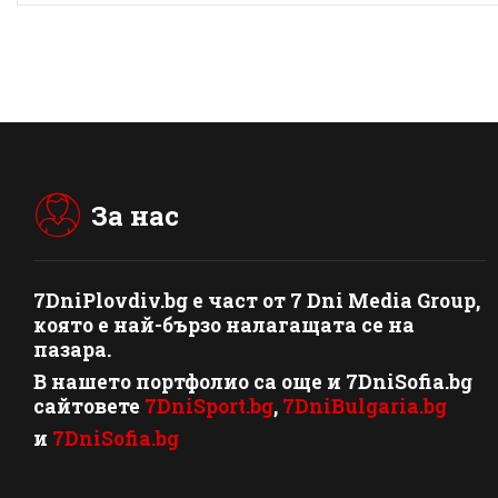
За нас
7DniPlovdiv.bg
e част от
7 Dni Media Group
,
която е най-бързо налагащата се на
пазара.
В нашето портфолио са още и 7DniSofia.bg
сайтовете
7DniSport.bg
,
7DniBulgaria.bg
и
7DniSofia.bg