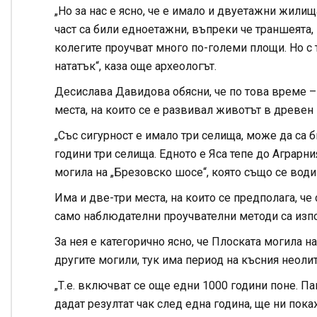
„Но за нас е ясно, че е имало и двуетажни жилищ
част са били едноетажни, въпреки че траншеята, 
колегите проучват много по-големи площи. Но с 
нататък“, каза още археологът.
Десислава Давидова обясни, че по това време – 
места, на които се е развивал животът в древен
„Със сигурност е имало три селища, може да са 
години три селища. Едното е Яса тепе до Аграрни
могила на „Брезовско шосе“, която също се води Я
Има и две-три места, на които се предполага, ч
само наблюдателни проучвателни методи са изпо
За нея е категорично ясно, че Плоската могила н
другите могили, тук има период на късния неолит
„Т.е. включват се още едни 1000 години поне. Па
дадат резултат чак след една година, ще ни пока