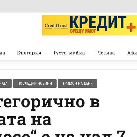
на
България
Густо, майна
Четива
Афи
НАТА
ПОСЛЕДНИ НОВИНИ
ТРИМОН НА ДЕНЯ
тегорично в
ата на
осе“ е на над 7