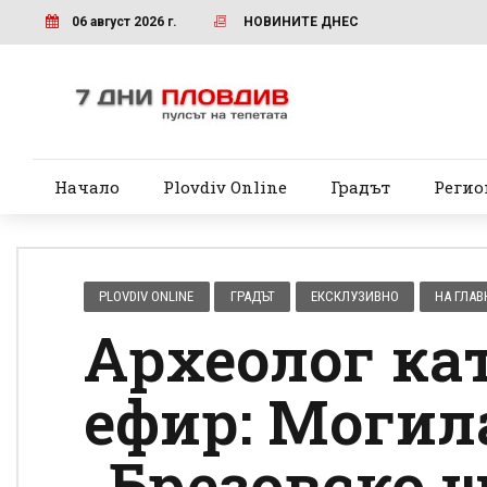
06 август 2026 г.
НОВИНИТЕ ДНЕС
Начало
Plovdiv Online
Градът
Регио
PLOVDIV ONLINE
ГРАДЪТ
ЕКСКЛУЗИВНО
НА ГЛАВ
Археолог ка
ефир: Могил
„Брезовско ш