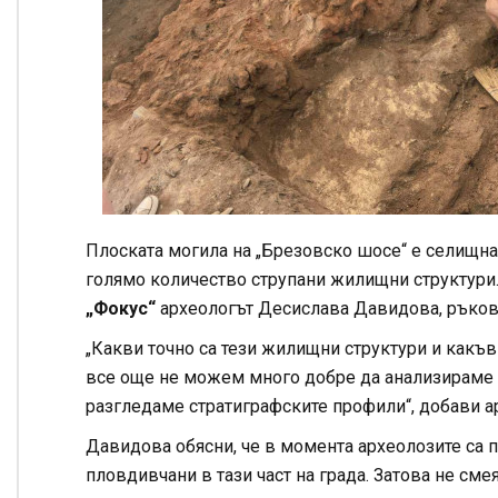
Плоската могила на „Брезовско шосе“ е селищна 
голямо количество струпани жилищни структури.
„Фокус“
археологът Десислава Давидова, ръково
„Какви точно са тези жилищни структури и какъв
все още не можем много добре да анализираме си
разгледаме стратиграфските профили“, добави а
Давидова обясни, че в момента археолозите са п
пловдивчани в тази част на града. Затова не сме