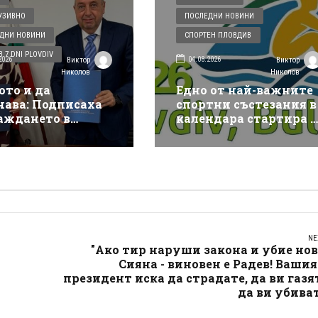
УЗИВНО
ПОСЛЕДНИ НОВИНИ
ДНИ НОВИНИ
СПОРТЕН ПЛОВДИВ
 7 DNI PLOVDIV
2026
04.08.2026
Виктор
Виктор
Николов
Николов
ото и да
Едно от най-важните
чава: Подписаха
спортни състезания в
аждането в
календара стартира в
див на
Пловдив, в петък го
ически център за
открива член на МОК
енция на
и важен спортен шеф
твия и аварии
NE
"Ако тир наруши закона и убие но
Сияна - виновен е Радев! Ваши
президент иска да страдате, да ви газя
да ви убива