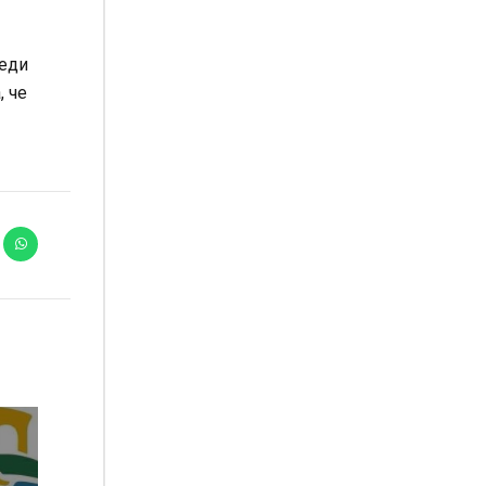
реди
, че