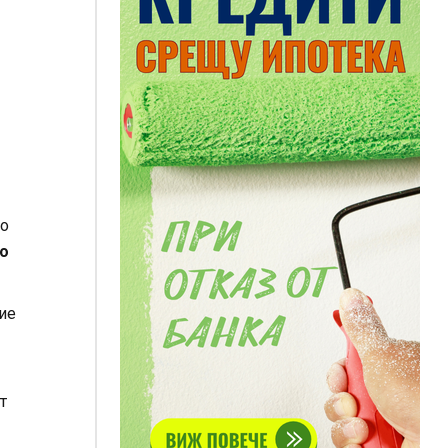
ло
о
ние
т