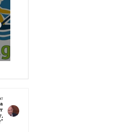
XT
ва
ят
т,
т"