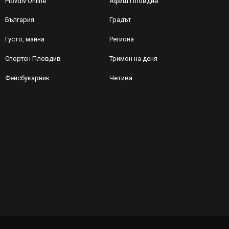
Plovdiv Online
Афиш Пловдив
България
Градът
Густо, майна
Региона
Спортен Пловдив
Тримон на деня
Фейсбукарник
Четива