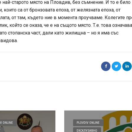
е най-старото място на Пловдив, без съмнение. И то е било
 които са от бронзовата епоха, от желязната епоха, от
лата, от там, където ние в момента проучваме. Колегите п
, който се оказа, че е на същото място. Т.е. това означава
то стопанска част, дали като жилищна – но я има със
авидова.
V ONLINE
PLOVDIV ONLINE
Т
ЕКСКЛУЗИВНО