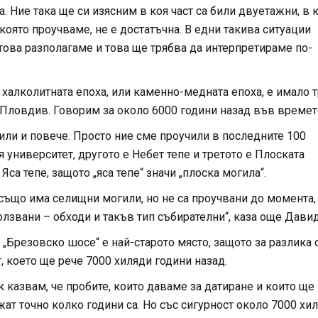
а. Ние така ще си изясним в коя част са били двуетажни, в 
която проучваме, не е достатъчна. В едни такива ситуации
това разполагаме и това ще трябва да интерпретираме по-
халколитната епоха, или каменно-медната епоха, е имало 
 Пловдив. Говорим за около 6000 години назад във времет
били и повече. Просто ние сме проучили в последните 100
я университет, другото е Небет тепе и третото е Плоската
са тепе, защото „яса тепе“ значи „плоска могила“.
е също има селищни могили, но не са проучвани до момента,
лзвани – обходи и такъв тип събирателни“, каза още Дави
а „Брезовско шосе“ е най-старото място, защото за разлика 
, което ще рече 7000 хиляди години назад.
к казвам, че пробите, които даваме за датиране и които ще
жат точно колко години са. Но със сигурност около 7000 хи