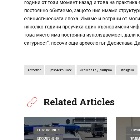
години от този момент назад и това на практика 
постоянно обитаемо, защото ние имаме структури,
елинистическата епоха. Имаме и встрани от моги
няколко години проучиха един късноримски чифлик
това място има постоянна използваемост, дали ка
сигурност“, посочи още археологът Десислава Д
Археолог
Брезовско Шосе
Десислава Давидова
Пловддив
Related Articles
PLOVDIV ONLINE
PLOVDI
ЕКСКЛУЗИВНО
ГРАДЪ