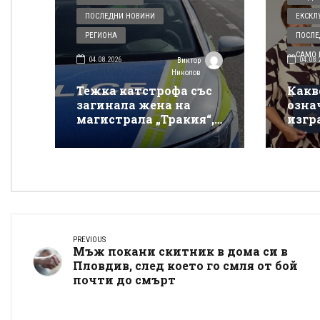
ПОСЛЕДНИ НОВИНИ
ЕКСКЛ
РЕГИОНА
ПОСЛЕ
САМО В
04.08.2026
04.08.
Виктор
Николов
Тежка катстрофа със
Какв
загинала жена на
озна
магистрала „Тракия“,
изгр
няма информация за
Плов
другите пострадали
косм
прев
бедс
PREVIOUS
Мъж покани скитник в дома си в
Пловдив, след което го смля от бой
почти до смърт