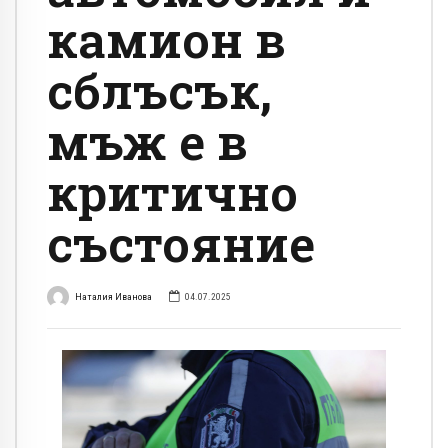
камион в
сблъсък,
мъж е в
критично
състояние
Наталия Иванова
04.07.2025