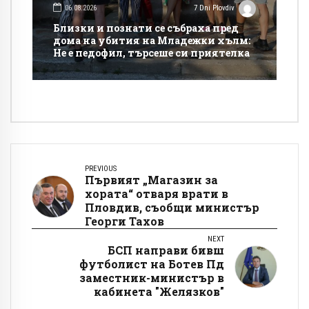
06.08.2026
7 Dni Plovdiv
Близки и познати се събраха пред
дома на убития на Младежки хълм:
Не е педофил, търсеше си приятелка
PREVIOUS
Първият „Магазин за
хората“ отваря врати в
Пловдив, съобщи министър
Георги Тахов
NEXT
БСП направи бивш
футболист на Ботев Пд
заместник-министър в
кабинета "Желязков"