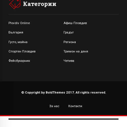
Категории
Plovdiv Online
Афиш Пловдив
България
Градът
Густо, майна
Региона
Спортен Пловдив
Тримон на деня
Фейсбукарник
Четива
© Copyright by BoldThemes 2017. All rights reserved.
За нас
Контакти