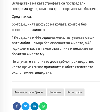
Вследствие на катастрофата са пострадали
четирима души, които са транспортирани в болница.
Сред тях са:
56-годишният шофьор на колата, който е без
опасност за живота,
18-годишна и 44-годишна жена, пътували в същия
автомобил – също без опасност за живота, а 48-
годишен мъж е в тежко състояние и лекарите се
борят за живота му.
По случая е започнато досъдебно производство,
което ще изяснява причините и обстоятелствата
около тежкия инцидент.
Автомагистрала Тракия
Инцидент
Катастрофа