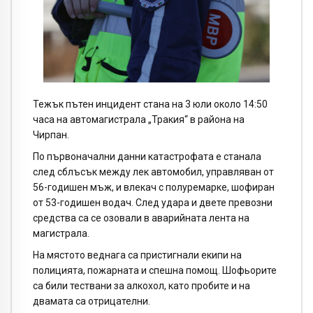
Тежък пътен инцидент стана на 3 юли около 14:50
часа на автомагистрала „Тракия“ в района на
Чирпан.
По първоначални данни катастрофата е станала
след сблъсък между лек автомобил, управляван от
56-годишен мъж, и влекач с полуремарке, шофиран
от 53-годишен водач. След удара и двете превозни
средства са се озовали в аварийната лента на
магистрала.
На мястото веднага са пристигнали екипи на
полицията, пожарната и спешна помощ. Шофьорите
са били тествани за алкохол, като пробите и на
двамата са отрицателни.