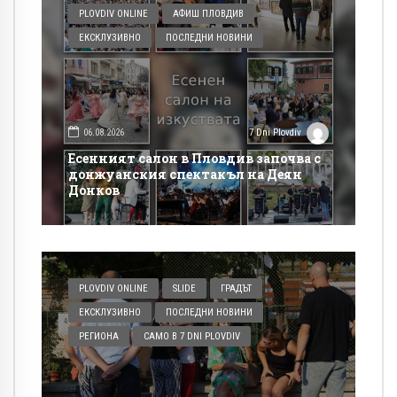
PLOVDIV ONLINE
АФИШ ПЛОВДИВ
ЕКСКЛУЗИВНО
ПОСЛЕДНИ НОВИНИ
06.08.2026
7 Dni Plovdiv
Есенният салон в Пловдив започва с
донжуанския спектакъл на Деян
Донков
PLOVDIV ONLINE
SLIDE
ГРАДЪТ
ЕКСКЛУЗИВНО
ПОСЛЕДНИ НОВИНИ
РЕГИОНА
САМО В 7 DNI PLOVDIV