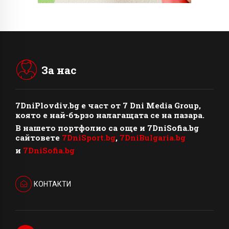
За нас
7DniPlovdiv.bg
e част от
7 Dni Media Group
,
която е най-бързо налагащата се на пазара.
В нашето портфолио са още и 7DniSofia.bg
сайтовете
7DniSport.bg
,
7DniBulgaria.bg
и
7DniSofia.bg
КОНТАКТИ