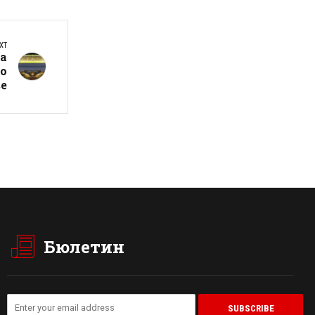
XT
а
го
ве
Бюлетин