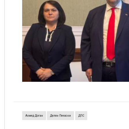
Ахмед Доган
Делян Пеевски
ДПС