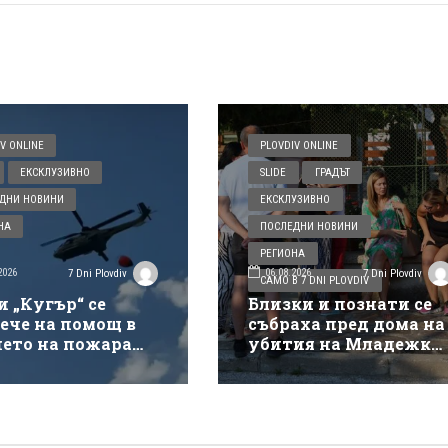
V ONLINE
PLOVDIV ONLINE
ЕКСКЛУЗИВНО
SLIDE
ГРАДЪТ
ДНИ НОВИНИ
ЕКСКЛУЗИВНО
НА
ПОСЛЕДНИ НОВИНИ
РЕГИОНА
2026
06.08.2026
7 Dni Plovdiv
7 Dni Plovdiv
САМО В 7 DNI PLOVDIV
и „Кугър“ се
Близки и познати се
ече на помощ в
събраха пред дома на
нето на пожара
убития на Младежки
ай магистрала
хълм: Не е педофил,
кия“
търсеше си приятелк