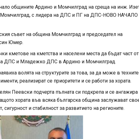
чало общините Ардино и Момчилград на среща на инж. Изе
на Момчилград, с лидера на ДПС и ПГ на ДПС-НОВО НАЧАЛО
ския съвет на община Момчилград и председател на
син Юмер.
ки кметове на кметства и населени места да бъдат част от
и на ДПС и Младежко ДПС в Ардино и Момчилград.
явиха волята на структурите за това, за да може в техните
менти, реализират се приоритети и се работи за хората.
ян Пеевски подчерта пълната си подкрепа и се ангажира
 защото хората във всяка българска община заслужават сво
, сигурност и стабилност за развитието на регионите.