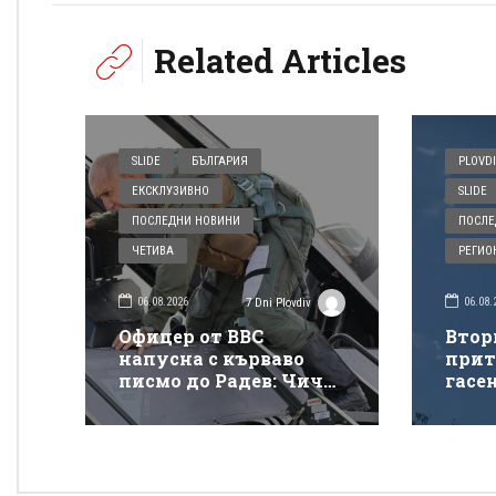
Related Articles
SLIDE
БЪЛГАРИЯ
PLOVDI
ЕКСКЛУЗИВНО
SLIDE
ПОСЛЕДНИ НОВИНИ
ПОСЛЕ
ЧЕТИВА
РЕГИО
06.08.2026
06.08.
7 Dni Plovdiv
Офицер от ВВС
Втор
напусна с кърваво
прит
писмо до Радев: Чичо
гасе
Румене, защо взимаш
покр
от бедните да даваш
„Тра
на богатите?