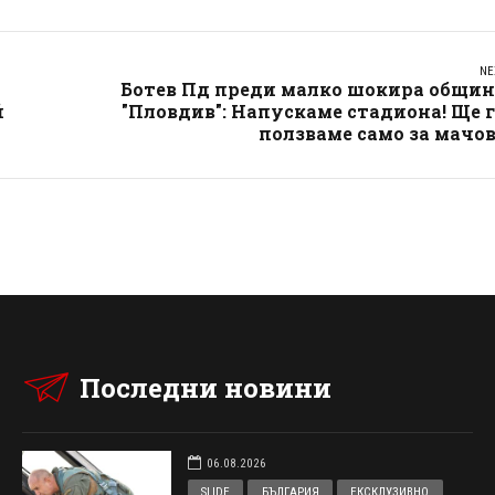
NE
Ботев Пд преди малко шокира общин
й
"Пловдив": Напускаме стадиона! Ще 
ползваме само за мачо
Последни новини
06.08.2026
SLIDE
БЪЛГАРИЯ
ЕКСКЛУЗИВНО