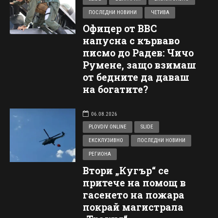
ПОСЛЕДНИ НОВИНИ
ЧЕТИВА
Офицер от ВВС
напусна с кърваво
писмо до Радев: Чичо
Румене, защо взимаш
от бедните да даваш
на богатите?
06.08.2026
PLOVDIV ONLINE
SLIDE
ЕКСКЛУЗИВНО
ПОСЛЕДНИ НОВИНИ
РЕГИОНА
Втори „Кугър“ се
притече на помощ в
гасенето на пожара
покрай магистрала