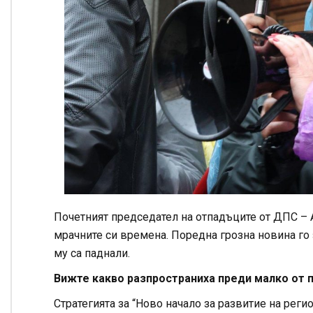
Почетният председател на отпадъците от ДПС – 
мрачните си времена. Поредна грозна новина го з
му са паднали.
Вижте какво разпространиха преди малко от п
Стратегията за “Ново начало за развитие на реги