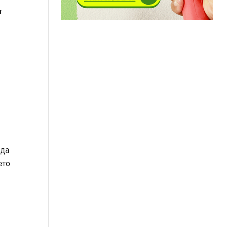
т
 да
ето