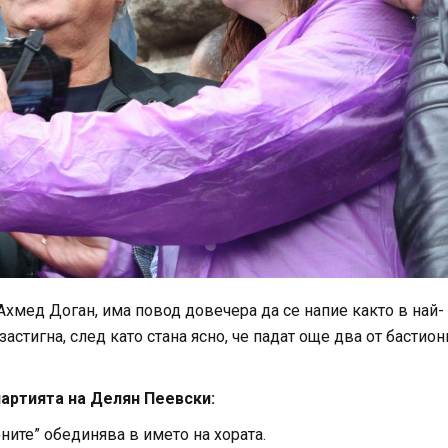
Ахмед Доган, има повод довечера да се напие както в най-
астигна, след като стана ясно, че падат още два от бастион
артията на Делян Пеевски:
оните” обединява в името на хората.