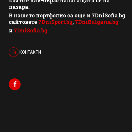
която е най-бързо налагащата се на
пазара.
В нашето портфолио са още и 7DniSofia.bg
сайтовете
7DniSport.bg
,
7DniBulgaria.bg
и
7DniSofia.bg
КОНТАКТИ