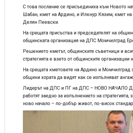
С това послание се присъединиха към Новото на
Шабан, кмет на Ардино, и Илкнур Кязим, кмет 
Делян Пеевски.
На срещата присъства и председателят на общин
общинската организация на ДПС Момчилград Ер
Решението кметът, общинските съветници и всич
стратегията е взето от общинските организаци
На срещата кметовете на Ардино и Момчилград за
общини хората да видят как се изпълняват ангажи
Лидерът на ДПС и ПГ на ДПС – НОВО НАЧАЛО Дел
работят заедно за изпълнението на стратегията,
ново начало – по-добър живот, по-висок стандарт