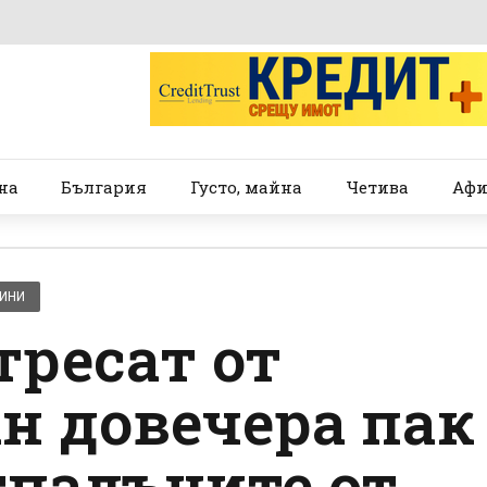
на
България
Густо, майна
Четива
Афи
ВИНИ
тресат от
ан довечера пак
тпадъците от