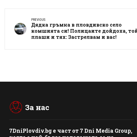
PREVIOUS
Дядка гръмна в пловдивско село
комшията си! Полицаите дойдоха, то
плаши и тях: Застрелвам и вас!
За нас
7DniPlovdiv.bg
e част от
7 Dni Media Group
,