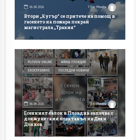
06.08.2026
7 Dni Plovdiv
Втори „Кугър“ се притече на помощ в
гасенето на пожара покрай
магистрала „Тракия“
PLOVDIV ONLINE
АФИШ ПЛОВДИВ
ЕКСКЛУЗИВНО
ПОСЛЕДНИ НОВИНИ
06.08.2026
7 Dni Plovdiv
Есенният салон в Пловдив започва с
донжуанския спектакъл на Деян
Донков