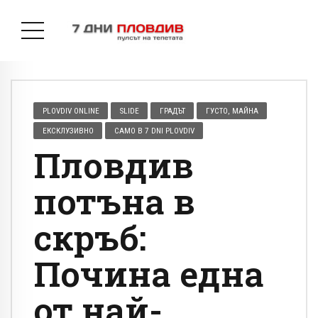
PLOVDIV ONLINE
SLIDE
ГРАДЪТ
ГУСТО, МАЙНА
ЕКСКЛУЗИВНО
САМО В 7 DNI PLOVDIV
Пловдив
потъна в
скръб:
Почина една
от най-