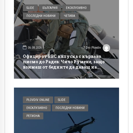
SLIDE
БЪЛГАРИЯ
ЕКСКЛУЗИВНО
ПОСЛЕДНИ НОВИНИ
ЧЕТИВА
06.08.2026
7 Dni Plovdiv
Офицер от ВВС напусна с кърваво
писмо до Радев: Чичо Румене, защо
взимаш от бедните да даваш на
богатите?
PLOVDIV ONLINE
SLIDE
ЕКСКЛУЗИВНО
ПОСЛЕДНИ НОВИНИ
РЕГИОНА