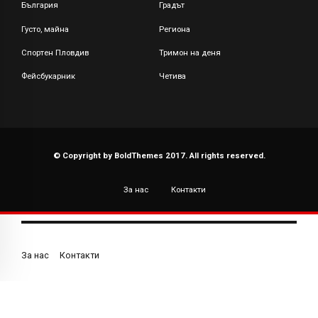
България
Градът
Густо, майна
Региона
Спортен Пловдив
Тримон на деня
Фейсбукарник
Четива
© Copyright by BoldThemes 2017. All rights reserved.
За нас
Контакти
За нас
Контакти