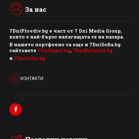
За нас
7DniPlovdiv.bg
e част от
7 Dni Media Group
,
която е най-бързо налагащата се на пазара.
В нашето портфолио са още и 7DniSofia.bg
сайтовете
7DniSport.bg
,
7DniBulgaria.bg
и
7DniSofia.bg
КОНТАКТИ