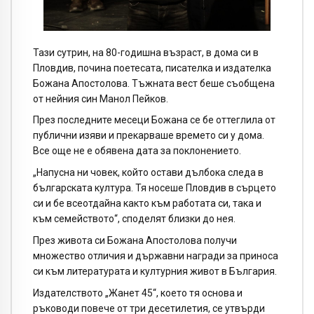
Тази сутрин, на 80-годишна възраст, в дома си в
Пловдив, почина поетесата, писателка и издателка
Божана Апостолова. Тъжната вест беше съобщена
от нейния син Манол Пейков.
През последните месеци Божана се бе оттеглила от
публични изяви и прекарваше времето си у дома.
Все още не е обявена дата за поклонението.
„Напусна ни човек, който остави дълбока следа в
българската култура. Тя носеше Пловдив в сърцето
си и бе всеотдайна както към работата си, така и
към семейството“, споделят близки до нея.
През живота си Божана Апостолова получи
множество отличия и държавни награди за приноса
си към литературата и културния живот в България.
Издателството „Жанет 45“, което тя основа и
ръководи повече от три десетилетия, се утвърди