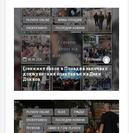
PLOVDIV ONLINE
АФИШ ПЛОВДИВ
ЕКСКЛУЗИВНО
ПОСЛЕДНИ НОВИНИ
06.08.2026
7 Dni Plovdiv
Есенният салон в Пловдив започва с
донжуанския спектакъл на Деян
Донков
PLOVDIV ONLINE
SLIDE
ГРАДЪТ
ЕКСКЛУЗИВНО
ПОСЛЕДНИ НОВИНИ
РЕГИОНА
САМО В 7 DNI PLOVDIV