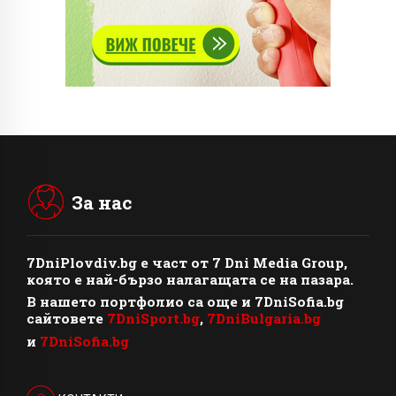
За нас
7DniPlovdiv.bg
e част от
7 Dni Media Group
,
която е най-бързо налагащата се на пазара.
В нашето портфолио са още и 7DniSofia.bg
сайтовете
7DniSport.bg
,
7DniBulgaria.bg
и
7DniSofia.bg