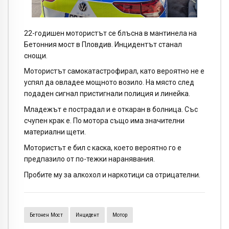
22-годишен мотористът се блъсна в мантинела на
Бетонния мост в Пловдив. Инцидентът станал
снощи.
Мотористът самокатастрофирал, като вероятно не е
успял да овладее мощното возило. На място след
подаден сигнал пристигнали полиция и линейка.
Младежът е пострадал и е откаран в болница. Със
счупен крак е. По мотора също има значителни
материални щети.
Мотористът е бил с каска, което вероятно го е
предпазило от по-тежки наранявания.
Пробите му за алкохол и наркотици са отрицателни.
Бетонен Мост
Инцидент
Мотор