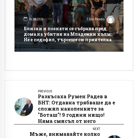
06.08.2026
7 Dni Plovdiv
Близки и познати се събраха пред
дома на убития на Младежки хълм:
Не е педофил, търсеше си приятелка
PREVIOUS
Разкъсаха Румен Радев в
БНТ: Отдавна трябваше да е
сложил наколенките за
"Боташ"! 9 години нищо!
Няма смисъл от него
NEXT
Мъже, внимавайте колко