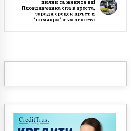
пияни са жените ви!
Пловдивчанка спа в ареста,
заради среден пръст и
"помияри" към ченгета