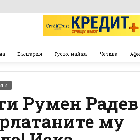
на
България
Густо, майна
Четива
Афи
ВИНИ
ти Румен Радев
арлатаните му
да! Иска