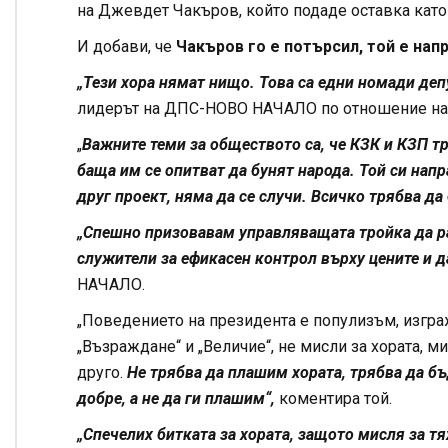
на Джевдет Чакъров, който подаде оставка като
И добави, че
Чакъров го е потърсил, той е нап
„Тези хора нямат нищо. Това са едни номади депу
лидерът на ДПС-НОВО НАЧАЛО по отношение на
„
Важните теми за обществото са, че КЗК и КЗП т
баща им се опитват да бунят народа. Той си напр
друг проект, няма да се случи. Всичко трябва да
„Спешно призовавам управляващата тройка да р
служители за ефикасен контрол върху цените и д
НАЧАЛО.
„Поведението на президента е популизъм, изгра
„Възраждане“ и „Величие“, не мисли за хората, м
друго.
Не трябва да плашим хората, трябва да б
добре, а не да ги плашим“,
коментира той.
„Спечелих битката за хората, защото мисля за тя