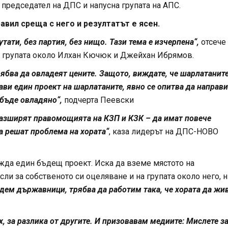
 председател на ДПС и напусна групата на АПС.
равил среща с него и резултатът е ясен.
тати, без партия, без нищо. Тази тема е изчерпена“,
отсече
 групата около Илхан Кючюк и Джейхан Ибрямов.
рябва да овладеят цените. Защото, виждате, че шарлатаните
ави един проект на шарлатаните, явно се опитва да направи
 бъде овладяно“,
подчерта Пеевски
азширят правомощията на КЗП и КЗК – да имат повече
а решат проблема на хората“
, каза лидерът на ДПС-НОВО
жда един бъдещ проект. Иска да вземе мястото на
исли за собственото си оцеляване и на групата около него, 
ъдем държавници, трябва да работим така, че хората да жи
х, за разлика от другите. И призовавам медиите: Мислете з