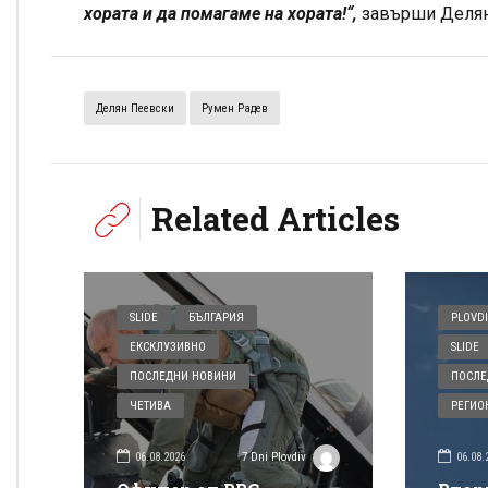
хората и да помагаме на хората!“,
завърши Делян
Делян Пеевски
Румен Радев
Related Articles
SLIDE
БЪЛГАРИЯ
PLOVDI
ЕКСКЛУЗИВНО
SLIDE
ПОСЛЕДНИ НОВИНИ
ПОСЛЕ
ЧЕТИВА
РЕГИО
06.08.2026
06.08.
7 Dni Plovdiv