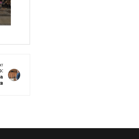
а
XT
о:
на
ов