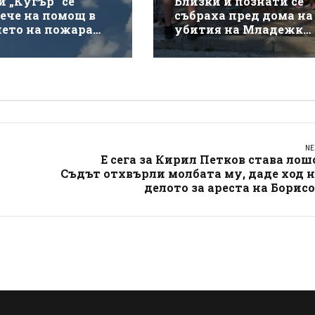
и „Кугър“ се
Близки и познати се
ече на помощ в
събраха пред дома на
нето на пожара
убития на Младежки
ай магистрала
хълм: Не е педофил,
кия“
търсеше си приятелк
NE
Е сега за Кирил Петков става лош
Съдът отхвърли молбата му, даде ход 
делото за ареста на Борис