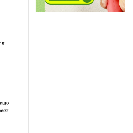
 и
нищо
веят
а