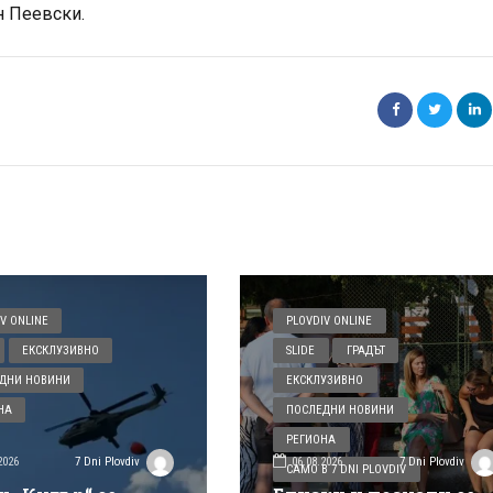
 Пеевски.
V ONLINE
PLOVDIV ONLINE
ЕКСКЛУЗИВНО
SLIDE
ГРАДЪТ
ДНИ НОВИНИ
ЕКСКЛУЗИВНО
НА
ПОСЛЕДНИ НОВИНИ
РЕГИОНА
2026
06.08.2026
7 Dni Plovdiv
7 Dni Plovdiv
САМО В 7 DNI PLOVDIV