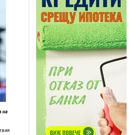
а на
твия