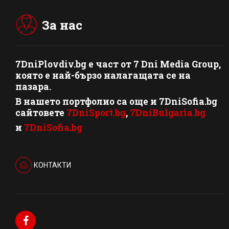
За нас
7DniPlovdiv.bg
e част от
7 Dni Media Group
,
която е най-бързо налагащата се на
пазара.
В нашето портфолио са още и 7DniSofia.bg
сайтовете
7DniSport.bg
,
7DniBulgaria.bg
и
7DniSofia.bg
КОНТАКТИ