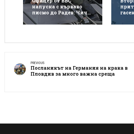
Офицер от ВВС
Втор
напусна с кърваво
прит
писмо до Радев: Чичо
гасе
Румене, защо взимаш
покр
от бедните да даваш
„Тра
на богатите?
PREVIOUS
Посланикът на Германия на крака в
Пловдив за много важна среща