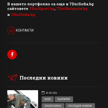
В нашето портфолио са още и 7DniSofia.bg
сайтовете
7DniSport.bg
,
7DniBulgaria.bg
и
7DniSofia.bg
КОНТАКТИ
Последни новини
06.08.2026
SLIDE
БЪЛГАРИЯ
ЕКСКЛУЗИВНО
ПОСЛЕДНИ НОВИНИ