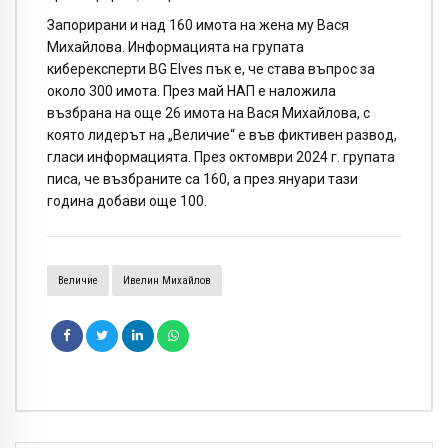
Запорирани и над 160 имота на жена му Вася
Михайлова. Информацията на групата
киберексперти BG Elves пък е, че става въпрос за
около 300 имота. През май НАП е наложила
възбрана на още 26 имота на Вася Михайлова, с
която лидерът на „Величие“ е във фиктивен развод,
гласи информацията. През октомври 2024 г. групата
писа, че възбраните са 160, а през януари тази
година добави още 100.
Величие
Ивелин Михайлов