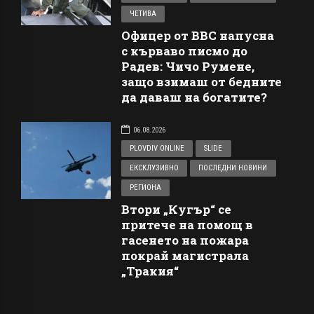
ЧЕТИВА
Офицер от ВВС напусна
с кърваво писмо до
Радев: Чичо Румене,
защо взимаш от бедните
да даваш на богатите?
06.08.2026
PLOVDIV ONLINE
SLIDE
ЕКСКЛУЗИВНО
ПОСЛЕДНИ НОВИНИ
РЕГИОНА
Втори „Кугър“ се
притече на помощ в
гасенето на пожара
покрай магистрала
„Тракия“