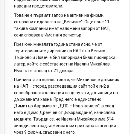
народни представители.
Това не е първият запор на активи на фирми,
свързани с идеолога на „Величие“. Още поне 11
такива компании имат наложени запори от НАП,
сочи справка в Имотния регистър.
През юни миналата година стана ясно, че от
териториалните дирекции на НАП във Велико
Търново и Ловеч е бил запориран бивш пионерски
лагер, който е собственост на Ивелин Михайлов.
Имотът е с площ от 21 декара.
Причината за всичко това е, че Михайлов е длъжник
на НАП – според разследващия сайт той е №2 в
своеобразната класация на депутати, длъжници на
държавната хазна. Пред него е единствено
Димитър Аврамов от „ДПС – Ново начало“, а след
него е Димо Дренчев от „Възраждане“, изчислява
медията. Твърди се, че Ивелин Михайлов има 514
хиляди лева задължения към приходната агенция
чрез 9 фирми, свързани с него.