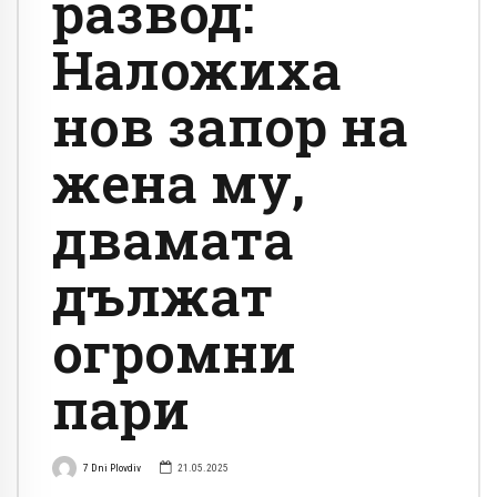
развод:
Наложиха
нов запор на
жена му,
двамата
дължат
огромни
пари
7 Dni Plovdiv
21.05.2025