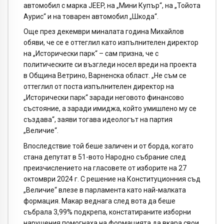
автомобил с марка JEEP, на „Мини Купър“, на „Тойота
Аурис“ и на товарен автомобил „Шкода“.
Още през декември миналата година Михайлов
обяви, че се е оттеглил като изпълнителен директор
на „Исторически парк“ – сам призна, че с
политическите си възгледи носел вреди на проекта
в Община Ветрино, Варненска област. „Не съм се
оттеглил от поста изпълнителен директор на
„Исторически парк“ заради неговото финансово
състояние, а заради имиджа, който умишлено му се
създава“, заяви тогава идеологът на партия
„Величие“.
Впоследствие той беше заличен и от борда, когато
стана депутат в 51-вото Народно събрание след
преизчислението на гласовете от изборите на 27
октомври 2024 г. С решение на Конституционния съд
„Величие“ влезе в парламента като най-малката
формация. Макар веднага след вота да беше
събрала 3,99% подкрепа, констатираните изборни
нарушения помогнаха на формацията да вкара свои