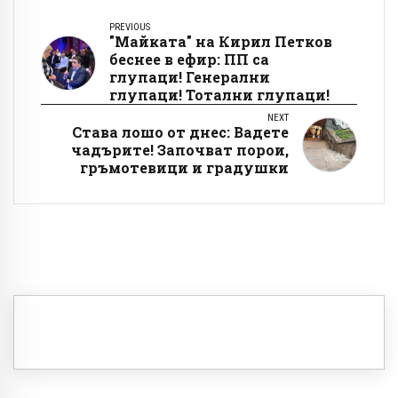
PREVIOUS
"Майката" на Кирил Петков
беснее в ефир: ПП са
глупаци! Генерални
глупаци! Тотални глупаци!
NEXT
Става лошо от днес: Вадете
чадърите! Започват порои,
гръмотевици и градушки