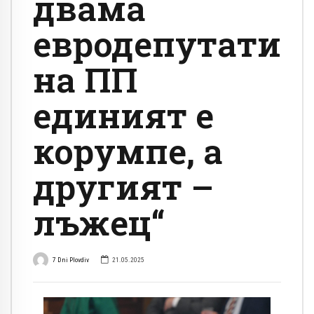
двама
евродепутати
на ПП
единият е
корумпе, а
другият –
лъжец“
7 Dni Plovdiv
21.05.2025