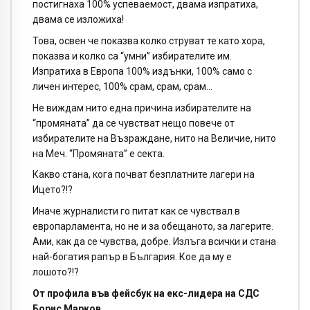
постигнаха 100% успеваемост, двама изпратиха,
двама се изложиха!
Това, освен че показва колко струват те като хора,
показва и колко са “умни” избирателите им.
Изпратиха в Европа 100% издънки, 100% само с
личен интерес, 100% срам, срам, срам…
Не виждам нито една причина избирателите на
“промяната” да се чувстват нещо повече от
избирателите на Възраждане, нито на Величие, нито
на Меч. “Промяната” е секта.
Какво стана, кога почват безплатните лагери на
Ицето?!?
Иначе журналисти го питат как се чувствал в
европарламента, но не и за обещаното, за лагерите.
Ами, как да се чувства, добре. Излъга всички и стана
най-богатия рапър в България. Кое да му е
лошото?!?
От профила във фейсбук на екс-лидера на СДС
Борис Марков