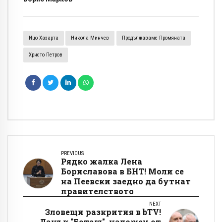
Ицо Хазарта
Никола Минчев
Продължаваме Промяната
Христо Петров
PREVIOUS
Рядко жалка Лена
Бориславова в БНТ! Моли се
на Пеевски заедно да бутнат
правителството
NEXT
Зловещи разкрития в bTV!
Данък "Боташ", наложен от