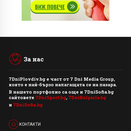
За нас
7DniPlovdiv.bg
e част от
7 Dni Media Group
,
която е най-бързо налагащата се на пазара.
В нашето портфолио са още и 7DniSofia.bg
сайтовете
7DniSport.bg
,
7DniBulgaria.bg
и
7DniSofia.bg
КОНТАКТИ