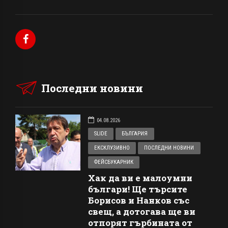
Последни новини
04.08.2026
SLIDE
БЪЛГАРИЯ
ЕКСКЛУЗИВНО
ПОСЛЕДНИ НОВИНИ
ФЕЙСБУКАРНИК
Хак да ви е малоумни
българи! Ще търсите
Борисов и Нанков със
свещ, а дотогава ще ви
отпорят гърбината от