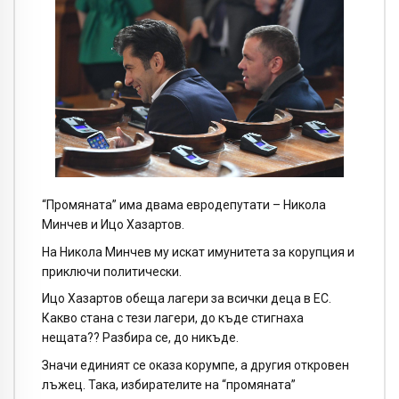
“Промяната” има двама евродепутати – Никола
Минчев и Ицо Хазартов.
На Никола Минчев му искат имунитета за корупция и
приключи политически.
Ицо Хазартов обеща лагери за всички деца в ЕС.
Какво стана с тези лагери, до къде стигнаха
нещата?? Разбира се, до никъде.
Значи единият се оказа корумпе, а другия откровен
лъжец. Така, избирателите на “промяната”