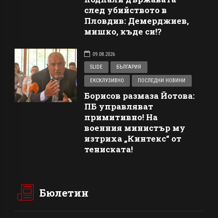
след убийството в
Пловдив: Демерджиев,
мишко, къде си!?
09.08.2026
SLIDE
БЪЛГАРИЯ
ЕКСКЛУЗИВНО
ПОСЛЕДНИ НОВИНИ
Борисов размаза Йотова:
ПБ управляват
примитивно! На
военния министър му
изтриха „Кинтекс“ от
тениската!
Бюлетин