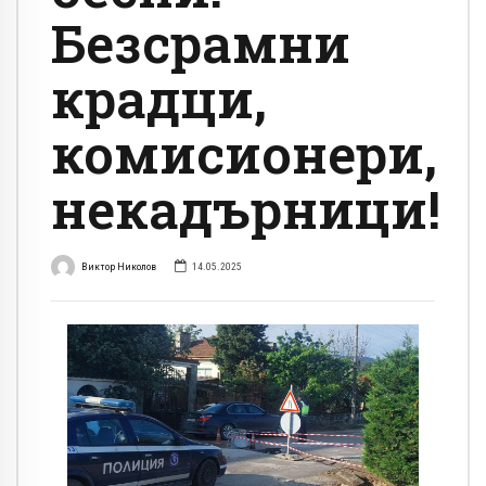
Безсрамни
крадци,
комисионери,
некадърници!
Виктор Николов
14.05.2025