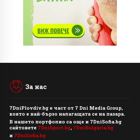
За нас
7DniPlovdiv.bg
e част от
7 Dni Media Group
,
която е най-бързо налагащата се на пазара.
В нашето портфолио са още и 7DniSofia.bg
сайтовете
7DniSport.bg
,
7DniBulgaria.bg
и
7DniSofia.bg