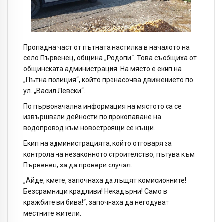
Пропадна част от пътната настилка в началото на
село Първенец, община „Родопи“. Това съобщиха от
общинската администрация. На място е екип на
„Пътна полиция“, който пренасочва движението по
ул. „Васил Левски“.
По първоначална информация на мястото са се
извършвали дейности по прокопаване на
водопровод към новостроящи се къщи.
Екип на администрацията, който отговаря за
контрола на незаконното строителство, пътува към
Първенец, за да провери случая.
„Айде, кмете, започнаха да лъщят комисионните!
Безсрамници крадливи! Некадърни! Само в
кражбите ви бива!“, започнаха да негодуват
местните жители.