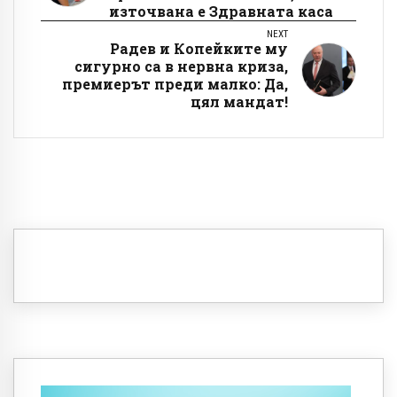
източвана е Здравната каса
NEXT
Радев и Копейките му
сигурно са в нервна криза,
премиерът преди малко: Да,
цял мандат!