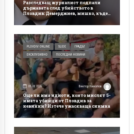
Разследващ журналист подпали
държавата след убийството в
Пловдив: Демерджиев, мишко, къде
си!?
PLOVDIV ONLINE
SLIDE
ГРАДЪТ
ЕКСКЛУЗИВНО
ПОСЛЕДНИ НОВИНИ
09.08.2026
Виктор Николов
Още ли има идиоти, които мислят 5-
имата убийци от Пловдив за
невинни? Изтече ужасяваща снимка