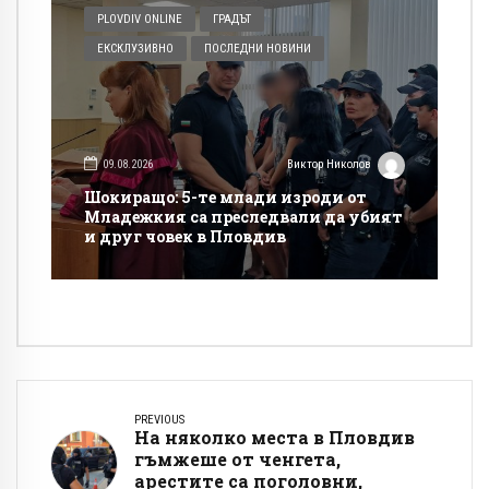
PLOVDIV ONLINE
ГРАДЪТ
ЕКСКЛУЗИВНО
ПОСЛЕДНИ НОВИНИ
09.08.2026
Виктор Николов
Шокиращо: 5-те млади изроди от
Младежкия са преследвали да убият
и друг човек в Пловдив
PREVIOUS
На няколко места в Пловдив
гъмжеше от ченгета,
арестите са поголовни,