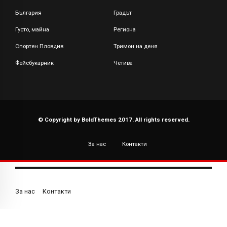
България
Градът
Густо, майна
Региона
Спортен Пловдив
Тримон на деня
Фейсбукарник
Четива
© Copyright by BoldThemes 2017. All rights reserved.
За нас
Контакти
За нас
Контакти