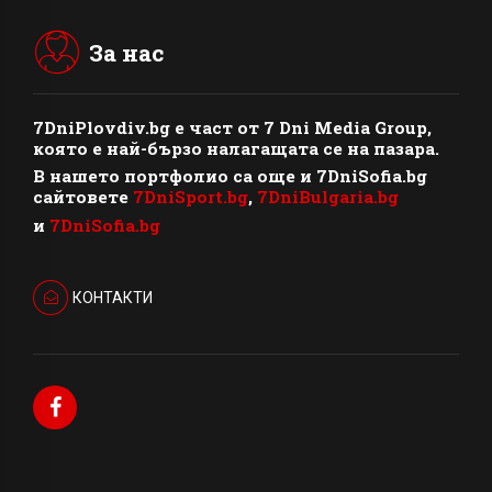
За нас
7DniPlovdiv.bg
e част от
7 Dni Media Group
,
която е най-бързо налагащата се на пазара.
В нашето портфолио са още и 7DniSofia.bg
сайтовете
7DniSport.bg
,
7DniBulgaria.bg
и
7DniSofia.bg
КОНТАКТИ