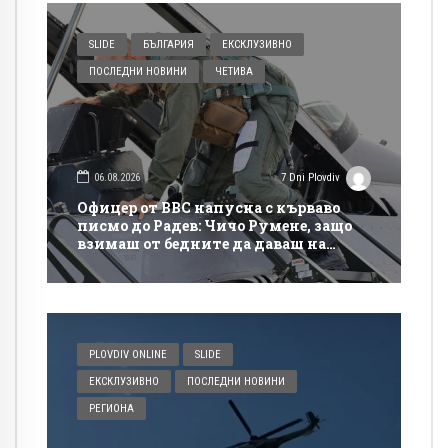
SLIDE
БЪЛГАРИЯ
ЕКСКЛУЗИВНО
ПОСЛЕДНИ НОВИНИ
ЧЕТИВА
06.08.2026
7 Dni Plovdiv
Офицер от ВВС напусна с кърваво
писмо до Радев: Чичо Румене, защо
взимаш от бедните да даваш на
богатите?
PLOVDIV ONLINE
SLIDE
ЕКСКЛУЗИВНО
ПОСЛЕДНИ НОВИНИ
РЕГИОНА