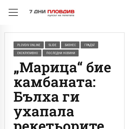
PLOVDIV ONLINE
SLIDE
БИЗНЕС
ГРАДЪТ
ЕКСКЛУЗИВНО
ПОСЛЕДНИ НОВИНИ
„Марица“ бие
камбаната:
Бълха ги
ухапала
рекетьорите