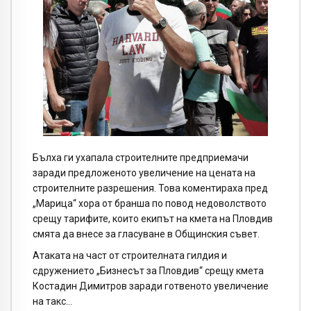
Бълха ги ухапала строителните предприемачи
заради предложеното увеличение на цената на
строителните разрешения. Това коментираха пред
„Марица“ хора от бранша по повод недоволството
срещу тарифите, които екипът на кмета на Пловдив
смята да внесе за гласуване в Общинския съвет.
Атаката на част от строителната гилдия и
сдружението „Бизнесът за Пловдив“ срещу кмета
Костадин Димитров заради готвеното увеличение
на такс…