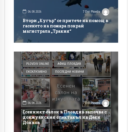
06.08.2026
7 Dni Plovdiv
Втори „Кугър“ се притече на помощ в
гасенето на пожара покрай
магистрала „Тракия“
PLOVDIV ONLINE
АФИШ ПЛОВДИВ
ЕКСКЛУЗИВНО
ПОСЛЕДНИ НОВИНИ
06.08.2026
7 Dni Plovdiv
Есенният салон в Пловдив започва с
донжуанския спектакъл на Деян
Донков