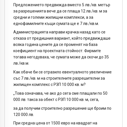
Предложението предвижда вместо 5 лв./кв. метър
за разрешенията вече да се плаща 12 лв./кв. м за
средни и големи жилищни комплекси, а за
еднофамилните къщи сумата ще е 7 лв./кв.м.
Администрацията направи крачка назад като се
отказа от предишния вариант, който предвиждаше
всяка година цените да се променят на база
коефициент на проектната стойност. Фирмите
тогава негодуваха, че сумата може да скочи до 35
лв./кв.м.
Как обаче би се отразило евентуалното увеличение
със 7 лв./кв. м на строителните разрешителни за
жилищен комплекс с РЗП 10 000 кв. м?
„Това означава, че ако до сега сме плащали по 50
000 лв. такса за обект с РЗП 10 000 кв. м, сега,
за да получим строително разрешение ще броим по
120 000 лв.
При средна цена от 1500 евро на квадрат на