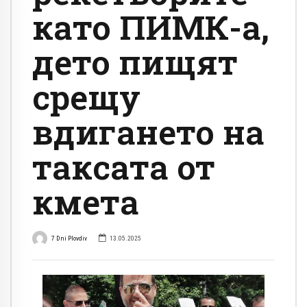
като ПИМК-а,
дето пищят
срещу
вдигането на
таксата от
кмета
7 Dni Plovdiv
13.05.2025