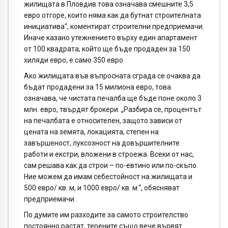
жилищата в Пловдив това означава смешните 3,5
евро отгоре, които няма как да бутнат строителната
инициатива“, коментират строителни предприемачи.
Иначе казано утежнението върху един апартамент
от 100 квадрата, който ще бъде продаден за 150
хиляди евро, е само 350 евро.
Ако жилищата във въпросната сграда се очаква да
бъдат продадени за 15 милиона евро, това
означава, че чистата печалба ще бъде поне около 3
млн. евро, твърдят брокери. „Разбира се, процентът
на печалбата е относителен, защото зависи от
цената на земята, локацията, степен на
завършеност, луксозност на довършителните
работи и екстри, вложени в строежа. Всеки от нас,
сам решава как да строи – по-евтино или по-скъпо.
Ние можем да имам себестойност на жилищата и
500 евро/ кв. м, и 1000 евро/ кв. м.“, обясняват
предприемачи.
По думите им разходите за самото строителство
постоянно растат, терените също вече вървят