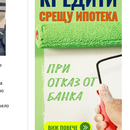
е
а
но
вело