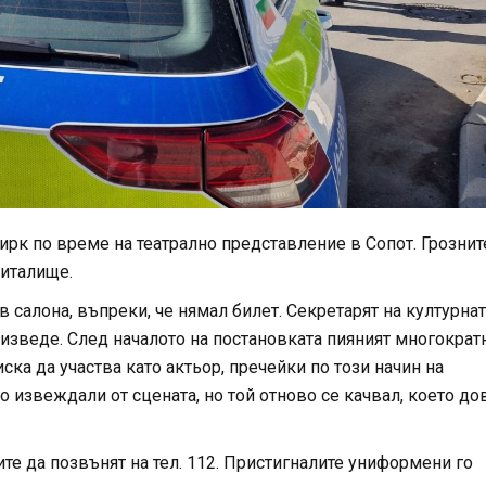
цирк по време на театрално представление в Сопот. Грознит
читалище.
салона, въпреки, че нямал билет. Секретарят на културнат
о изведе. След началото на постановката пияният многократ
иска да участва като актьор, пречейки по този начин на
 извеждали от сцената, но той отново се качвал, което до
те да позвънят на тел. 112. Пристигналите униформени го