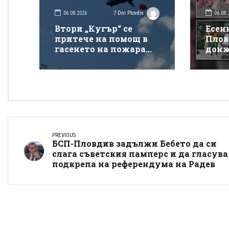
06.08.2026
06.08.
7 Dni Plovdiv
Втори „Кугър“ се
Есен
притече на помощ в
Плов
гасенето на пожара
донж
покрай магистрала
спек
„Тракия“
Донк
PREVIOUS
БСП-Пловдив задължи Бебето да си
слага съветския памперс и да гласува
подкрепа на референдума на Радев