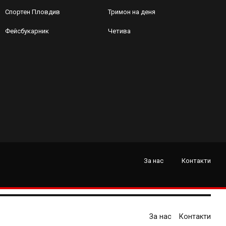
Спортен Пловдив
Тримон на деня
Фейсбукарник
Четива
За нас
Контакти
За нас
Контакти