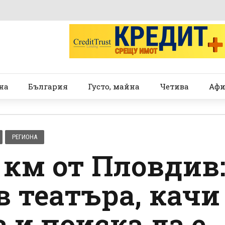
на
България
Густо, майна
Четива
Афи
РЕГИОНА
 км от Пловдив
в театъра, качи
а и поиска да е