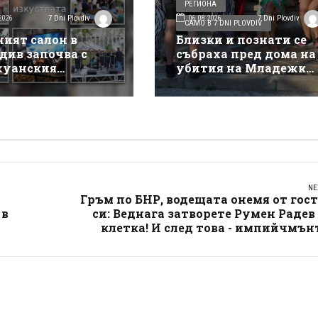
РЕГИОНА
2026
06.08.2026
7 Dni Plovdiv
7 Dni Plovdiv
САМО В 7 DNI PLOVDIV
ният салон в
Близки и познати се
див започва с
събраха пред дома на
уанския
убития на Младежки
такъл на Деян
хълм: Не е педофил,
ов
търсеше си приятелк
NE
Гръм по БНР, водещата онемя от гос
 в
си: Веднага затворете Румен Радев
клетка! И след това - импийчмън