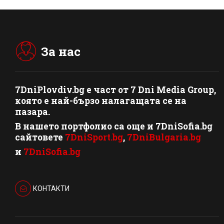
За нас
7DniPlovdiv.bg
e част от
7 Dni Media Group
,
която е най-бързо налагащата се на
пазара.
В нашето портфолио са още и 7DniSofia.bg
сайтовете
7DniSport.bg
,
7DniBulgaria.bg
и
7DniSofia.bg
КОНТАКТИ