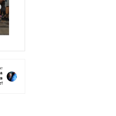
а
XT
та
 в
т!