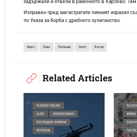
задържали и отвели в районното в Карлово. Там 
Изправен пред магистратите пияният изразил съж
по Указа за борба с дребното хулиганство.
Арест
Пиян
Полиция
Сопот
Театър
Related Articles
PLOVDIV ONLINE
PLOVDI
SLIDE
ЕКСКЛУЗИВНО
АФИШ 
ПОСЛЕДНИ НОВИНИ
ЕКСКЛ
РЕГИОНА
ПОСЛЕ