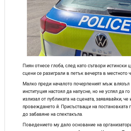
Пиян отнесе глоба, след като сътвори истински 
сцени се разиграли в петък вечерта в местното 
Малко преди началото почерпеният мъж влязъл в 
институция настоял да напусне, но не успял да г
излизал от публиката на сцената, заявявайки, че 
провеждането й. Присъстващи на постановката го
до забавяне на спектакъла.
Поведението му дало основание на организатори