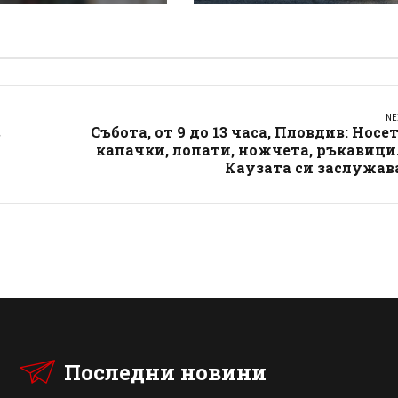
ов
търсеше си приятелк
NE
в
Събота, от 9 до 13 часа, Пловдив: Носе
капачки, лопати, ножчета, ръкавици.
Каузата си заслужав
Последни новини