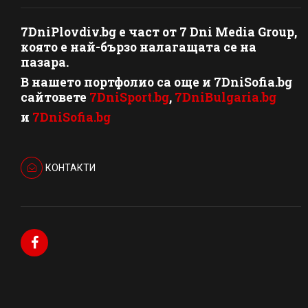
7DniPlovdiv.bg
e част от
7 Dni Media Group
,
която е най-бързо налагащата се на
пазара.
В нашето портфолио са още и 7DniSofia.bg
сайтовете
7DniSport.bg
,
7DniBulgaria.bg
и
7DniSofia.bg
КОНТАКТИ