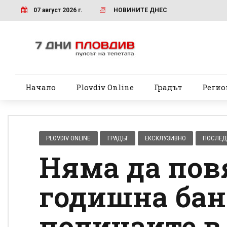
07 август 2026 г.
НОВИНИТЕ ДНЕС
Начало
Plovdiv Online
Градът
Регио
PLOVDIV ONLINE
ГРАДЪТ
ЕКСКЛУЗИВНО
ПОСЛЕД
Няма да повя
годишна бан
полицаите в