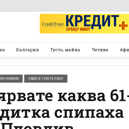
на
България
Густо, майна
Четива
Афи
НИ НОВИНИ
САМО В 7 DNI PLOVDIV
рвате каква 61
дитка спипаха
 Пловдив