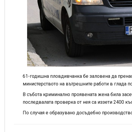
61-годишна пловдивчанка бе заловена да пренас
министерството на вътрешните работи в глада по
В събота криминално проявената жена била засеч
последвалата проверка от нея са иззети 2400 къ
По случая е образувано досъдебно производство по