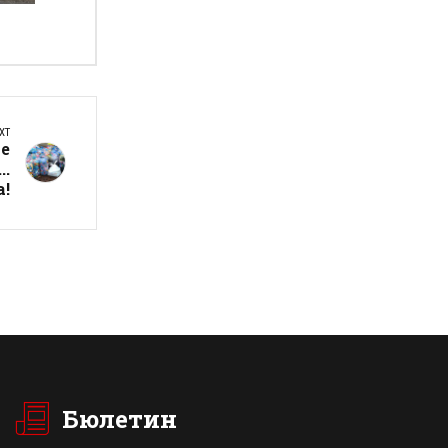
а
XT
те
..
а!
Бюлетин