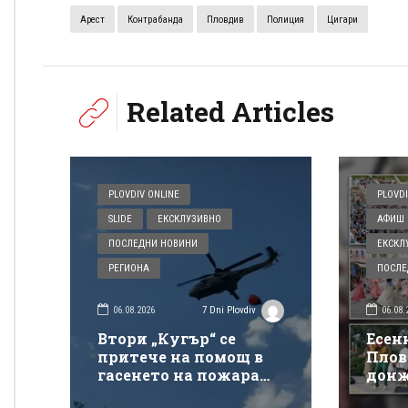
Арест
Контрабанда
Пловдив
Полиция
Цигари
Related Articles
PLOVDIV ONLINE
PLOVDI
SLIDE
ЕКСКЛУЗИВНО
АФИШ 
ПОСЛЕДНИ НОВИНИ
ЕКСКЛ
РЕГИОНА
ПОСЛЕ
06.08.2026
06.08.
7 Dni Plovdiv
Втори „Кугър“ се
Есен
притече на помощ в
Плов
гасенето на пожара
донж
покрай магистрала
спек