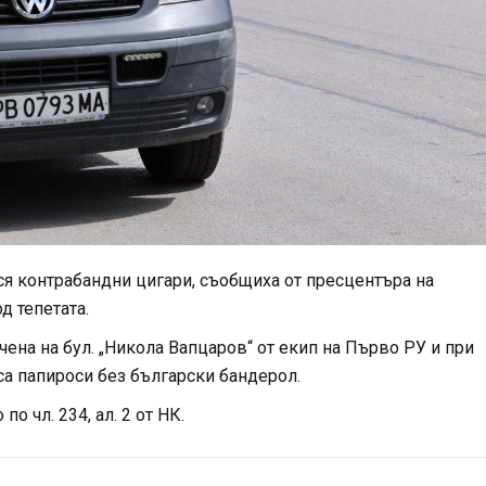
я контрабандни цигари, съобщиха от пресцентъра на
д тепетата.
ена на бул. „Никола Вапцаров“ от екип на Първо РУ и при
са папироси без български бандерол.
 чл. 234, ал. 2 от НК.