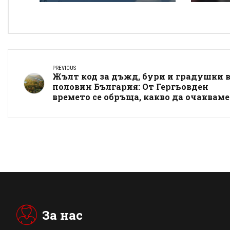
„Тракия“
Донк
PREVIOUS
Жълт код за дъжд, бури и градушки 
половин България: От Гергьовден
времето се обръща, какво да очакваме
За нас