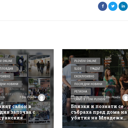
V ONLINE
PLOVDIV ONLINE
ПЛОВДИВ
SLIDE
ГРАДЪТ
УЗИВНО
ЕКСКЛУЗИВНО
ДНИ НОВИНИ
ПОСЛЕДНИ НОВИНИ
РЕГИОНА
2026
06.08.2026
7 Dni Plovdiv
7 Dni Plovdiv
САМО В 7 DNI PLOVDIV
ният салон в
Близки и познати се
див започва с
събраха пред дома на
уанския
убития на Младежки
такъл на Деян
хълм: Не е педофил,