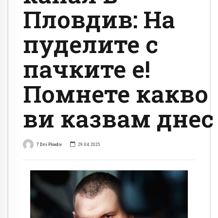
Пловдив: На
пуделите с
пачките е!
Помнете какво
ви казвам днес
7 Dni Plovdiv
29.04.2025