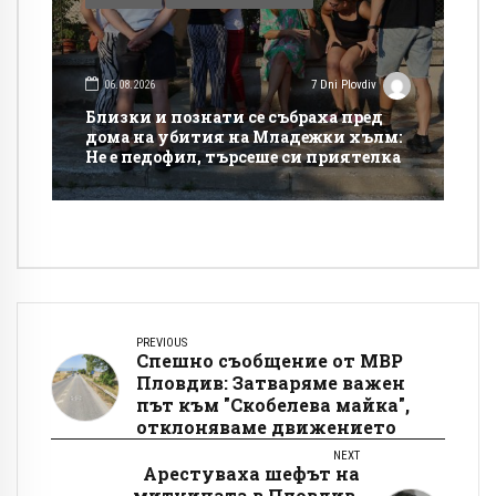
06.08.2026
7 Dni Plovdiv
Близки и познати се събраха пред
дома на убития на Младежки хълм:
Не е педофил, търсеше си приятелка
PREVIOUS
Спешно съобщение от МВР
Пловдив: Затваряме важен
път към "Скобелева майка",
отклоняваме движението
NEXT
Арестуваха шефът на
митницата в Пловдив,