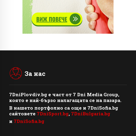
За нас
7DniPlovdiv.bg
e част от
7 Dni Media Group
,
която е най-бързо налагащата се на пазара.
В нашето портфолио са още и 7DniSofia.bg
сайтовете
7DniSport.bg
,
7DniBulgaria.bg
и
7DniSofia.bg