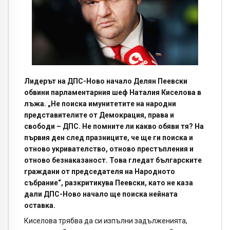
Лидерът на ДПС-Ново начало Делян Пеевски
обвини парламентарния шеф Наталия Киселова в
лъжа. „Не поиска имунитетите на народни
представителите от Демокрация, права и
свободи – ДПС. Не помните ли какво обяви тя? На
първия ден след празниците, че ще ги поиска и
отново укривателство, отново престъпления и
отново безнаказаност. Това гледат българските
граждани от председателя на Народното
събрание“, разкритикува Пеевски, като не каза
дали ДПС-Ново начало ще поиска нейната
оставка.
Киселова трябва да си изпълни задълженията,