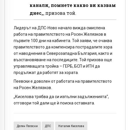
канали, помнете какво ви казвам
днес
„, призова той.
Лидерът на ДПС-Ново начало вижда смислена
работа на правителството на Росен Желязков в
първите 100 дни на кабинета. Той заяви, че очаква
правителството да компенсира пострадалите хора
от наводнения в Северозападна България, както и
възстановяване на последиците. Той призова още
управляващата тройка – ГЕРБ, БСП и ИТН да
продължат да работят за хората.
Пеевски е доволен от работата на правителството
на Росен Желязков.
„Киселова трябва да си изпълни задълженията“,
отговори той дали ще ѝ поиска оставката.
Делян Пеевски
ДПС
Наталия Киселова