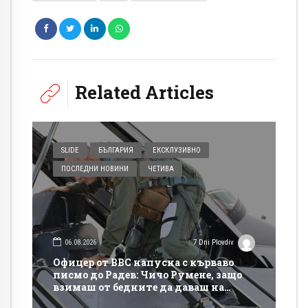
Related Articles
SLIDE
БЪЛГАРИЯ
ЕКСКЛУЗИВНО
ПОСЛЕДНИ НОВИНИ
ЧЕТИВА
06.08.2026
7 Dni Plovdiv
Офицер от ВВС напусна с кърваво
писмо до Радев: Чичо Румене, защо
взимаш от бедните да даваш на
богатите?