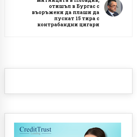
отишъл в Бургас с
въоръжени да плаши да
пуснат 15 тира с
контрабандни цигари