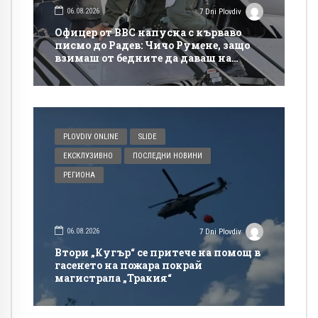
06.08.2026
7 Dni Plovdiv
Офицер от ВВС напусна с кърваво
писмо до Радев: Чичо Румене, защо
взимаш от бедните да даваш на
богатите?
PLOVDIV ONLINE
SLIDE
ЕКСКЛУЗИВНО
ПОСЛЕДНИ НОВИНИ
РЕГИОНА
06.08.2026
7 Dni Plovdiv
Втори „Кугър“ се притече на помощ в
гасенето на пожара покрай
магистрала „Тракия“