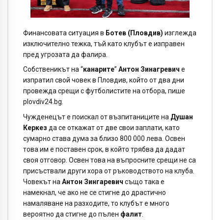
Финансовата ситуация в
Ботев (Пловдив)
изглежда
изключително тежка, тъй като клубът е изправен
пред угрозата да фалира.
Собственикът на “
канарите
”
Антон Зинагревич
е
изпратил свой човек в Пловдив, който от два дни
провежда срещи с футболистите на отбора, пишe
plovdiv24.bg.
Чужденецът е поискал от възпитаниците на
Душан
Керкез
да се откажат от две свои заплати, като
сумарно става дума за близо 800 000 лева. Освен
това им е поставен срок, в който трябва да дадат
своя отговор. Освен това на въпросните срещи не са
присъствали други хора от ръководството на клуба.
Човекът на
Антон Зингаревич
също така е
намекнал, че ако не се стигне до драстично
намаляване на разходите, то клубът е много
вероятно да стигне до пълен
фалит
.