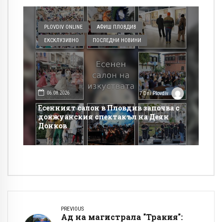
PLOVDIV ONLINE
АФИШ ПЛОВДИВ
ЕКСКЛУЗИВНО
ПОСЛЕДНИ НОВИНИ
06.08.2026
7 Dni Plovdiv
Есенният салон в Пловдив започва с
донжуанския спектакъл на Деян
Донков
PREVIOUS
Ад на магистрала "Тракия":