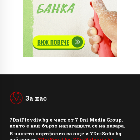
За нас
7DniPlovdiv.bg
e част от
7 Dni Media Group
,
която е най-бързо налагащата се на пазара.
В нашето портфолио са още и 7DniSofia.bg
сайтовете
7DniSport.bg
,
7DniBulgaria.bg