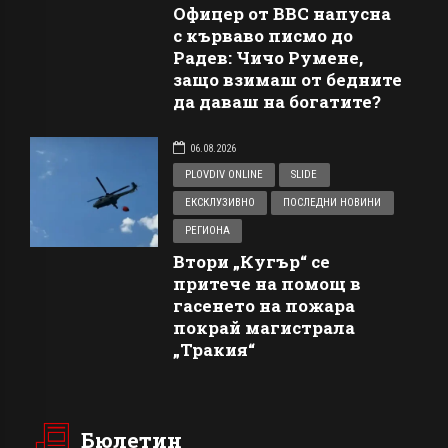
Офицер от ВВС напусна
с кърваво писмо до
Радев: Чичо Румене,
защо взимаш от бедните
да даваш на богатите?
06.08.2026
PLOVDIV ONLINE
SLIDE
ЕКСКЛУЗИВНО
ПОСЛЕДНИ НОВИНИ
РЕГИОНА
Втори „Кугър“ се
притече на помощ в
гасенето на пожара
покрай магистрала
„Тракия“
Бюлетин