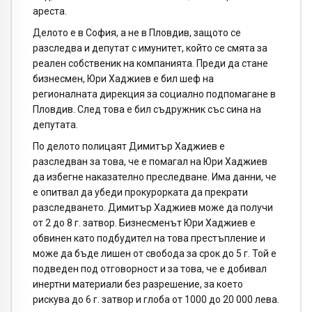
ареста.
Делото е в София, а не в Пловдив, защото се
разследва и депутат с имунитет, който се смята за
реален собственик на компанията. Преди да стане
бизнесмен, Юри Хаджиев е бил шеф на
регионалната дирекция за социално подпомагане в
Пловдив. След това е бил съдружник със сина на
депутата.
По делото полицаят Димитър Хаджиев е
разследван за това, че e помагал на Юри Хаджиев
да избегне наказателно преследване. Има данни, че
е опитвал да убеди прокурорката да прекрати
разследването. Димитър Хаджиев може да получи
от 2 до 8 г. затвор. Бизнесменът Юри Хаджиев е
обвинен като подбудител на това престъпление и
може да бъде лишен от свобода за срок до 5 г. Той е
подведен под отговорност и за това, че е добивал
инертни материали без разрешение, за което
рискува до 6 г. затвор и глоба от 1000 до 20 000 лева.