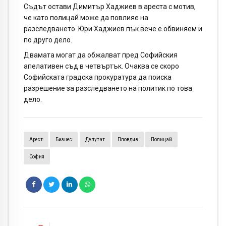
Съдът остави Димитър Хаджиев в ареста с мотив,
че като полицай може да повлияе на
разследването. Юри Хаджиев пък вече е обвиняем и
по друго дело.
Двамата могат да обжалват пред Софийския
апелативен съд в четвъртък. Очаква се скоро
Софийската градска прокуратура да поиска
разрешение за разследването на политик по това
дело.
Арест
Бизнес
Депутат
Пловдив
Полицай
София