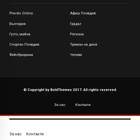
Plovdiv Online
Афиш Пловдив
България
Градът
Густо, майна
Региона
Спортен Пловдив
Тримон на деня
Фейсбукарник
Четива
© Copyright by BoldThemes 2017. All rights reserved.
За нас
Контакти
За нас
Контакти