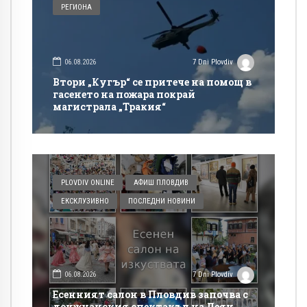
РЕГИОНА
06.08.2026
7 Dni Plovdiv
Втори „Кугър“ се притече на помощ в
гасенето на пожара покрай
магистрала „Тракия“
PLOVDIV ONLINE
АФИШ ПЛОВДИВ
ЕКСКЛУЗИВНО
ПОСЛЕДНИ НОВИНИ
06.08.2026
7 Dni Plovdiv
Есенният салон в Пловдив започва с
донжуанския спектакъл на Деян