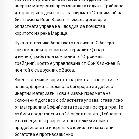
инертни материали през миналата година. Трябвало
да проверява дейността на фирмата “Строймаш“ на
бизнесмена Иван Васев. Тя имала договор с
областната управа на Пловдив да почиства
коритото на река Марица.
Нужната техника била взета на лизинг. С багера,
който копае и превозва материалите (т.нар.
дъмпер), работила компанията “Строймаш
трейдинг“, която е управлявана от Юри Хаджиев. В
нея той е съдружник с Васев.
Вместо да чисти коритото на реката, за което ѝ се
плаща, фирмата ползвала багера, за да добива
инертни материали. Това е извън предмета на
сключения договор с областната управа, става ясно
от материали в Софийската градска прокуратура. Те
са били представени на 18 април в съда. Дейността
е на специален разрешителен режим и всяко
придобиване на инертни материали и природни
богатства е противозаконно.