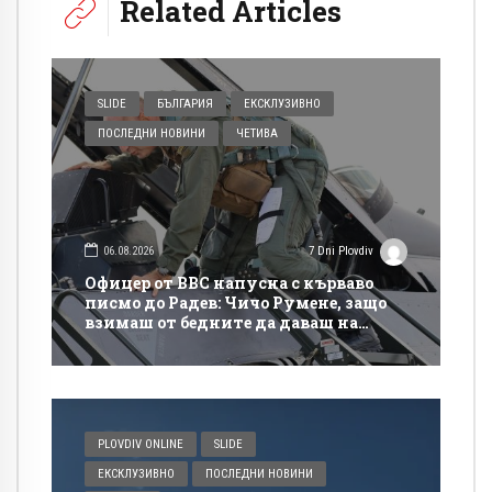
Related Articles
SLIDE
БЪЛГАРИЯ
ЕКСКЛУЗИВНО
ПОСЛЕДНИ НОВИНИ
ЧЕТИВА
06.08.2026
7 Dni Plovdiv
Офицер от ВВС напусна с кърваво
писмо до Радев: Чичо Румене, защо
взимаш от бедните да даваш на
богатите?
PLOVDIV ONLINE
SLIDE
ЕКСКЛУЗИВНО
ПОСЛЕДНИ НОВИНИ