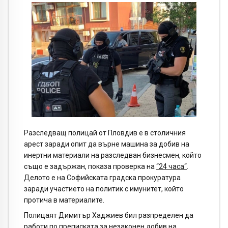
Разследващ полицай от Пловдив е в столичния
арест заради опит да върне машина за добив на
инертни материали на разследван бизнесмен, който
също е задържан, показа проверка на
“24 часа“
.
Делото е на Софийската градска прокуратура
заради участието на политик с имунитет, който
протича в материалите.
Полицаят Димитър Хаджиев бил разпределен да
работи по преписката за незаконен добив на