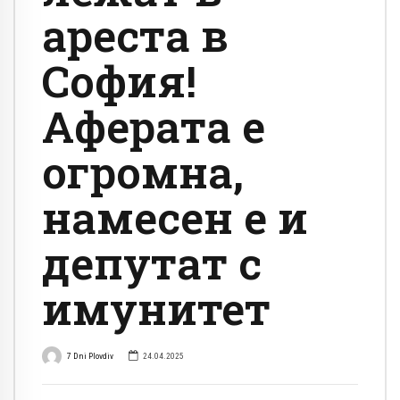
ареста в
София!
Аферата е
огромна,
намесен е и
депутат с
имунитет
7 Dni Plovdiv
24.04.2025