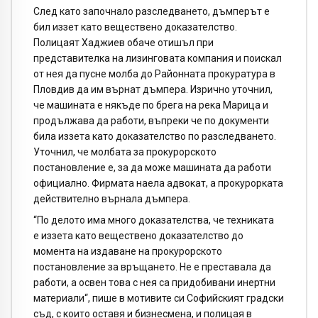
След като започнало разследването, дъмперът е
бил иззет като веществено доказателство.
Полицаят Хаджиев обаче отишъл при
представителка на лизинговата компания и поискал
от нея да пусне молба до Районната прокуратура в
Пловдив да им върнат дъмпера. Изрично уточнил,
че машината е някъде по брега на река Марица и
продължава да работи, въпреки че по документи
била иззета като доказателство по разследването.
Уточнил, че молбата за прокурорското
постановление е, за да може машината да работи
официално. Фирмата наела адвокат, а прокурорката
действително върнала дъмпера.
“По делото има много доказателства, че техниката
е иззета като веществено доказателство до
момента на издаване на прокурорското
постановление за връщането. Не е преставала да
работи, а освен това с нея са придобивани инертни
материали“, пише в мотивите си Софийският градски
съд, с които оставя и бизнесмена, и полицая в