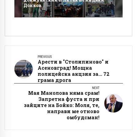
Донков
PREVIOUS
Арести в "Столипиново" и
Асеновград! Мощна
полицейска акцзия за... 72
грама дрога
NEXT
Мая Манолова няма срам!
Запретна фуста и при
зайците на Бойко: Моля, те,
направи ме отново
омбудсман!