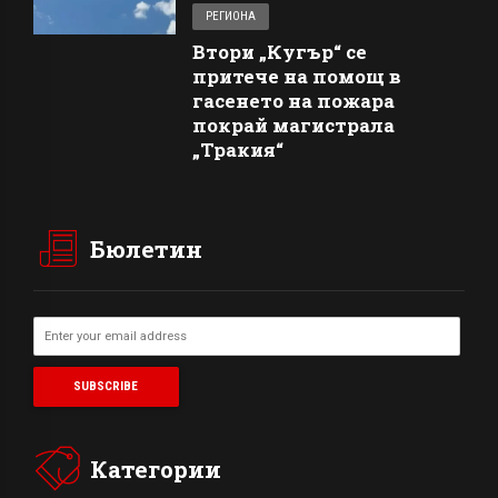
РЕГИОНА
Втори „Кугър“ се
притече на помощ в
гасенето на пожара
покрай магистрала
„Тракия“
Бюлетин
Категории