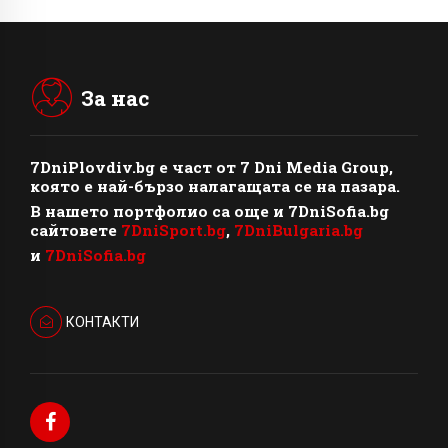
За нас
7DniPlovdiv.bg
e част от
7 Dni Media Group
,
която е най-бързо налагащата се на пазара.
В нашето портфолио са още и 7DniSofia.bg
сайтовете
7DniSport.bg
,
7DniBulgaria.bg
и
7DniSofia.bg
КОНТАКТИ