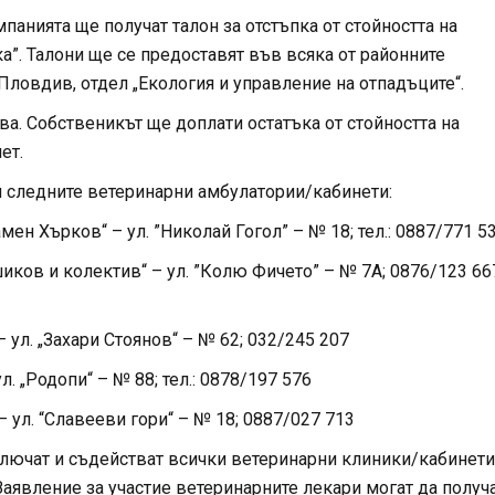
панията ще получат талон за отстъпка от стойността на
”. Талони ще се предоставят във всяка от районните
овдив, отдел „Екология и управление на отпадъците“.
лева. Собственикът ще доплати остатъка от стойността на
ет.
и следните ветеринарни амбулатории/кабинети:
ен Хърков“ – ул. ”Николай Гогол” – № 18; тел.: 0887/771 5
иков и колектив“ – ул. ”Колю Фичето” – № 7А; 0876/123 66
– ул. „Захари Стоянов“ – № 62; 032/245 207
л. „Родопи“ – № 88; тел.: 0878/197 576
– ул. “Славееви гори“ – № 18; 0887/027 713
лючат и съдействат всички ветеринарни клиники/кабинети
 Заявление за участие ветеринарните лекари могат да получ