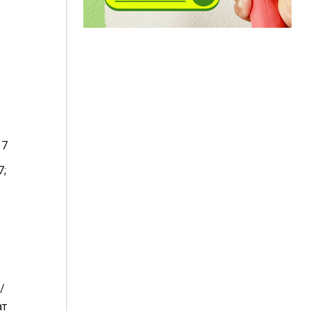
37
7;
/
ат