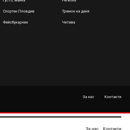
Густо, майна
Региона
Спортен Пловдив
Тримон на деня
Фейсбукарник
Четива
За нас
Контакти
За нас
Контакти