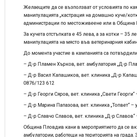
Желаещите да се възползват от условията по кам
манипулацията „кастрация на домашно куче/котка
администрации по местоживеене или в Община Пл
За кучета отстъпката е 45 лева, а за котки – 35 
манипулацията на място във ветеринарния кабин
До момента участие в кампанията са потвърдил
– Д-р Пламен Хърков, вет. амбулатория „Д-р Плам
– Д-р Васил Капашиков, вет. клиника „Д-р Капаш
0876/123 612
– Д-р Георги Сяров, вет. клиника „Свети Георги“ 
– Д-р Марина Папазова, вет. клиника „Топвет“ – у
– Д-р Славчо Славов, вет. клиника „Д-р Славов“ 
Община Пловдив кани в мероприятието да се вк
амбулатории, работещи на територията на града.