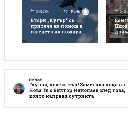
06.08.2026
06.08.
7 Dni Plovdiv
Втори „Кугър“ се
Есен
притече на помощ в
Плов
гасенето на пожара
донж
покрай магистрала
спек
„Тракия“
Донк
PREVIOUS
Глупав, невеж, тъп! Заметоха пода на
Нова Тв с Виктор Николаев след това,
които направи сутринта