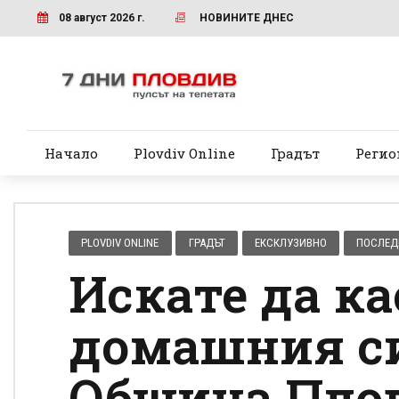
08 август 2026 г.
НОВИНИТЕ ДНЕС
Начало
Plovdiv Online
Градът
Регио
PLOVDIV ONLINE
ГРАДЪТ
ЕКСКЛУЗИВНО
ПОСЛЕД
Искате да к
домашния с
Община Пло