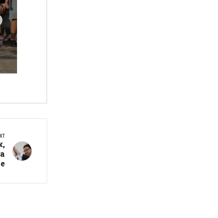
а
XT
к,
а
е