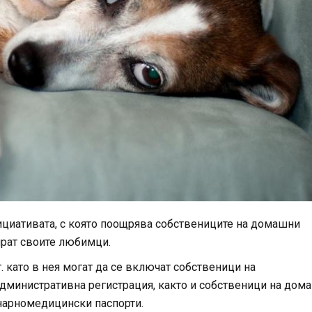
ициативата, с която поощрява собствениците на домашни
ират своите любимци.
 като в нея могат да се включат собственици на
министративна регистрация, както и собственици на дом
нарномедицински паспорти.