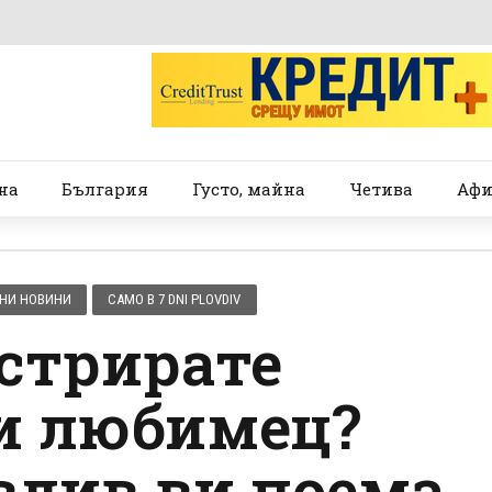
на
България
Густо, майна
Четива
Афи
НИ НОВИНИ
САМО В 7 DNI PLOVDIV
астрирате
и любимец?
вдив ви поема