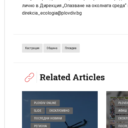
лично в Дирекция „Опазване на околната среда“ 
direkcia_ecologia@plovdiv.bg
Кастрация
Община
Пловдив
Related Articles
PLOVDIV ONLINE
PLOVDI
SLIDE
ЕКСКЛУЗИВНО
АФИШ 
ПОСЛЕДНИ НОВИНИ
ЕКСКЛ
РЕГИОНА
ПОСЛЕ