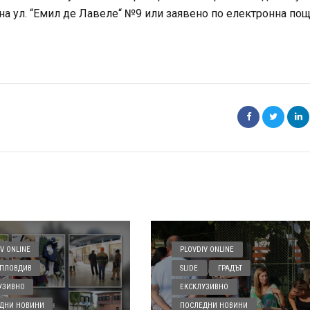
на ул. “Емил де Лавеле“ №9 или заявено по електронна пощ
V ONLINE
PLOVDIV ONLINE
ПЛОВДИВ
SLIDE
ГРАДЪТ
УЗИВНО
ЕКСКЛУЗИВНО
ДНИ НОВИНИ
ПОСЛЕДНИ НОВИНИ