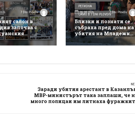
РЕГИОНА
2026
06.08.2026
7 Dni Plovdiv
7 Dni Plovdiv
САМО В 7 DNI PLOVDIV
ният салон в
Близки и познати се
див започва с
събраха пред дома на
уанския
убития на Младежки
такъл на Деян
хълм: Не е педофил,
ов
търсеше си приятелк
NE
Заради убития арестант в Казанлъ
МВР-министърът така заплаши, че н
много полицаи им литнаха фуражкит