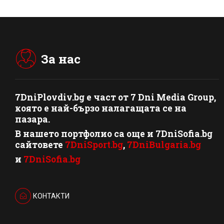
За нас
7DniPlovdiv.bg
e част от
7 Dni Media Group
,
която е най-бързо налагащата се на
пазара.
В нашето портфолио са още и 7DniSofia.bg
сайтовете
7DniSport.bg
,
7DniBulgaria.bg
и
7DniSofia.bg
КОНТАКТИ