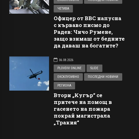
ЧЕТИВА
Офицер от ВВС напусна
с кърваво писмо до
Радев: Чичо Румене,
защо взимаш от бедните
да даваш на богатите?
06.08.2026
PLOVDIV ONLINE
SLIDE
ЕКСКЛУЗИВНО
ПОСЛЕДНИ НОВИНИ
РЕГИОНА
Втори „Кугър“ се
притече на помощ в
гасенето на пожара
покрай магистрала
„Тракия“