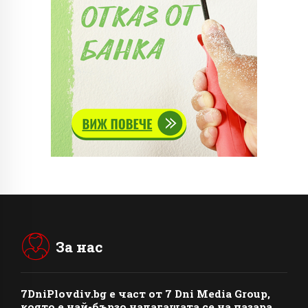
За нас
7DniPlovdiv.bg
e част от
7 Dni Media Group
,
която е най-бързо налагащата се на пазара.