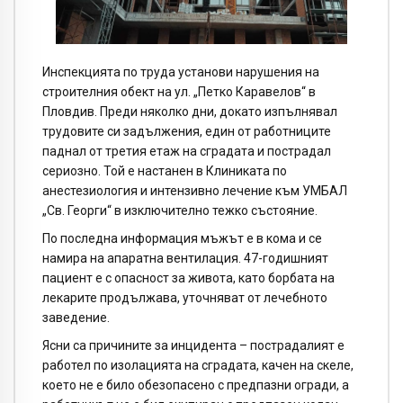
Инспекцията по труда установи нарушения на
строителния обект на ул. „Петко Каравелов“ в
Пловдив. Преди няколко дни, докато изпълнявал
трудовите си задължения, един от работниците
паднал от третия етаж на сградата и пострадал
сериозно. Той е настанен в Клиниката по
анестезиология и интензивно лечение към УМБАЛ
„Св. Георги“ в изключително тежко състояние.
По последна информация мъжът е в кома и се
намира на апаратна вентилация. 47-годишният
пациент е с опасност за живота, като борбата на
лекарите продължава, уточняват от лечебното
заведение.
Ясни са причините за инцидента – пострадалият е
работел по изолацията на сградата, качен на скеле,
което не е било обезопасено с предпазни огради, а