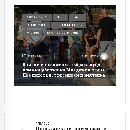
PLOVDIV ONLINE
SLIDE
ГРАДЪТ
ЕКСКЛУЗИВНО
ПОСЛЕДНИ НОВИНИ
РЕГИОНА
САМО В 7 DNI PLOVDIV
06.08.2026
7 Dni Plovdiv
Близки и познати се събраха пред
дома на убития на Младежки хълм:
Не е педофил, търсеше си приятелка
PREVIOUS
Пловдивчани, внимавайте