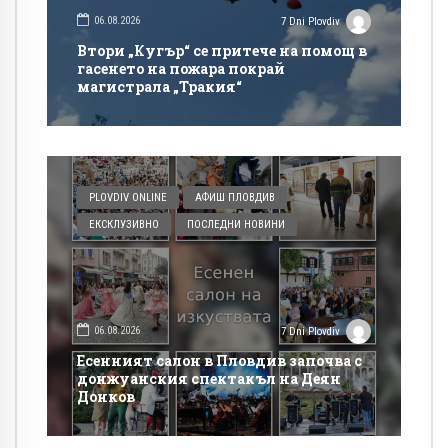
06.08.2026
7 Dni Plovdiv
Втори „Кугър“ се притече на помощ в
гасенето на пожара покрай
магистрала „Тракия“
PLOVDIV ONLINE
АФИШ ПЛОВДИВ
ЕКСКЛУЗИВНО
ПОСЛЕДНИ НОВИНИ
06.08.2026
7 Dni Plovdiv
Есенният салон в Пловдив започва с
донжуанския спектакъл на Деян
Донков