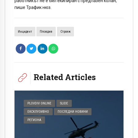
работникът не е бил екипиран с предпазен колан,
пише Трафик нюз.
Инцидент
Пловдив
Строеж
Related Articles
PLOVDIV ONLINE
SLIDE
ЕКСКЛУЗИВНО
ПОСЛЕДНИ НОВИНИ
РЕГИОНА