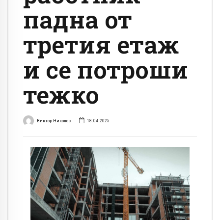
падна от
третия етаж
и се потроши
тежко
Виктор Николов
18.04.2025