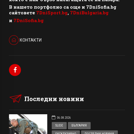
В нашето портфолио са още и 7DniSofia.bg
сайтовете
7DniSport.bg
,
7DniBulgaria.bg
и
7DniSofia.bg
КОНТАКТИ
Последни новини
06.08.2026
SLIDE
БЪЛГАРИЯ
ЕКСКЛУЗИВНО
ПОСЛЕДНИ НОВИНИ