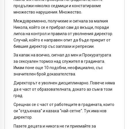
продължи няколко седмици и констатирахме
множество нарушения. Множество.
Междувременно, получихме и сигнала за малкия
Никола, който се е прибрал сам до вкъщи, поради
липса на контрол и правила от уволнения директор.
Случай, който е направен опит да бъде прикрит от
бившия директор със заплахи и репресии.
За капак на всичко, сигнал до мен и Прокуратурата
за сексуален тормоз над служител в градината.
Имам поне още 10 подобни, неофициално, със
значителен брой доказателства.
Директорът е уволнен дисциплинарно. Повече няма
да е част от образователната, докато аз съм в този
град.
Срещнах се с част от работещите в градината, които
си “отдъхнаха“ и казаха “най-сетне“. Тук има нов
директор.
Пазете децата и никога не ги приемайте за