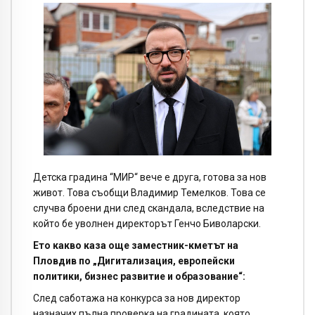
Детска градина “МИР“ вече е друга, готова за нов
живот. Това съобщи Владимир Темелков. Това се
случва броени дни след скандала, вследствие на
който бе уволнен директорът Генчо Биволарски.
Ето какво каза още заместник-кметът на
Пловдив по „Дигитализация, европейски
политики, бизнес развитие и образование“:
След саботажа на конкурса за нов директор
назначих пълна проверка на градината, която