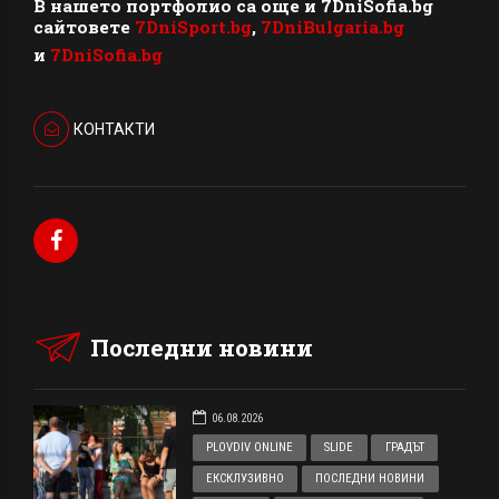
В нашето портфолио са още и 7DniSofia.bg
сайтовете
7DniSport.bg
,
7DniBulgaria.bg
и
7DniSofia.bg
КОНТАКТИ
Последни новини
06.08.2026
PLOVDIV ONLINE
SLIDE
ГРАДЪТ
ЕКСКЛУЗИВНО
ПОСЛЕДНИ НОВИНИ