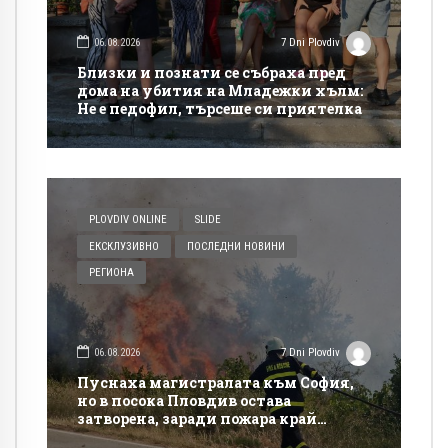
06.08.2026
7 Dni Plovdiv
Близки и познати се събраха пред
дома на убития на Младежки хълм:
Не е педофил, търсеше си приятелка
PLOVDIV ONLINE
SLIDE
ЕКСКЛУЗИВНО
ПОСЛЕДНИ НОВИНИ
РЕГИОНА
06.08.2026
7 Dni Plovdiv
Пуснаха магистралата към София,
но в посока Пловдив остава
затворена, заради пожара край
Церово