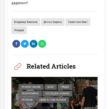
даденост!
Владимир Темелков
Детска Градина
Заместник-Кмет
Пловдив
Related Articles
PLOVDIV ONLINE
SLIDE
ГРАДЪТ
ЕКСКЛУЗИВНО
ПОСЛЕДНИ НОВИНИ
РЕГИОНА
САМО В 7 DNI PLOVDIV