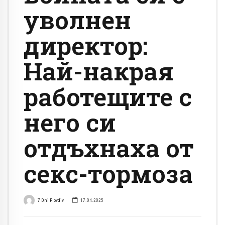
уволнен
директор:
Най-накрая
работещите с
него си
отдъхнаха от
секс-тормоза
7 Dni Plovdiv
17.04.2025