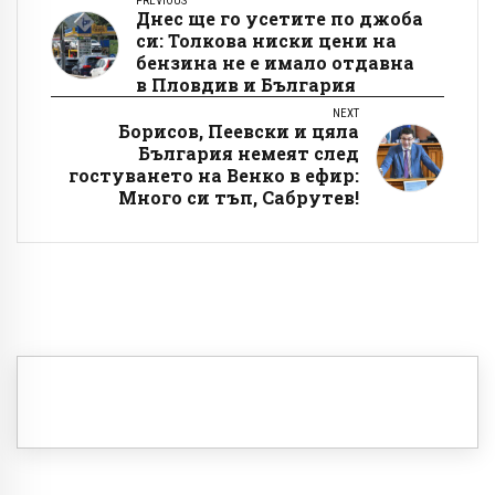
PREVIOUS
Днес ще го усетите по джоба
си: Толкова ниски цени на
бензина не е имало отдавна
в Пловдив и България
NEXT
Борисов, Пеевски и цяла
България немеят след
гостуването на Венко в ефир:
Много си тъп, Сабрутев!