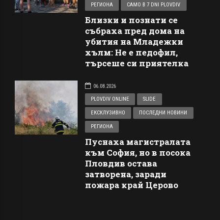
РЕГИОНА
САМО В 7 DNI PLOVDIV
Близки и познати се
събраха пред дома на
убития на Младежки
хълм: Не е педофил,
търсеше си приятелка
06.08.2026
PLOVDIV ONLINE
SLIDE
ЕКСКЛУЗИВНО
ПОСЛЕДНИ НОВИНИ
РЕГИОНА
Пуснаха магистралата
към София, но в посока
Пловдив остава
затворена, заради
пожара край Церово