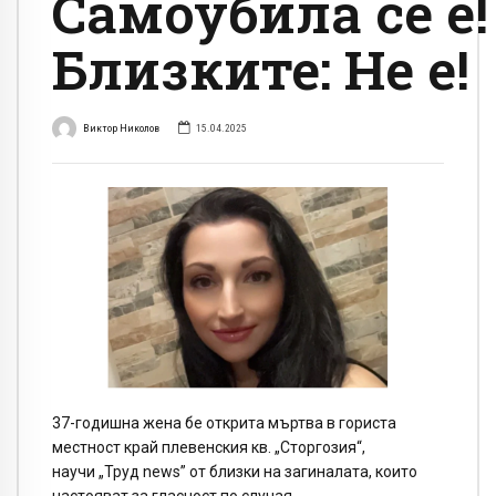
Самоубила се е!
Близките: Не е!
Виктор Николов
15.04.2025
37-годишна жена бе открита мъртва в гориста
местност край плевенския кв. „Сторгозия“,
научи „Труд news” от близки на загиналата, които