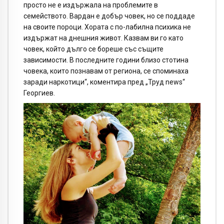
просто не е издържала на проблемите в
семейството. Вардан е добър човек, но се поддаде
на своите пороци. Хората с по-лабилна психика не
издържат на днешния живот. Казвам ви го като
човек, който дълго се бореше със същите
зависимости. В последните години близо стотина
човека, които познавам от региона, се споминаха
заради наркотици“, коментира пред „Труд news“
Георгиев.