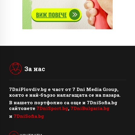
За нас
7DniPlovdiv.bg
e част от
7 Dni Media Group
,
която е най-бързо налагащата се на пазара.
В нашето портфолио са още и 7DniSofia.bg
сайтовете
7DniSport.bg
,
7DniBulgaria.bg
и
7DniSofia.bg