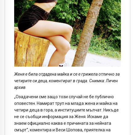
Женя е била отдадена майка и се е грижела отлично за
четирите си деца, коментират в града. Снимка: Личен
архив
„Озадачени сме защо този случай не бе публично
оповестен. Намират труп на млада жена и майка на
четири деца в гора, а институциите мълчат. Никъде
не се съобщи информация за Женя. Искаме да
знаем официално каква е причината за нейната
смърт“, коментира и Веси Шопова, приятелка на