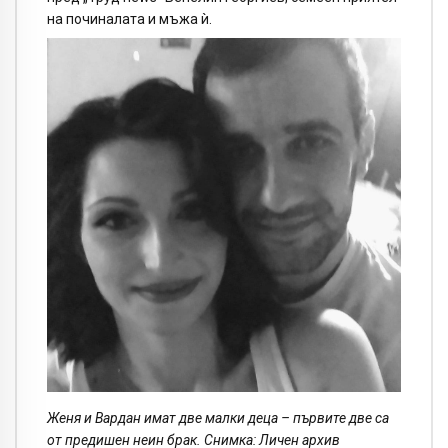
на починалата и мъжа ѝ.
Женя и Вардан имат две малки деца – първите две са
от предишен неин брак. Снимка: Личен архив