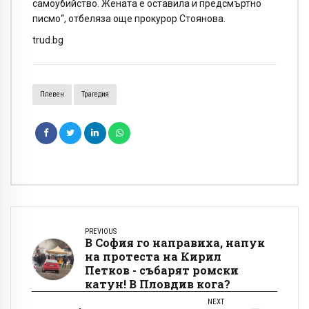
самоубийство. Жената е оставила и предсмъртно
писмо“, отбеляза още прокурор Стоянова.
trud.bg
Плевен
Трагедия
PREVIOUS
В София го направиха, напук
на протеста на Кирил
Петков - събарят ромски
катун! В Пловдив кога?
NEXT