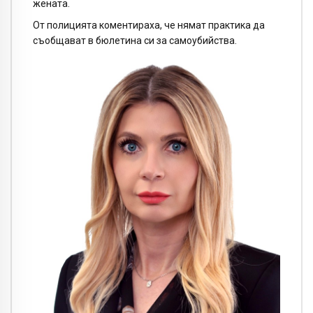
жената.
От полицията коментираха, че нямат практика да
съобщават в бюлетина си за самоубийства.