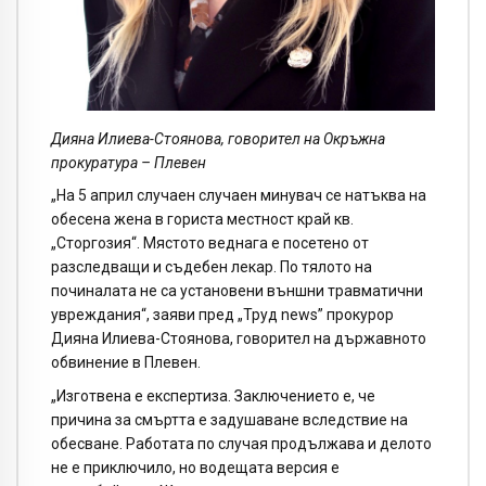
Дияна Илиева-Стоянова, говорител на Окръжна
прокуратура – Плевен
„На 5 април случаен случаен минувач се натъква на
обесена жена в гориста местност край кв.
„Сторгозия“. Мястото веднага е посетено от
разследващи и съдебен лекар. По тялото на
починалата не са установени външни травматични
увреждания“, заяви пред „Труд news” прокурор
Дияна Илиева-Стоянова, говорител на държавното
обвинение в Плевен.
„Изготвена е експертиза. Заключението е, че
причина за смъртта е задушаване вследствие на
обесване. Работата по случая продължава и делото
не е приключило, но водещата версия е