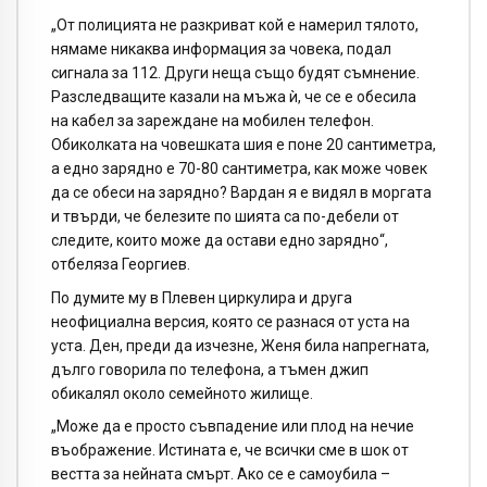
„От полицията не разкриват кой е намерил тялото,
нямаме никаква информация за човека, подал
сигнала за 112. Други неща също будят съмнение.
Разследващите казали на мъжа ѝ, че се е обесила
на кабел за зареждане на мобилен телефон.
Обиколката на човешката шия е поне 20 сантиметра,
а едно зарядно е 70-80 сантиметра, как може човек
да се обеси на зарядно? Вардан я е видял в моргата
и твърди, че белезите по шията са по-дебели от
следите, които може да остави едно зарядно“,
отбеляза Георгиев.
По думите му в Плевен циркулира и друга
неофициална версия, която се разнася от уста на
уста. Ден, преди да изчезне, Женя била напрегната,
дълго говорила по телефона, а тъмен джип
обикалял около семейното жилище.
„Може да е просто съвпадение или плод на нечие
въображение. Истината е, че всички сме в шок от
вестта за нейната смърт. Ако се е самоубила –