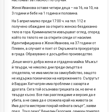
настояват за гласност по случая.
Женя Иванова оставя четири деца – на 16, на 10, на
3 години и бебе на 1 година и половина.
На 5 април малко преди 17:00 ч. на тел. 112 е
получено обаждане за открито женско бездиханно
тяло в гора. Криминалисти извършват оглед, според
който по тялото не са открити следи от насилие.
Идентифицирана е Женя Иванова, на 37 години от
Плевен, а случаят е поет от Окръжната прокуратура
в града. Образувано е досъдебно производство.
„Беше много добра жена и отдадена майка. Мъжът
ѝ твърди, че няколко дни преди смъртта е
споделяла, че има мисли за самоубийство, защото
не издържа психически на напрежението. Съпругът
ѝ Вардан Хатчатрян има проблеми с хазарта и
дрогата. Сега той осъзнава грешката си, но вече е
твърде късно. Все пак разглеждаме и версия да е
убита, а не сама да е сложила край на живота си.
Има доста мистерии покрай нейната смърт“, заяви
пред „Труд news” Венелин Георгиев, семеен приятел