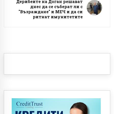
Дерибеите на Доган решават
днес да се съберат ли с
"Възраждане" и МЕЧ и да си
ритнат имунитетите