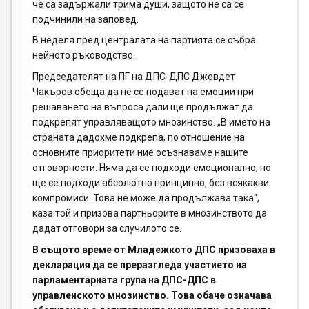
че са задържали трима души, защото не са се
подчинили на заповед.
В неделя пред централата на партията се събра
нейното ръководство.
Председателят на ПГ на ДПС-ДПС Джевдет
Чакъров обеща да не се подават на емоции при
решаването на въпроса дали ще продължат да
подкрепят управляващото мнозинство. „В името на
страната дадохме подкрепа, по отношение на
основните приоритети ние осъзнаваме нашите
отговорности. Няма да се подходи емоционално, но
ще се подходи абсолютно принципно, без всякакви
компромиси. Това не може да продължава така“,
каза той и призова партньорите в мнозинството да
дадат отговори за случилото се.
В същото време от Младежкото ДПС призоваха в
декларация да се преразгледа участието на
парламентарната група на ДПС-ДПС в
управленското мнозинство. Това обаче означава