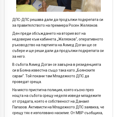
ДПС-ДПС решава дали да продължи подкрепата си
за правителството на премиера Росен Желязков.
Ден преди обсъждането на втория вот на
недоверие към кабинета „Желязков“, оперативното
ръководство на партията на Ахмед Доган ще се
събере и ще реши дали да продължи подкрепата си
за него.
В събота Ахмед Доган се завърна в резиденцията
си в Бояна известна също така като „Боянските
сараи“. Той покани там Младежкото ДПС да
проведат среща.
На място пристигна полиция, която късно през
нощта на събота срещу неделя изведе младежите
от сградата, която е собственост на Данаил
Папазов. Активисти на Младежкото ДПС заявиха, че
срещу тях е използвано насилие. От МВР съобщиха,