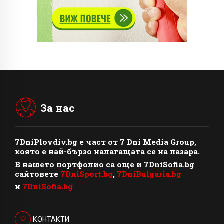
За нас
7DniPlovdiv.bg
e част от
7 Dni Media Group
,
която е най-бързо налагащата се на пазара.
В нашето портфолио са още и 7DniSofia.bg
сайтовете
7DniSport.bg
,
7DniBulgaria.bg
и
7DniSofia.bg
КОНТАКТИ