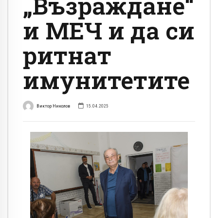
„Възраждане“
и МЕЧ и да си
ритнат
имунитетите
Виктор Николов
15.04.2025