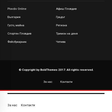
Plovdiv Online
Афиш Пловдив
България
Градът
Густо, майна
Региона
Спортен Пловдив
Тримон на деня
Фейсбукарник
Четива
© Copyright by BoldThemes 2017. All rights reserved.
За нас
Контакти
За нас
Контакти