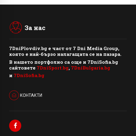
За нас
7DniPlovdiv.bg
e част от
7 Dni Media Group
,
която е най-бързо налагащата се на пазара.
В нашето портфолио са още и 7DniSofia.bg
сайтовете
7DniSport.bg
,
7DniBulgaria.bg
и
7DniSofia.bg
КОНТАКТИ