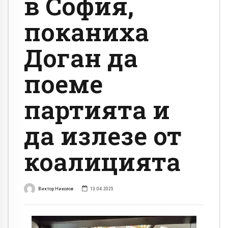
в София,
поканиха
Доган да
поеме
партията и
да излезе от
коалицията
Виктор Николов
13.04.2025