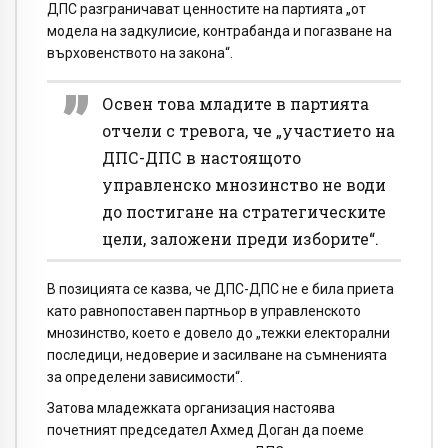
ДПС разграничават ценностите на партията „от
модела на задкулисие, контрабанда и погазване на
върховенството на закона“.
Освен това младите в партията
отчели с тревога, че „участието на
ДПС-ДПС в настоящото
управленско мнозинство не води
до постигане на стратегическите
цели, заложени преди изборите“.
В позицията се казва, че ДПС-ДПС не е била приета
като равнопоставен партньор в управленското
мнозинство, което е довело до „тежки електорални
последици, недоверие и засилване на съмненията
за определени зависимости“.
Затова младежката организация настоява
почетният председател Ахмед Доган да поеме