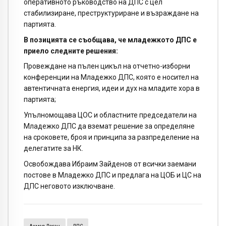
оперативното ръководство на ДПС с цел
стабилизиране, преструктуриране и възраждане на
партията.
В позицията се съобщава, че младежкото ДПС е
приело следните решения:
Провеждане на пълен цикъл на отчетно-изборни
конференции на Младежко ДПС, която е носител на
автентичната енергия, идеи и дух на младите хора в
партията;
Упълномощава ЦОС и областните председатели на
Младежко ДПС да вземат решение за определяне
на сроковете, броя и принципа за разпределение на
делегатите за НК.
Освобождава Ибраим Зайденов от всички заемани
постове в Младежко ДПС и предлага на ЦОБ и ЦС на
ДПС неговото изключване.