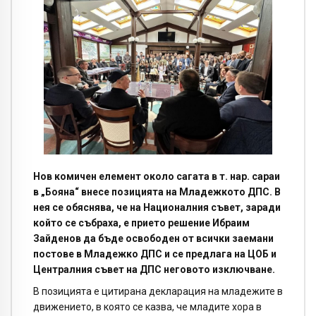
Нов комичен елемент около сагата в т. нар. сараи
в „Бояна“ внесе позицията на Младежкото ДПС. В
нея се обяснява, че на Националния съвет, заради
който се събраха, е прието решение Ибраим
Зайденов да бъде освободен от всички заемани
постове в Младежко ДПС и се предлага на ЦОБ и
Централния съвет на ДПС неговото изключване.
В позицията е цитирана декларация на младежите в
движението, в която се казва, че младите хора в