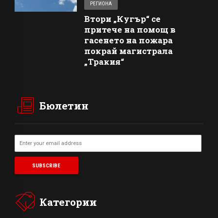
РЕГИОНА
Втори „Кугър“ се
притече на помощ в
гасенето на пожара
покрай магистрала
„Тракия“
Бюлетин
Категории