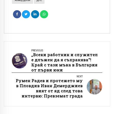
Ахмед Доган
ДПС
PREVIOUS
„Всеки работник и служител
е длъжен да я съхранява“!
Край с тази мъка в България
от първи юни
NEXT
Румен Радев и протежето му
в Пловдив Иван Демерджиев
вият от яд след това
интервю: Превземат града