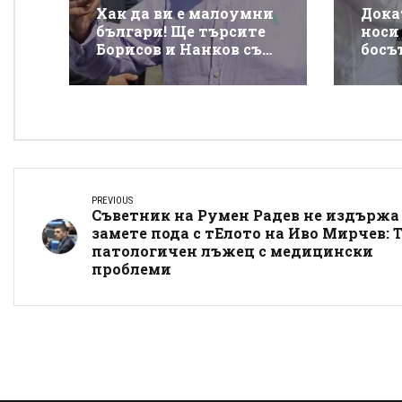
Хак да ви е малоумни
Дока
българи! Ще търсите
носи 
Борисов и Нанков със
босъ
свещ, а дотогава ще ви
позв
отпорят гърбината от
клуб
такси на
сайт
магистралите
PREVIOUS
Съветник на Румен Радев не издържа
замете пода с тЕлото на Иво Мирчев: Т
патологичен лъжец с медицински
проблеми