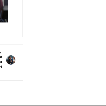
XT
ла
н
не