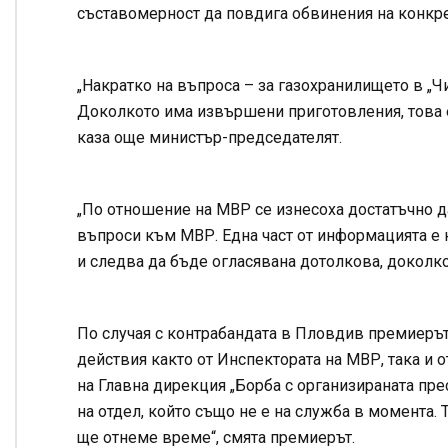
съставомерност да повдига обвинения на конкре
„Накратко на въпроса – за газохранилището в „
Доколкото има извършени приготовления, това е 
каза още министър-председателят.
„По отношение на МВР се изнесоха достатъчно д
въпроси към МВР. Една част от информацията е 
и следва да бъде огласявана дотолкова, доколко
По случая с контрабандата в Пловдив премиерът 
действия както от Инспектората на МВР, така и 
на Главна дирекция „Борба с организираната пре
на отдел, който също не е на служба в момента. 
ще отнеме време“, смята премиерът.