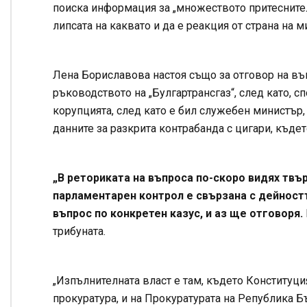
поиска информация за „множеството притеснителн
липсата на каквато и да е реакция от страна на 
Лена Бориславова настоя също за отговор на в
ръководството на „Булгартрансгаз“, след като, с
корупцията, след като е бил служебен министър,
данните за разкрита контрабанда с цигари, къде
„В реториката на въпроса по-скоро видях твъ
парламентарен контрол е свързана с дейностт
въпрос по конкретен казус, и аз ще отговоря.
трибуната.
„Изпълнителната власт е там, където Конституция
прокуратура, и на Прокуратурата на Република Бъ