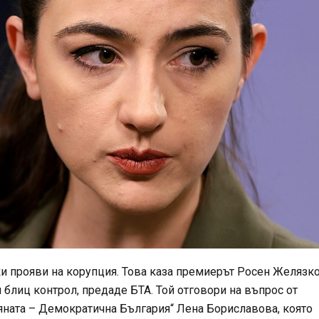
и прояви на корупция. Това каза премиерът Росен Желязк
блиц контрол, предаде БТА. Той отговори на въпрос от
ната – Демократична България“ Лена Бориславова, която