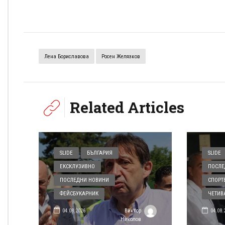
Лена Бориславова
Росен Желязков
Related Articles
SLIDE
БЪЛГАРИЯ
SLIDE
ЕКСКЛУЗИВНО
ПОСЛЕ
ПОСЛЕДНИ НОВИНИ
СПОРТ
ФЕЙСБУКАРНИК
ЧЕТИВ
04.08.2026
04.08.
Виктор
Николов