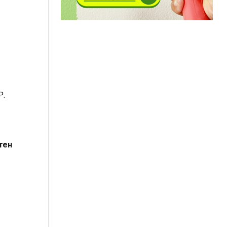
Р.
тен