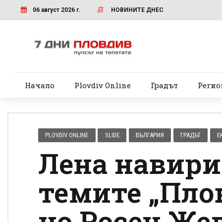
06 август 2026 г.
НОВИНИТЕ ДНЕС
Начало
Plovdiv Online
Градът
Регио
PLOVDIV ONLINE
SLIDE
БЪЛГАРИЯ
ГРАДЪТ
Е
Лена навири
темите „Плов
но Росен Же