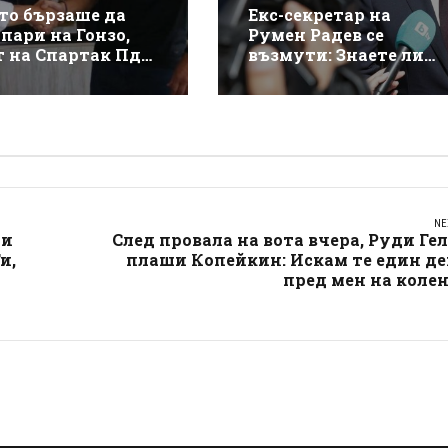
то бързаше да
Екс-секретар на
пари на Гонзо,
Румен Радев се
т на Спартак Пд
възмути: Знаете ли
оли долна гавра с
този мизантроп в
а в собствения му
какво превърна
Министерски съвет!?
NE
 и
След провала на вота вчера, Руди Ге
и,
плаши Копейкин: Искам те един де
пред мен на коле