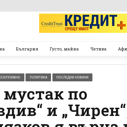
на
България
Густо, майна
Четива
Афи
КСКЛУЗИВНО
ПОЛИТИКА
ПОСЛЕДНИ НОВИНИ
 мустак по
див“ и „Чирен“
лязков я върна 