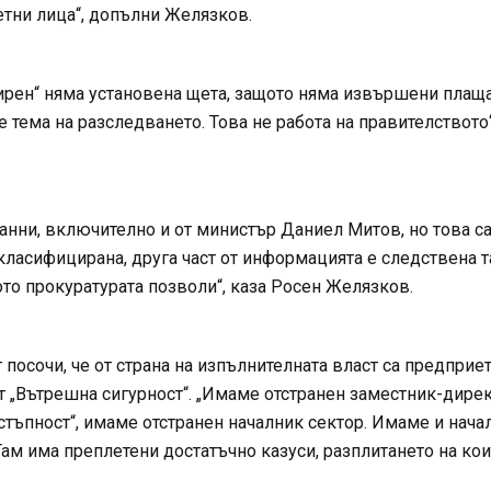
тни лица“, допълни Желязков.
Чирен“ няма установена щета, защото няма извършени плаща
тема на разследването. Това не работа на правителството“
анни, включително и от министър Даниел Митов, но това с
класифицирана, друга част от информацията е следствена т
то прокуратурата позволи“, каза Росен Желязков.
посочи, че от страна на изпълнителната власт са предприе
от „Вътрешна сигурност“. „Имаме отстранен заместник-дире
стъпност“, имаме отстранен началник сектор. Имаме и нача
Там има преплетени достатъчно казуси, разплитането на ко