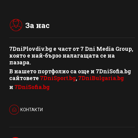
За нас
7DniPlovdiv.bg
e част от
7 Dni Media Group
,
която е най-бързо налагащата се на
пазара.
В нашето портфолио са още и 7DniSofia.bg
сайтовете
7DniSport.bg
,
7DniBulgaria.bg
и
7DniSofia.bg
КОНТАКТИ