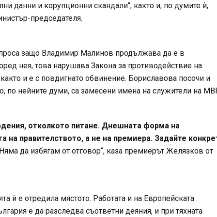
и данни и корупционни скандали“, както и, по думите ѝ,
министър-председателя.
ъпроса защо Владимир Малинов продължава да е в
поред нея, това нарушава Закона за противодействие на
 както и е с повдигнато обвинение. Бориславова посочи и
то, по нейните думи, са замесени имена на служители на МВ
рдения, отколкото питане. Днешната форма на
а на правителството, а не на премиера. Задайте конкре
Няма да избягам от отговор“, каза премиерът Желязков от
та ѝ е отредила мястото. Работата и на Европейската
лгария е да разследва съответни деяния, и при тяхната