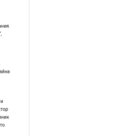
ния.
,
а
айна
ти
ктор
лник
ито