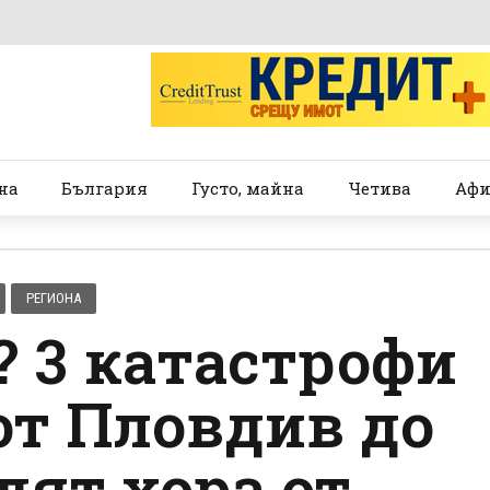
на
България
Густо, майна
Четива
Афи
РЕГИОНА
? 3 катастрофи
от Пловдив до
дят хора от