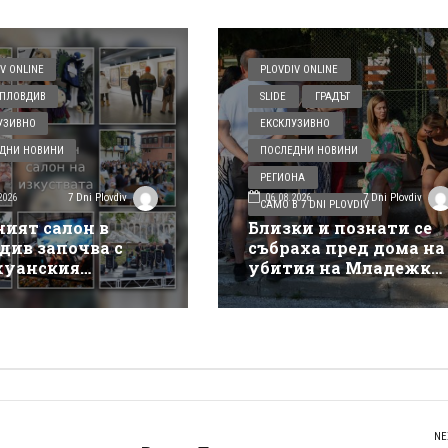
V ONLINE
PLOVDIV ONLINE
ПЛОВДИВ
SLIDE
ГРАДЪТ
УЗИВНО
ЕКСКЛУЗИВНО
ДНИ НОВИНИ
ПОСЛЕДНИ НОВИНИ
РЕГИОНА
2026
06.08.2026
7 Dni Plovdiv
7 Dni Plovdiv
САМО В 7 DNI PLOVDIV
ният салон в
Близки и познати се
див започва с
събраха пред дома на
уанския
убития на Младежки
такъл на Деян
хълм: Не е педофил,
ов
търсеше си приятелк
NE