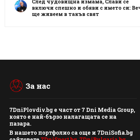
След чудовищна измама, Слави се
включи спешно и обяви с името си: Ве
ще живеем в такъв свят
За нас
7DniPlovdiv.bg
e част от
7 Dni Media Group
,
която е най-бързо налагащата се на
пазара.
В нашето портфолио са още и 7DniSofia.bg
сайтовете
7DniSport.bg
,
7DniBulgaria.bg