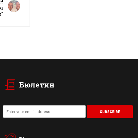
е!
а
е"
Бюлетин