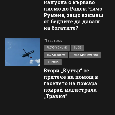
напусна с кърваво
писмо до Радев: Чичо
Румене, защо взимаш
от бедните да даваш
на богатите?
06.08.2026
PLOVDIV ONLINE
SLIDE
ЕКСКЛУЗИВНО
ПОСЛЕДНИ НОВИНИ
РЕГИОНА
Втори „Кугър“ се
притече на помощ в
гасенето на пожара
покрай магистрала
„Тракия“