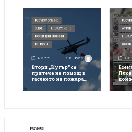
PLOVDIV ONLINE
PLOVDI
SLIDE
ЕКСКЛУЗИВНО
АФИШ 
ПОСЛЕДНИ НОВИНИ
ЕКСКЛ
РЕГИОНА
ПОСЛЕ
06.08.2026
06.08.
7 Dni Plovdiv
Втори „Кугър“ се
Есен
притече на помощ в
Плов
гасенето на пожара
донж
покрай магистрала
спек
„Тракия“
Донк
PREVIOUS