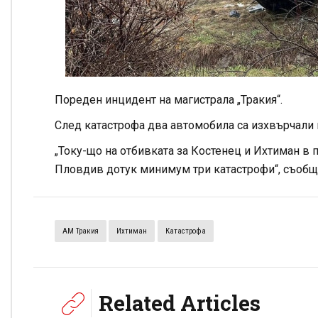
Пореден инцидент на магистрала „Тракия“.
След катастрофа два автомобила са изхвърчали и
„Току-що на отбивката за Костенец и Ихтиман в 
Пловдив дотук минимум три катастрофи“, съобщ
АМ Тракия
Ихтиман
Катастрофа
Related Articles