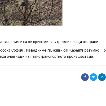
звън пътя и са се приземили в тревни площи отстрани.
посока София… Извадихме ги, живи са! Карайте разумно – о
иха очевидци на пътнотранспортното произшествие.