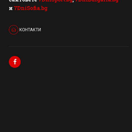
и
7DniSofia.bg
КОНТАКТИ