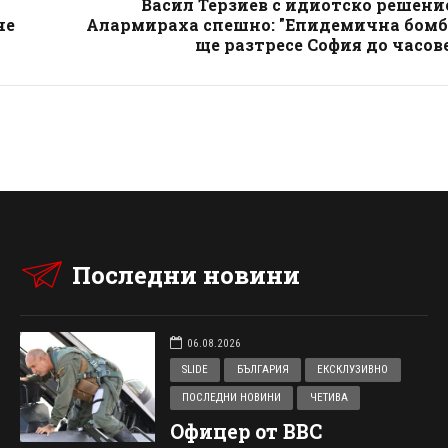
Васил Терзиев с идиотско решени
че
Алармираха спешно: "Епидемична бомб
ще разтресе София до часов
Последни новини
06.08.2026
SLIDE
БЪЛГАРИЯ
ЕКСКЛУЗИВНО
ПОСЛЕДНИ НОВИНИ
ЧЕТИВА
Офицер от ВВС