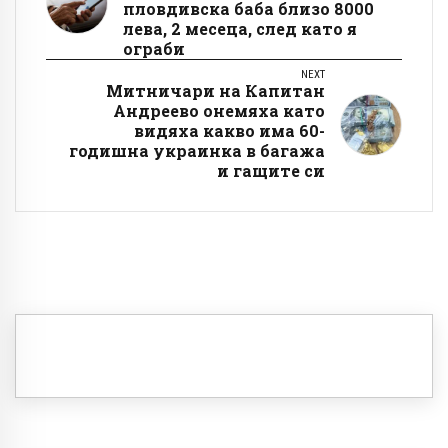
пловдивска баба близо 8000
лева, 2 месеца, след като я
ограби
NEXT
Митничари на Капитан
Андреево онемяха като
видяха какво има 60-
годишна украинка в багажа
и гащите си