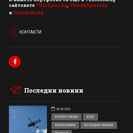
сайтовете
7DniSport.bg
,
7DniBulgaria.bg
и
7DniSofia.bg
КОНТАКТИ
Последни новини
06.08.2026
PLOVDIV ONLINE
SLIDE
ЕКСКЛУЗИВНО
ПОСЛЕДНИ НОВИНИ