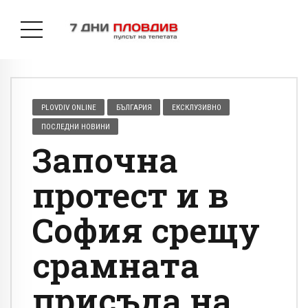
PLOVDIV ONLINE
БЪЛГАРИЯ
ЕКСКЛУЗИВНО
ПОСЛЕДНИ НОВИНИ
Започна
протест и в
София срещу
срамната
присъда на