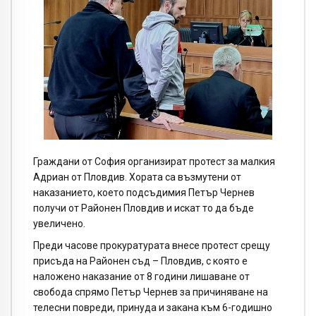
Граждани от София организират протест за малкия
Адриан от Пловдив. Хората са възмутени от
наказанието, което подсъдимия Петър Чернев
получи от Районен Пловдив и искат то да бъде
увеличено.
Преди часове прокуратурата внесе протест срещу
присъда на Районен съд – Пловдив, с която е
наложено наказание от 8 години лишаване от
свобода спрямо Петър Чернев за причиняване на
телесни повреди, принуда и закана към 6-годишно