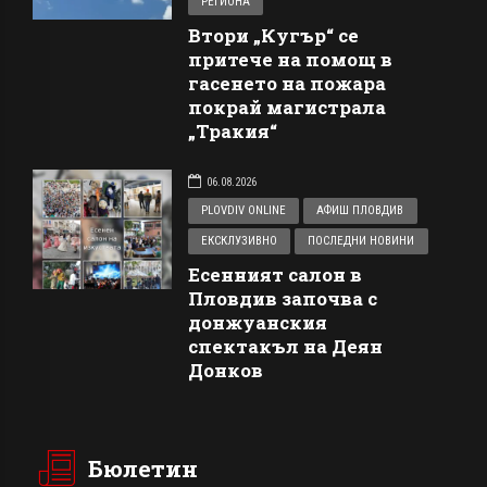
РЕГИОНА
Втори „Кугър“ се
притече на помощ в
гасенето на пожара
покрай магистрала
„Тракия“
06.08.2026
PLOVDIV ONLINE
АФИШ ПЛОВДИВ
ЕКСКЛУЗИВНО
ПОСЛЕДНИ НОВИНИ
Есенният салон в
Пловдив започва с
донжуанския
спектакъл на Деян
Донков
Бюлетин