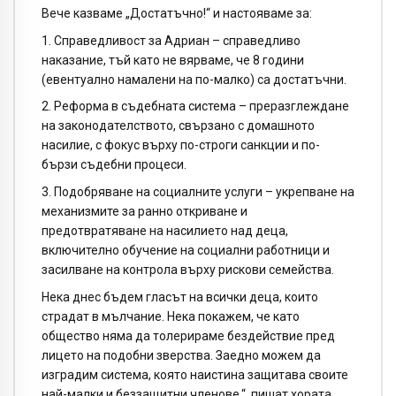
Вече казваме „Достатъчно!“ и настояваме за:
1. Справедливост за Адриан – справедливо
наказание, тъй като не вярваме, че 8 години
(евентуално намалени на по-малко) са достатъчни.
2. Реформа в съдебната система – преразглеждане
на законодателството, свързано с домашното
насилие, с фокус върху по-строги санкции и по-
бързи съдебни процеси.
3. Подобряване на социалните услуги – укрепване на
механизмите за ранно откриване и
предотвратяване на насилието над деца,
включително обучение на социални работници и
засилване на контрола върху рискови семейства.
Нека днес бъдем гласът на всички деца, които
страдат в мълчание. Нека покажем, че като
общество няма да толерираме бездействие пред
лицето на подобни зверства. Заедно можем да
изградим система, която наистина защитава своите
най-малки и беззащитни членове.“, пишат хората.