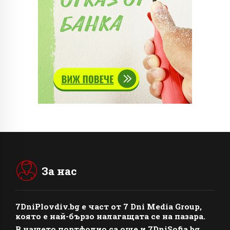
За нас
7DniPlovdiv.bg
e част от
7 Dni Media Group
,
която е най-бързо налагащата се на пазара.
В нашето портфолио са още и 7DniSofia.bg