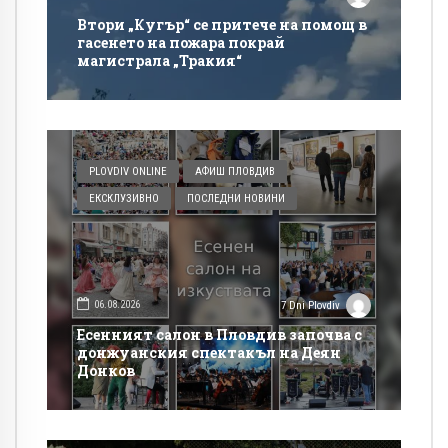
Втори „Кугър“ се притече на помощ в
гасенето на пожара покрай
магистрала „Тракия“
PLOVDIV ONLINE
АФИШ ПЛОВДИВ
ЕКСКЛУЗИВНО
ПОСЛЕДНИ НОВИНИ
06.08.2026
7 Dni Plovdiv
Есенният салон в Пловдив започва с
донжуанския спектакъл на Деян
Донков