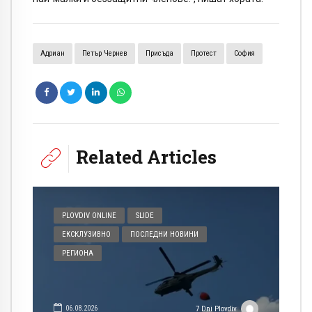
Адриан
Петър Чернев
Присъда
Протест
София
Related Articles
PLOVDIV ONLINE
SLIDE
ЕКСКЛУЗИВНО
ПОСЛЕДНИ НОВИНИ
РЕГИОНА
06.08.2026
7 Dni Plovdiv