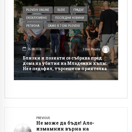
PLOVDIV ONLINE
SLIDE
ГРАДЪТ
ЕКСКЛУЗИВНО
ПОСЛЕДНИ НОВИНИ
РЕГИОНА
САМО В 7 DNI PLOVDIV
06.08.2026
7 Dni Plovdiv
Близки и познати се събраха пред
дома на убития на Младежки хълм:
Не е педофил, търсеше си приятелка
PREVIOUS
Не може да бъде! Ало-
измамник върна на