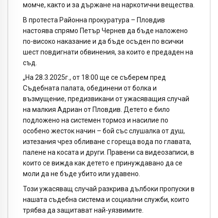
момче, както и за държане на наркотични вещества.
В протеста Районна прокуратура – Пловдив
настоява спрямо Петър Чернев да бъде наложено
по-високо наказание и да бъде осъден по всички
шест повдигнати обвинения, за които е предаден на
съд.
„На 28.3.2025г., от 18:00 ще се съберем пред
Съдебната палата, обединени от болка и
възмущение, предизвикани от ужасяващия случай
на малкия Адриан от Пловдив. Детето е било
подложено на системен тормоз и насилие по
особено жесток начин – бой със слушалка от душ,
изтезания чрез обливане с гореща вода по главата,
палене на косата и други. Правени са видеозаписи, в
които се вижда как детето е принуждавано да се
моли да не бъде убито или удавено.
Този ужасяващ случай разкрива дълбоки пропуски в
нашата съдебна система и социални служби, които
трябва да защитават най-уязвимите.