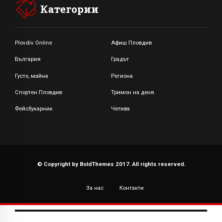
Категории
Plovdiv Online
Афиш Пловдив
България
Градът
Густо, майна
Региона
Спортен Пловдив
Тримон на деня
Фейсбукарник
Четива
© Copyright by BoldThemes 2017. All rights reserved.
За нас
Контакти