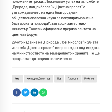
положените грижи. „Пожелавам успех на изложбите
„Природа, лов, риболов“ и „Цветна пролет“ с
утвърждаването на една благородна и
общественополезна кауза за популяризиране на
българската природа!“, завърши заместник-
министър Тошев и официално преряза лентата на
цветния форум.
29-ото издание на „Природа. Лов. Риболов“ и 28-ата
изложба „Цветна пролет“ се провеждат под егидата
на Министерството на земеделието и храните. Те ще
продължат до неделя включително.
Кмет
Костадин Димитров
Лов
Пловдив
Риболов