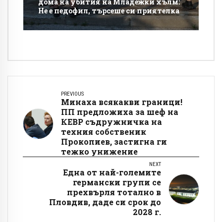
дома на убития на Младежки хълм:
Не е педофил, търсеше си приятелка
PREVIOUS
Минаха всякакви граници!
ПП предложиха за шеф на
КЕВР съдружничка на
техния собственик
Прокопиев, застигна ги
тежко унижение
NEXT
Една от най-големите
германски групи се
прехвърля тотално в
Пловдив, даде си срок до
2028 г.