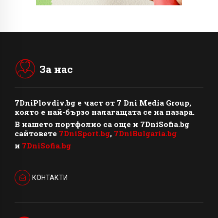
За нас
7DniPlovdiv.bg
e част от
7 Dni Media Group
,
която е най-бързо налагащата се на пазара.
В нашето портфолио са още и 7DniSofia.bg
сайтовете
7DniSport.bg
,
7DniBulgaria.bg
и
7DniSofia.bg
КОНТАКТИ