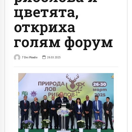
цветята,
откриха
голям форум
7 Dni Plovdiv
26.03.2025