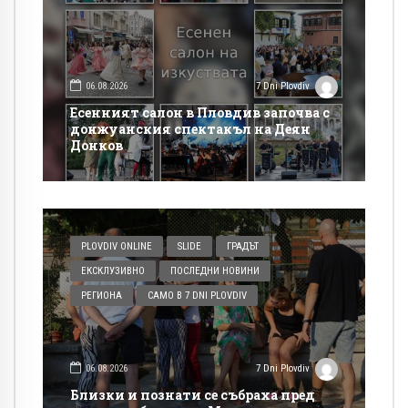
06.08.2026
7 Dni Plovdiv
Есенният салон в Пловдив започва с
донжуанския спектакъл на Деян
Донков
PLOVDIV ONLINE
SLIDE
ГРАДЪТ
ЕКСКЛУЗИВНО
ПОСЛЕДНИ НОВИНИ
РЕГИОНА
САМО В 7 DNI PLOVDIV
06.08.2026
7 Dni Plovdiv
Близки и познати се събраха пред