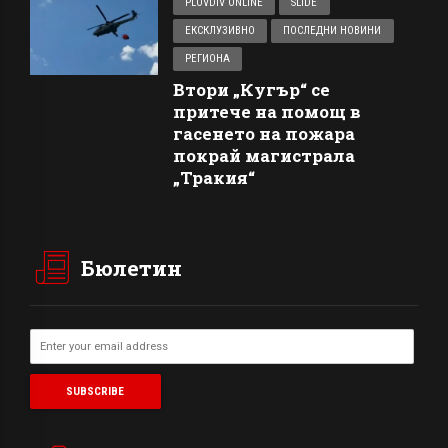
PLOVDIV ONLINE
SLIDE
ЕКСКЛУЗИВНО
ПОСЛЕДНИ НОВИНИ
РЕГИОНА
Втори „Кугър“ се
притече на помощ в
гасенето на пожара
покрай магистрала
„Тракия“
Бюлетин