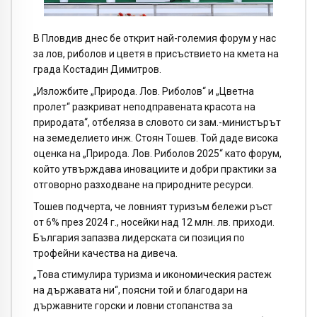
В Пловдив днес бе открит най-големия форум у нас
за лов, риболов и цветя в присъствието на кмета на
града Костадин Димитров.
„Изложбите „Природа. Лов. Риболов“ и „Цветна
пролет“ разкриват неподправената красота на
природата“, отбеляза в словото си зам.-министърът
на земеделието инж. Стоян Тошев. Той даде висока
оценка на „Природа. Лов. Риболов 2025“ като форум,
който утвърждава иновациите и добри практики за
отговорно разходване на природните ресурси.
Тошев подчерта, че ловният туризъм бележи ръст
от 6% през 2024 г., носейки над 12 млн. лв. приходи.
България запазва лидерската си позиция по
трофейни качества на дивеча.
„Това стимулира туризма и икономическия растеж
на държавата ни“, поясни той и благодари на
държавните горски и ловни стопанства за