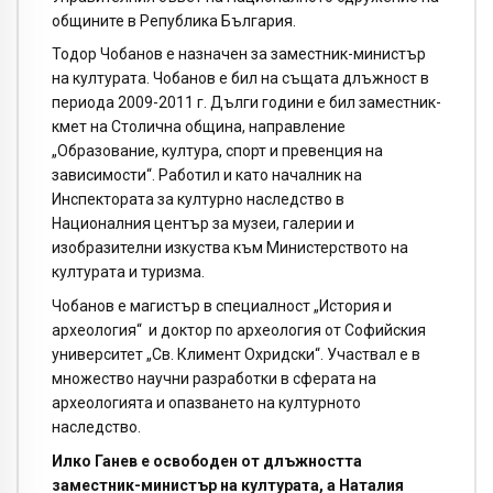
общините в Република България.
Тодор Чобанов е назначен за заместник-министър
на културата. Чобанов е бил на същата длъжност в
периода 2009-2011 г. Дълги години е бил заместник-
кмет на Столична община, направление
„Образование, култура, спорт и превенция на
зависимости“. Работил и като началник на
Инспектората за културно наследство в
Националния център за музеи, галерии и
изобразителни изкуства към Министерството на
културата и туризма.
Чобанов е магистър в специалност „История и
археология“ и доктор по археология от Софийския
университет „Св. Климент Охридски“. Участвал е в
множество научни разработки в сферата на
археологията и опазването на културното
наследство.
Илко Ганев е освободен от длъжността
заместник-министър на културата, а Наталия