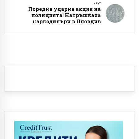
NEXT
Поредна ударна акция на
полицията! Натръшкаха
наркодилъри в Пловдив