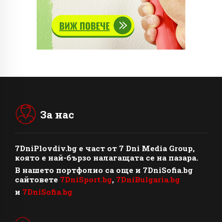
За нас
7DniPlovdiv.bg
e част от
7 Dni Media Group
,
която е най-бързо налагащата се на пазара.
В нашето портфолио са още и 7DniSofia.bg
сайтовете
7DniSport.bg
,
7DniBulgaria.bg
и
7DniSofia.bg