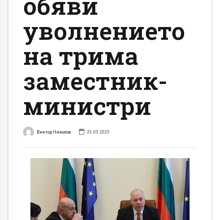
обяви
уволнението
на трима
заместник-
министри
Виктор Николов
25.03.2025