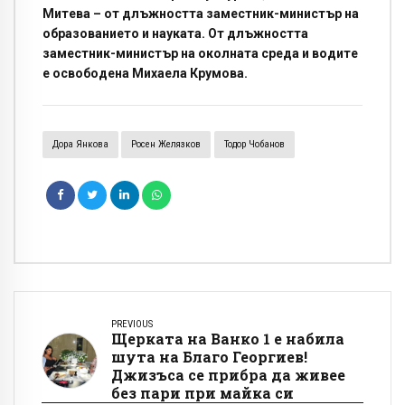
Митева – от длъжността заместник-министър на
образованието и науката. От длъжността
заместник-министър на околната среда и водите
е освободена Михаела Крумова.
Дора Янкова
Росен Желязков
Тодор Чобанов
PREVIOUS
Щерката на Ванко 1 е набила
шута на Благо Георгиев!
Джизъса се прибра да живее
без пари при майка си