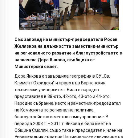
Със заповед на министър-председателя Росен
Желязков на длъжността заместник-министър
на регионалното развитие и благоустройството е
назначена Дора Янкова, съобщиха от
Министерски съвет.
Дора Янкова е завършила география в СУ „Св.
Климент Охридски“ и право във Варненския
технически университет. Била е народен
представител в 38-ото, 42-ото, 43-ото и 44-ото
Народно събрание, както и заместник-председател
на Комисията по регионална политика,
благоустройство и местно самоуправление. В
периода 2003 г. – 2011 г. Янкова е била кмет на
Община Смолян, също така и председател и член на
Управителния съвет на Националното сдружение на