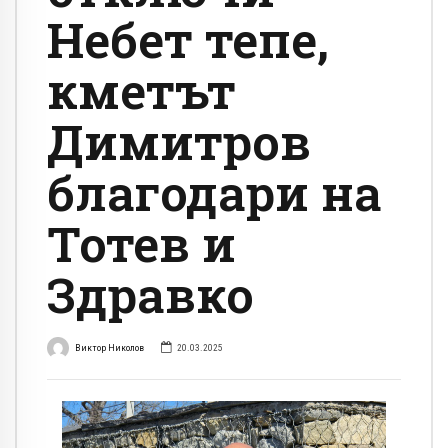
Небет тепе,
кметът
Димитров
благодари на
Тотев и
Здравко
Виктор Николов
20.03.2025