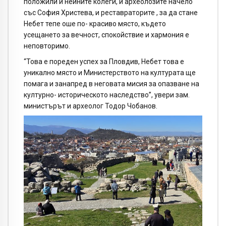
положили и нейните колеги, и археолозите начело
със София Христева, и реставраторите , за да стане
Небет тепе оше по- красиво място, където
усещането за вечност, спокойствие и хармония е
неповторимо.
“Това е пореден успех за Пловдив, Небет това е
уникално място и Министерството на културата ще
помага и занапред в неговата мисия за опазване на
културно- историческото наследство”, увери зам.
министърът и археолог Тодор Чобанов.