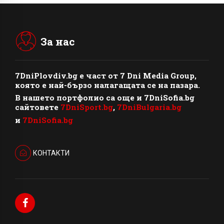
За нас
7DniPlovdiv.bg
e част от
7 Dni Media Group
,
която е най-бързо налагащата се на пазара.
В нашето портфолио са още и 7DniSofia.bg
сайтовете
7DniSport.bg
,
7DniBulgaria.bg
и
7DniSofia.bg
КОНТАКТИ