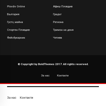
Plovdiv Online
Афиш Пловдив
България
Градът
Густо, майна
Региона
Спортен Пловдив
Тримон на деня
Фейсбукарник
Четива
© Copyright by BoldThemes 2017. All rights reserved.
За нас
Контакти
За нас
Контакти