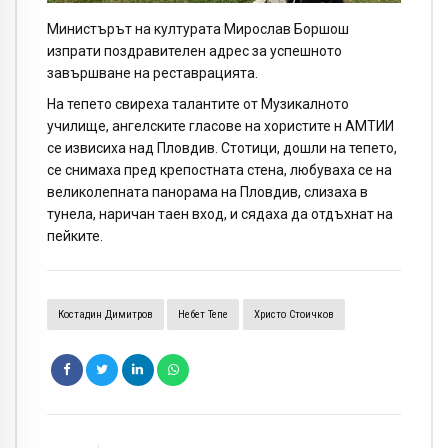
Министърът на културата Мирослав Боршош
изпрати поздравителен адрес за успешното
завършване на реставрацията.
На тепето свиреха талантите от Музикалното
училище, ангелските гласове на хористите н АМТИИ
се извисиха над Пловдив. Стотици, дошли на тепето,
се снимаха пред крепостната стена, любуваха се на
великолепната панорама на Пловдив, слизаха в
тунела, наричан таен вход, и сядаха да отдъхнат на
пейките.
Костадин Димитров
Небет Тепе
Христо Стоичков