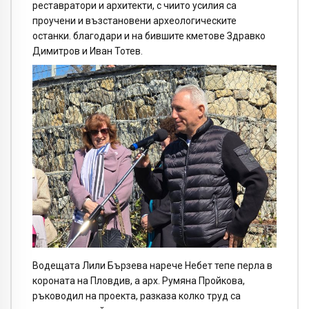
реставратори и архитекти, с чиито усилия са
проучени и възстановени археологическите
останки. благодари и на бившите кметове Здравко
Димитров и Иван Тотев.
Водещата Лили Бързева нарече Небет тепе перла в
короната на Пловдив, а арх. Румяна Пройкова,
ръководил на проекта, разказа колко труд са