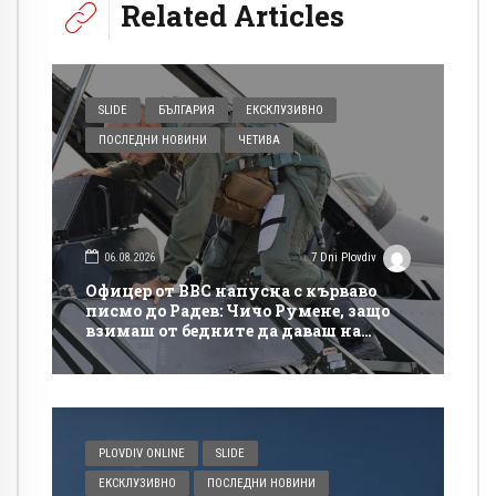
Related Articles
SLIDE
БЪЛГАРИЯ
ЕКСКЛУЗИВНО
ПОСЛЕДНИ НОВИНИ
ЧЕТИВА
06.08.2026
7 Dni Plovdiv
Офицер от ВВС напусна с кърваво
писмо до Радев: Чичо Румене, защо
взимаш от бедните да даваш на
богатите?
PLOVDIV ONLINE
SLIDE
ЕКСКЛУЗИВНО
ПОСЛЕДНИ НОВИНИ