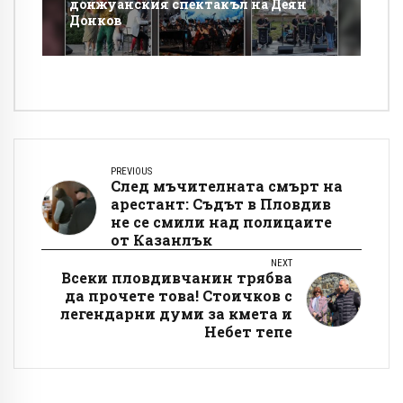
донжуанския спектакъл на Деян
Донков
PREVIOUS
След мъчителната смърт на
арестант: Съдът в Пловдив
не се смили над полицаите
от Казанлък
NEXT
Всеки пловдивчанин трябва
да прочете това! Стоичков с
легендарни думи за кмета и
Небет тепе