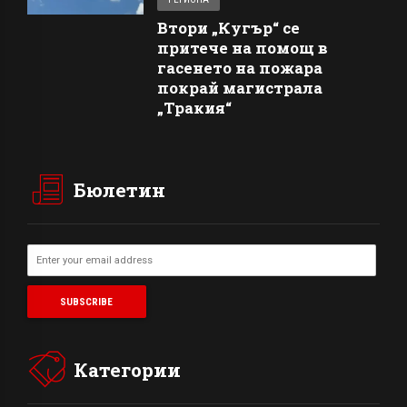
Втори „Кугър“ се
притече на помощ в
гасенето на пожара
покрай магистрала
„Тракия“
Бюлетин
Категории