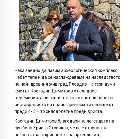
Нека заедно да пазим археологическия комплекс
Небет тепе и да се наслаждаваме на наследството
на най- древния жив град Пловдив – с тези думи
кметът Костадин Димитров откри днес
церемонията по окончателното завършване на
реставрацията на праисторическото селище от
преди 4- 3 – то хилядолетие преди Христа.
Костадин Димитров благодари на легендата на
футбола Христо Стоичков, че се е отзовал на
поканата за откриването, на археолозите,