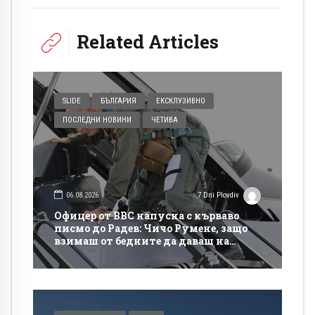
Related Articles
SLIDE
БЪЛГАРИЯ
ЕКСКЛУЗИВНО
ПОСЛЕДНИ НОВИНИ
ЧЕТИВА
06.08.2026
7 Dni Plovdiv
Офицер от ВВС напусна с кърваво
писмо до Радев: Чичо Румене, защо
взимаш от бедните да даваш на
богатите?