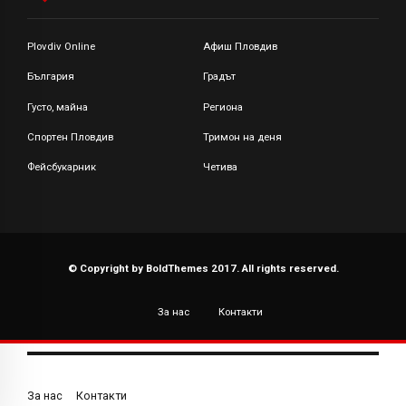
Plovdiv Online
Афиш Пловдив
България
Градът
Густо, майна
Региона
Спортен Пловдив
Тримон на деня
Фейсбукарник
Четива
© Copyright by BoldThemes 2017. All rights reserved.
За нас
Контакти
За нас
Контакти