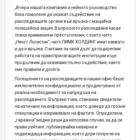
„Вчера нашата компания и нейното ръководство
бяха помолени да окажат съдействие на
разследващите органи във връзка с мащабна
полицейска акция. Въпросното разследване касае
тежки криминални престъпления, с които нито
„Некст Логистик“, нито ПИМК ХОЛДИНГ имат каквато
и да е връзка. Считаме за свой дълг да подкрепим
работата на правоприлагащите институции и ще
продължим да оказваме пълно съдействие, както
сме правили и досега.
Посещението на разследващите в нашия офис беше
изключително конфиденциално и продиктувано от
реална необходимост за напредъка на
разследването. Въпреки това, станахме свидетели
на изтичане на информация, което доведе до грозни
спекулации и изкривяване на фактите. Определена
„гаражна“ медия реши да използва случая, за да си
прави рейтинг, публикувайки невярна и
подвеждаща информация, която дори попречи на