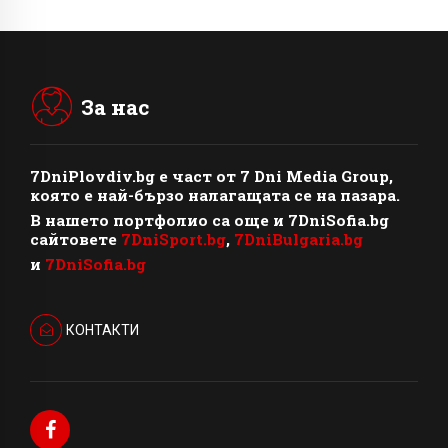
За нас
7DniPlovdiv.bg
e част от
7 Dni Media Group
,
която е най-бързо налагащата се на пазара.
В нашето портфолио са още и 7DniSofia.bg
сайтовете
7DniSport.bg
,
7DniBulgaria.bg
и
7DniSofia.bg
КОНТАКТИ