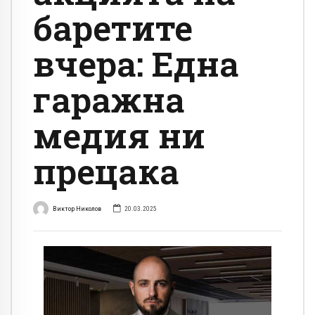
баретите
вчера: Една
гаражна
медия ни
прецака
Виктор Николов
20.03.2025