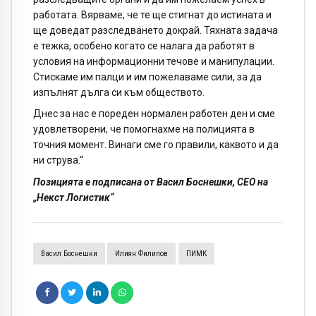
работата. Вярваме, че те ще стигнат до истината и
ще доведат разследването докрай. Тяхната задача
е тежка, особено когато се налага да работят в
условия на информационни течове и манипулации.
Стискаме им палци и им пожелаваме сили, за да
изпълнят дълга си към обществото.
Днес за нас е пореден нормален работен ден и сме
удовлетворени, че помогнахме на полицията в
точния момент. Винаги сме го правили, каквото и да
ни струва.“
Позицията е подписана от Васил Боснешки, CEO на
„Некст Логистик“
Васил Боснешки
Илиян Филипов
ПИМК