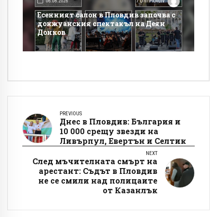
06.08.2026
7 Dni Plovdiv
Есенният салон в Пловдив започва с
донжуанския спектакъл на Деян
Донков
PREVIOUS
Днес в Пловдив: България и
10 000 срещу звезди на
Ливърпул, Евертън и Селтик
NEXT
След мъчителната смърт на
арестант: Съдът в Пловдив
не се смили над полицаите
от Казанлък