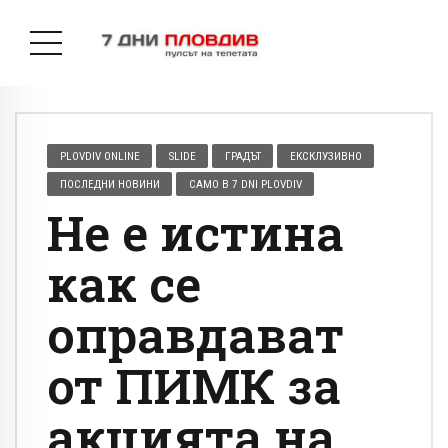
PLOVDIV ONLINE
SLIDE
ГРАДЪТ
ЕКСКЛУЗИВНО
ПОСЛЕДНИ НОВИНИ
САМО В 7 DNI PLOVDIV
Не е истина
как се
оправдават
от ПИМК за
акцията на