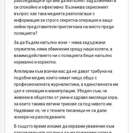
разследващите органи да изпълнят задълженията
си спокойно и ефективно. Възниква сериозният
въпрос: как така медията разполагаше с
информация за строго секретна операция и защо
нейни представители пристигнаха на място преди
полицията?
За да бъдем напълно ясни – няма задържани
служители, няма обвинения срещу наши колеги, а
взаимодействието ни с полицията беше напълно
нормално и коректно.
Апелирам към всички вас да не дават трибуна на
подобни медии, които нямат нищо общо с
професионалната журналистика, а единствената им
цел е сензации и манипулации. Убеден съм, че
живеем в общество от умни и здраво мислещи хора,
за които такива евтини трикове са под нивото им.
Надяваме се, че с техните писаници не са дали
жокери на разследваните.
В същото време искаме да изразим уважение към
разследващите органи и да им пожелаем успех в