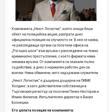
Компанията „Некст Логистик“, която снощи беше
обект на полицейска акция, разпрати днес
официална позиция за случилото се. В нея се казва,
че разследващи органи са посетили офиса на
„Рогошко шосе“ във връзка с разследване на тежко
криминално престъпление, с което фирмата няма
никаква връзка. От компанията са оказали пълно
съдействие, а днес е нормален работен ден за
всички. Няма обвинени, нито задържани служители.
„Некст Логистик“ е дъщерна дъщерна на ПИМК
Холдинг, а като действителни собственици в
Търговския регистър са посочени Пенко Несторов и
Илиян Филипов. Изпълнителен директор е Васил
Боснешки.
Ето цялата позиция на компанията: