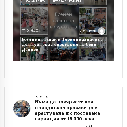
ЕКСКЛУЗИВНО
ПОСЛЕДНИ НОВИНИ
06.08.2026
7 Dni Plovdiv
Есенният салон в Пловдив започва с
донжуанския спектакъл на Деян
Донков
PREVIOUS
Няма да повярвате коя
пловдивска красавица е
арестувана и с поставена
гаранция от 15 000 лева
NEXT