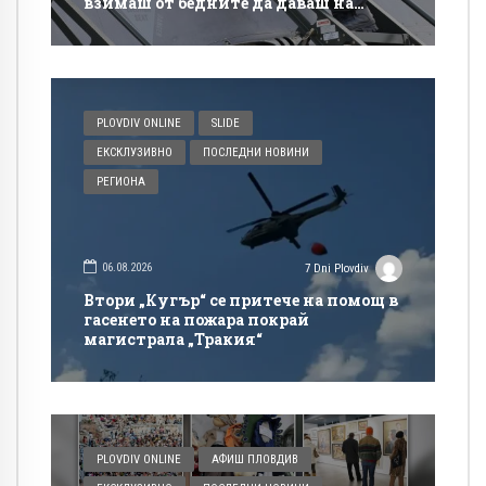
взимаш от бедните да даваш на
богатите?
PLOVDIV ONLINE
SLIDE
ЕКСКЛУЗИВНО
ПОСЛЕДНИ НОВИНИ
РЕГИОНА
06.08.2026
7 Dni Plovdiv
Втори „Кугър“ се притече на помощ в
гасенето на пожара покрай
магистрала „Тракия“
PLOVDIV ONLINE
АФИШ ПЛОВДИВ