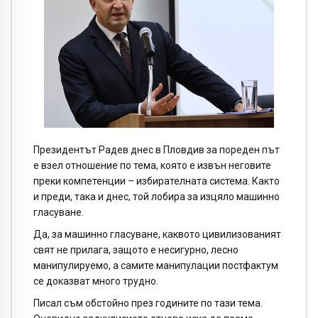
Президентът Радев днес в Пловдив за пореден път
е взел отношение по тема, която е извън неговите
преки компетенции – избирателната система. Както
и преди, така и днес, той лобира за изцяло машинно
гласуване.
Да, за машинно гласуване, каквото цивилизованият
свят не прилага, защото е несигурно, лесно
манипулируемо, а самите манипулации постфактум
се доказват много трудно.
Писал съм обстойно през годините по тази тема.