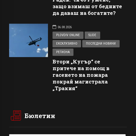
защо взимаш от бедните
да даваш на богатите?
06.08.2026
PLOVDIV ONLINE
SLIDE
ЕКСКЛУЗИВНО
ПОСЛЕДНИ НОВИНИ
РЕГИОНА
Втори „Кугър“ се
притече на помощ в
гасенето на пожара
покрай магистрала
„Тракия“
Бюлетин