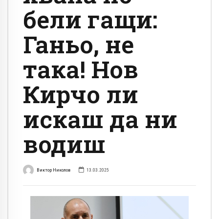
бели гащи:
Ганьо, не
така! Нов
Кирчо ли
искаш да ни
водиш
Виктор Николов
13.03.2025