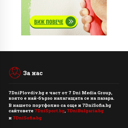
За нас
7DniPlovdiv.bg
e част от
7 Dni Media Group
,
която е най-бързо налагащата се на пазара.
В нашето портфолио са още и 7DniSofia.bg
сайтовете
7DniSport.bg
,
7DniBulgaria.bg
и
7DniSofia.bg