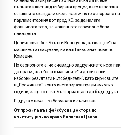
Очевидно задкулисието отново иска да поеме
пълната власт над изборния процес, като използва
сегашните скандали около частичното оспорване на
парламентарния вот пред КС, за да налага
фалшивата теза, че машинното гласуване било
панацеята.
Целият свят, без Бутан и Венецуела, казват „не“ на
машинното гласуване, но наш Ганьо знае повече.
Комедия.
Но сериозното е, че очевидно задкулисието иска пак
да прави „ала-бала с машините“ и да си гласи
изборни резултати и „победители“, като кирчовците
и „Промяната“, които инсталираха преди няколко
години, защото с тях България щяла да бъде друга.
Е, друга е вече – заборчняла и съсипана.
От профила във фейсбук на доктора по
конституционно право Борислав Цеков