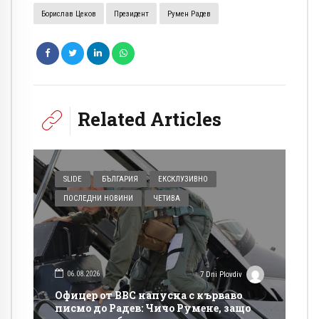
Борислав Цеков
Президент
Румен Радев
Related Articles
SLIDE
БЪЛГАРИЯ
ЕКСКЛУЗИВНО
ПОСЛЕДНИ НОВИНИ
ЧЕТИВА
06.08.2026
7 Dni Plovdiv
Офицер от ВВС напусна с кърваво
писмо до Радев: Чичо Румене, защо