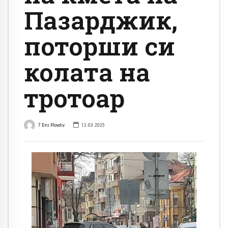
Пазарджик,
поторши си
колата на
тротоар
7 Dni Plovdiv
12.03.2025