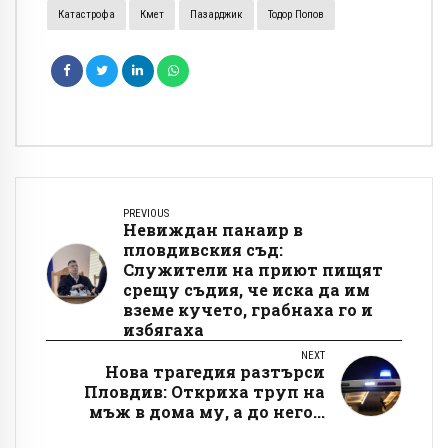
Катастрофа
Кмет
Пазарджик
Тодор Попов
PREVIOUS
Невиждан панаир в
пловдивския съд:
Служители на приют пищят
срещу съдия, че иска да им
вземе кучето, грабнаха го и
избягаха
NEXT
Нова трагедия разтърси
Пловдив: Откриха труп на
мъж в дома му, а до него...