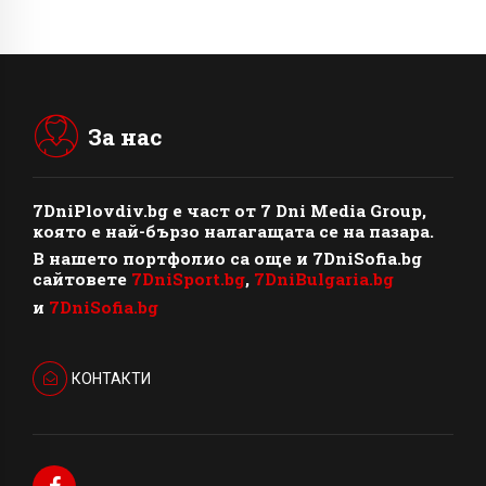
За нас
7DniPlovdiv.bg
e част от
7 Dni Media Group
,
която е най-бързо налагащата се на пазара.
В нашето портфолио са още и 7DniSofia.bg
сайтовете
7DniSport.bg
,
7DniBulgaria.bg
и
7DniSofia.bg
КОНТАКТИ