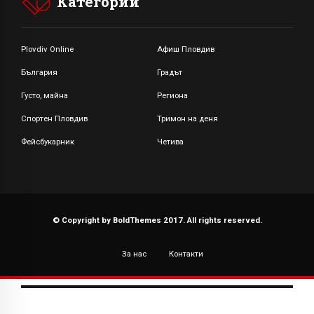
Категории
Plovdiv Online
Афиш Пловдив
България
Градът
Густо, майна
Региона
Спортен Пловдив
Тримон на деня
Фейсбукарник
Четива
© Copyright by BoldThemes 2017. All rights reserved.
За нас
Контакти