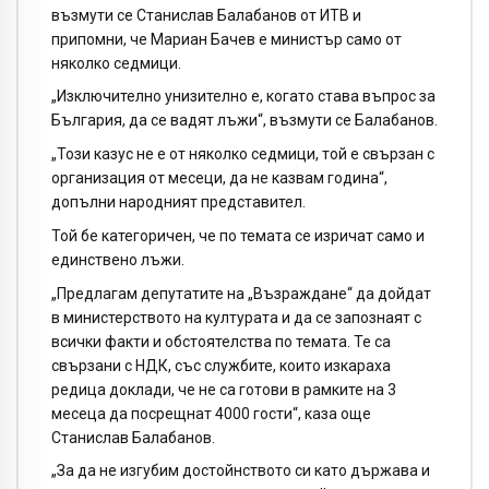
възмути се Станислав Балабанов от ИТВ и
припомни, че Мариан Бачев е министър само от
няколко седмици.
„Изключително унизително е, когато става въпрос за
България, да се вадят лъжи“, възмути се Балабанов.
„Този казус не е от няколко седмици, той е свързан с
организация от месеци, да не казвам година“,
допълни народният представител.
Той бе категоричен, че по темата се изричат само и
единствено лъжи.
„Предлагам депутатите на „Възраждане“ да дойдат
в министерството на културата и да се запознаят с
всички факти и обстоятелства по темата. Те са
свързани с НДК, със службите, които изкараха
редица доклади, че не са готови в рамките на 3
месеца да посрещнат 4000 гости“, каза още
Станислав Балабанов.
„За да не изгубим достойнството си като държава и