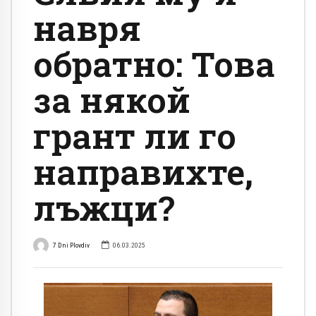
навря
обратно: Това
за някой
грант ли го
направихте,
лъжци?
7 Dni Plovdiv
06.03.2025