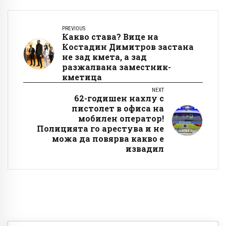
PREVIOUS
Какво става? Вице на
Костадин Димитров застана
не зад кмета, а зад
разжалвана заместник-
кметица
NEXT
62-годишен нахлу с
пистолет в офиса на
мобилен оператор!
Полицията го арестува и не
можа да повярва какво е
извадил