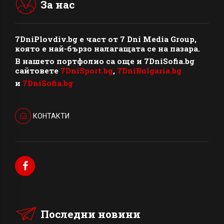
За нас
7DniPlovdiv.bg
e част от
7 Dni Media Group
,
която е най-бързо налагащата се на пазара.
В нашето портфолио са още и 7DniSofia.bg
сайтовете
7DniSport.bg
,
7DniBulgaria.bg
и
7DniSofia.bg
КОНТАКТИ
Последни новини