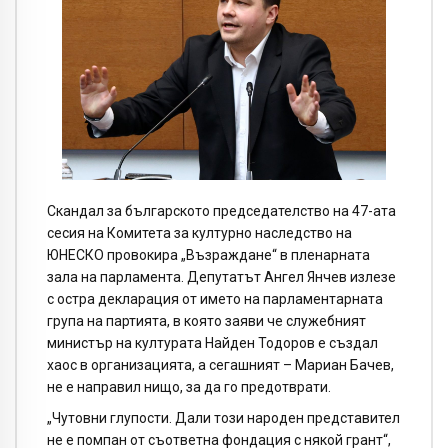
Скандал за българското председателство на 47-ата
сесия на Комитета за културно наследство на
ЮНЕСКО провокира „Възраждане“ в пленарната
зала на парламента. Депутатът Ангел Янчев излезе
с остра декларация от името на парламентарната
група на партията, в която заяви че служебният
министър на културата Найден Тодоров е създал
хаос в организацията, а сегашният – Мариан Бачев,
не е направил нищо, за да го предотврати.
„Чутовни глупости. Дали този народен представител
не е помпан от съответна фондация с някой грант“,