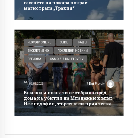
гасенето на пожара покрай
магистрала „Тракия“
PLOVDIV ONLINE
SLIDE
ГРАДЪТ
ЕКСКЛУЗИВНО
ПОСЛЕДНИ НОВИНИ
РЕГИОНА
САМО В 7 DNI PLOVDIV
06.08.2026
7 Dni Plovdiv
Близки и познати се събраха пред
дома на убития на Младежки хълм:
Не е педофил, търсеше си приятелка