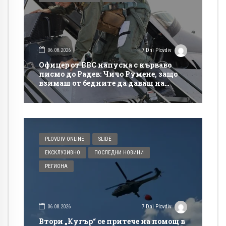
06.08.2026
7 Dni Plovdiv
Офицер от ВВС напусна с кърваво
писмо до Радев: Чичо Румене, защо
взимаш от бедните да даваш на
богатите?
PLOVDIV ONLINE
SLIDE
ЕКСКЛУЗИВНО
ПОСЛЕДНИ НОВИНИ
РЕГИОНА
06.08.2026
7 Dni Plovdiv
Втори „Кугър“ се притече на помощ в