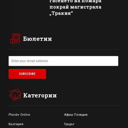
гасенето на пожара
покрай магистрала
„Тракия“
Бюлетин
Категории
Plovdiv Online
Афиш Пловдив
България
Градът