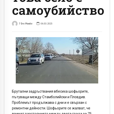
самоубийство
7 Dni Plovdiv
06.03.2025
Брутални задръствания вбесиха шофьорите,
пътуващи между Стамболийски и Пловдив.
Проблемът продължава с дни и е свързан с
ремонтни дейности. Шофьорите се жалват, че
взимат разстоянието между двата града за 75