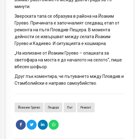
минути.
Зверската тапа се образува в района на Йоаким
Груево. Причината е започналият следващ етап от
ремонта на пътя Пловдив-Пещера. В момента
дейности се извършват между селата Йоаким
Груево и Кадиево. И ситуацията е кошмарна.
„На излизане от Йоаким Груево – опашката за
светофара на моста е до началото на селото“, пише
вбесен шофьор.
Друг пък коментира, че пътуването мжду Пловдив и
Стамболийски е направо самоубийство.
Йоаким Груево
Пещера
Път
Ремонт