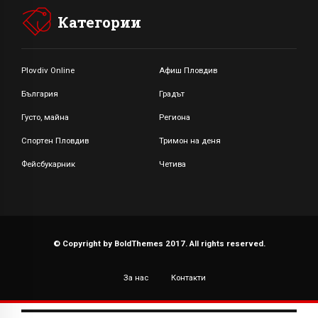
Категории
Plovdiv Online
Афиш Пловдив
България
Градът
Густо, майна
Региона
Спортен Пловдив
Тримон на деня
Фейсбукарник
Четива
© Copyright by BoldThemes 2017. All rights reserved.
За нас
Контакти