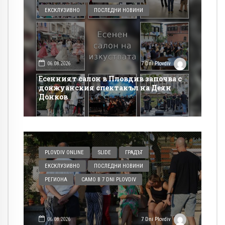
ЕКСКЛУЗИВНО
ПОСЛЕДНИ НОВИНИ
06.08.2026
7 Dni Plovdiv
Есенният салон в Пловдив започва с
донжуанския спектакъл на Деян
Донков
PLOVDIV ONLINE
SLIDE
ГРАДЪТ
ЕКСКЛУЗИВНО
ПОСЛЕДНИ НОВИНИ
РЕГИОНА
САМО В 7 DNI PLOVDIV
06.08.2026
7 Dni Plovdiv