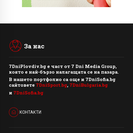
За нас
7DniPlovdiv.bg
e част от
7 Dni Media Group
,
която е най-бързо налагащата се на пазара.
В нашето портфолио са още и 7DniSofia.bg
сайтовете
7DniSport.bg
,
7DniBulgaria.bg
и
7DniSofia.bg
КОНТАКТИ