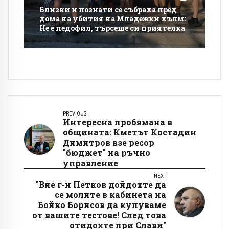
Близки и познати се събраха пред
дома на убития на Младежки хълм:
Не е педофил, търсеше си приятелка
PREVIOUS
Интересна пробямана в
общината: Кметът Костадин
Димитров взе ресор
"бюджет" на ръчно
управление
NEXT
"Вие г-н Петков дойдохте да
се молите в кабинета на
Бойко Борисов да купуваме
от вашите тестове! След това
отидохте при Слави"