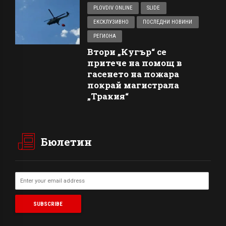
PLOVDIV ONLINE
SLIDE
ЕКСКЛУЗИВНО
ПОСЛЕДНИ НОВИНИ
РЕГИОНА
Втори „Кугър“ се
притече на помощ в
гасенето на пожара
покрай магистрала
„Тракия“
Бюлетин