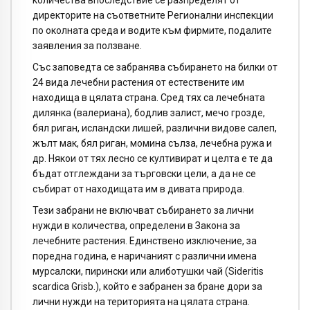
количества впоследствие се разпределят от
директорите на съответните Регионални инспекции
по околната среда и водите към фирмите, подалите
заявления за ползване.
Със заповедта се забранява събирането на билки от
24 вида лечебни растения от естествените им
находища в цялата страна. Сред тях са лечебната
дилянка (валериана), бодлив залист, мечо грозде,
бял риган, исландски лишей, различни видове салеп,
жълт мак, бял риган, момина сълза, лечебна ружа и
др. Някои от тях лесно се култивират и целта е те да
бъдат отглеждани за търговски цели, а да не се
събират от находищата им в дивата природа.
Тези забрани не включват събирането за лични
нужди в количества, определени в Закона за
лечебните растения. Единствено изключение, за
поредна година, е наричаният с различни имена
мурсалски, пирински или алиботушки чай (Sideritis
scardica Grisb.), който е забранен за бране дори за
лични нужди на територията на цялата страна.