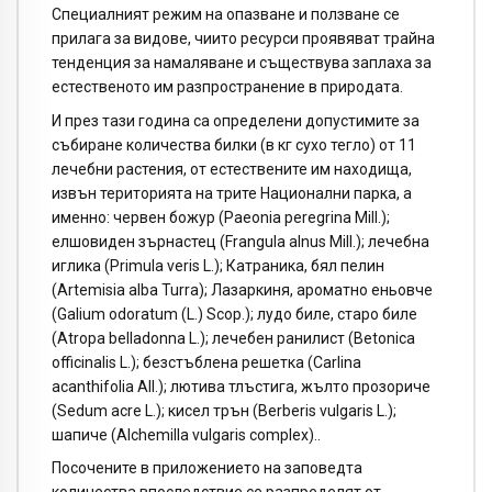
Специалният режим на опазване и ползване се
прилага за видове, чиито ресурси проявяват трайна
тенденция за намаляване и съществува заплаха за
естественото им разпространение в природата.
И през тази година са определени допустимите за
събиране количества билки (в кг сухо тегло) от 11
лечебни растения, от естествените им находища,
извън територията на трите Национални парка, а
именно: червен божур (Paeonia peregrina Mill.);
елшовиден зърнастец (Frangula alnus Mill.); лечебна
иглика (Primula veris L.); Катраника, бял пелин
(Artemisia alba Turra); Лазаркиня, ароматно еньовче
(Galium odoratum (L.) Scop.); лудо биле, старо биле
(Atropa belladonna L.); лечебен ранилист (Betonica
officinalis L.); безстъблена решетка (Carlina
acanthifolia All.); лютива тлъстига, жълто прозориче
(Sedum acre L.); кисел трън (Berberis vulgaris L.);
шапиче (Alchemilla vulgaris complex)..
Посочените в приложението на заповедта