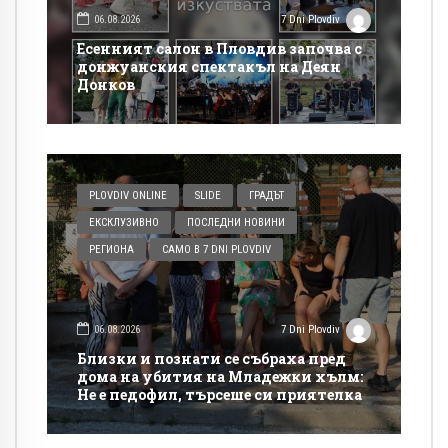
06.08.2026
7 Dni Plovdiv
Есенният салон в Пловдив започва с
донжуанския спектакъл на Деян
Донков
PLOVDIV ONLINE
SLIDE
ГРАДЪТ
ЕКСКЛУЗИВНО
ПОСЛЕДНИ НОВИНИ
РЕГИОНА
САМО В 7 DNI PLOVDIV
06.08.2026
7 Dni Plovdiv
Близки и познати се събраха пред
дома на убития на Младежки хълм:
Не е педофил, търсеше си приятелка