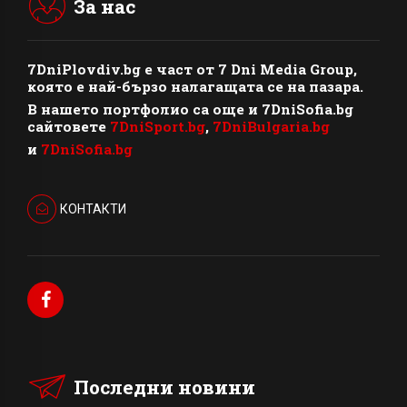
За нас
7DniPlovdiv.bg
e част от
7 Dni Media Group
,
която е най-бързо налагащата се на пазара.
В нашето портфолио са още и 7DniSofia.bg
сайтовете
7DniSport.bg
,
7DniBulgaria.bg
и
7DniSofia.bg
КОНТАКТИ
Последни новини