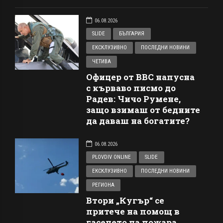
06.08.2026
SLIDE
БЪЛГАРИЯ
ЕКСКЛУЗИВНО
ПОСЛЕДНИ НОВИНИ
ЧЕТИВА
Офицер от ВВС напусна
с кърваво писмо до
Радев: Чичо Румене,
защо взимаш от бедните
да даваш на богатите?
06.08.2026
PLOVDIV ONLINE
SLIDE
ЕКСКЛУЗИВНО
ПОСЛЕДНИ НОВИНИ
РЕГИОНА
Втори „Кугър“ се
притече на помощ в
гасенето на пожара