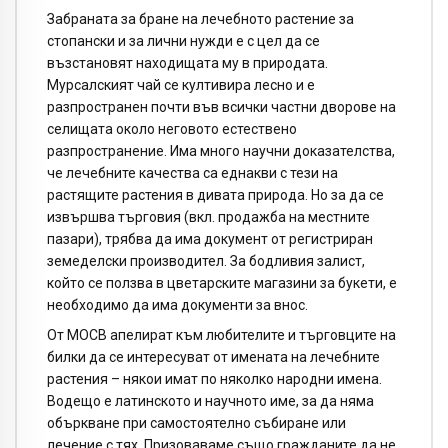
Забраната за бране на лечебното растение за
стопански и за лични нужди е с цел да се
възстановят находищата му в природата.
Мурсалският чай се култивира лесно и е
разпространен почти във всички частни дворове на
селищата около неговото естествено
разпространение. Има много научни доказателства,
че лечебните качества са еднакви с тези на
растящите растения в дивата природа. Но за да се
извършва търговия (вкл. продажба на местните
пазари), трябва да има документ от регистриран
земеделски производител. За бодливия залист,
който се ползва в цветарските магазини за букети, е
необходимо да има документи за внос.
От МОСВ апелират към любителите и търговците на
билки да се интересуват от имената на лечебните
растения – някои имат по няколко народни имена.
Водещо е латинското и научното име, за да няма
объркване при самостоятелно събиране или
лечение с тях. Призоваваме също гражданите да не