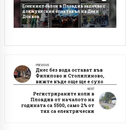
Есенният салон в Пловдив започва с
донжуанския спектакъл на Деян
Донков
PREVIOUS
Днес без вода остават във
Филипово и Столипиново,
вижте къде още ще е сухо
NEXT
Регистрираните коли в
Пловдив от началото на
годината са 5500, само 2% от
тях са електрически