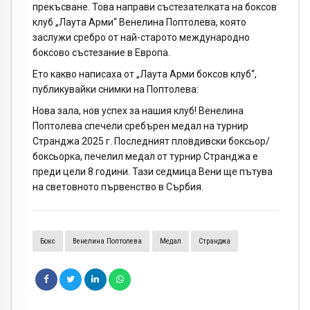
прекъсване. Това направи състезателката на боксов
клуб „Лаута Арми“ Венелина Поптолева, която
заслужи сребро от най-старото международно
боксово състезание в Европа.
Ето какво написаха от „Лаута Арми боксов клуб“,
публикувайки снимки на Поптолева:
Нова зала, нов успех за нашия клуб! Венелина
Поптолева спечели сребърен медал на турнир
Странджа 2025 г. Последният пловдивски боксьор/
боксьорка, печелил медал от турнир Странджа е
преди цели 8 години. Тази седмица Вени ще пътува
на световното първенство в Сърбия.
Бокс
Венелина Поптолева
Медал
Странджа