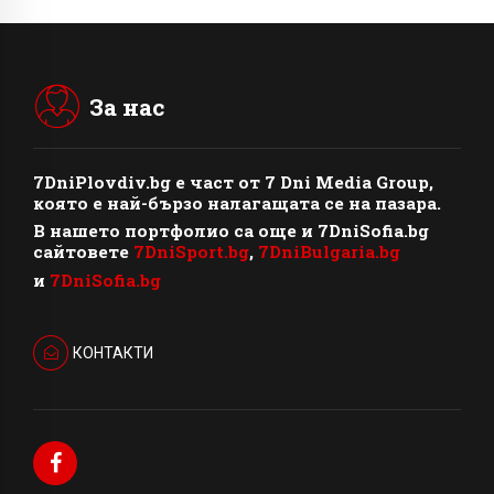
За нас
7DniPlovdiv.bg
e част от
7 Dni Media Group
,
която е най-бързо налагащата се на пазара.
В нашето портфолио са още и 7DniSofia.bg
сайтовете
7DniSport.bg
,
7DniBulgaria.bg
и
7DniSofia.bg
КОНТАКТИ