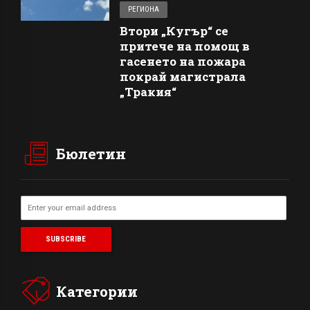
РЕГИОНА
Втори „Кугър“ се
притече на помощ в
гасенето на пожара
покрай магистрала
„Тракия“
Бюлетин
Категории