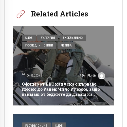
Related Articles
SLIDE
БЪЛГАРИЯ
ЕКСКЛУЗИВНО
ПОСЛЕДНИ НОВИНИ
ЧЕТИВА
06.08.2026
7 Dni Plovdiv
Офицер от ВВС напусна с кърваво
писмо до Радев: Чичо Румене, защо
взимаш от бедните да даваш на
богатите?
PLOVDIV ONLINE
SLIDE