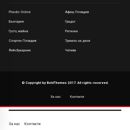
Plovdiv Online
Афиш Пловдив
България
Градът
Густо, майна
Региона
Спортен Пловдив
Тримон на деня
Фейсбукарник
Четива
© Copyright by BoldThemes 2017. All rights reserved.
За нас
Контакти
За нас
Контакти