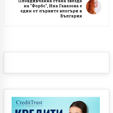
Пловдивчанка стана звезда
на "Форбс", Ина Гавазова е
един от първите влогъри в
България