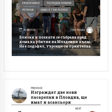
ЕКСКЛУЗИВНО
ПОСЛЕДНИ НОВИНИ
РЕГИОНА
САМО В 7 DNI PLOVDIV
06.08.2026
7 Dni Plovdiv
Близки и познати се събраха пред
дома на убития на Младежки хълм:
Не е педофил, търсеше си приятелка
PREVIOUS
Изграждат две нови
пасарелки в Пловдив, ще
имат и асансьори
NEXT