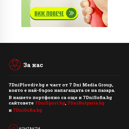
За нас
7DniPlovdiv.bg
e част от
7 Dni Media Group
,
която е най-бързо налагащата се на пазара.
В нашето портфолио са още и 7DniSofia.bg
сайтовете
7DniSport.bg
,
7DniBulgaria.bg
и
7DniSofia.bg