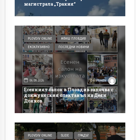
магистрала „Тракия“
PLOVDIV ONLINE
АФИШ ПЛОВДИВ
ЕКСКЛУЗИВНО
ПОСЛЕДНИ НОВИНИ
06.08.2026
7 Dni Plovdiv
Есенният салон в Пловдив започва с
донжуанския спектакъл на Деян
Донков
PLOVDIV ONLINE
SLIDE
ГРАДЪТ