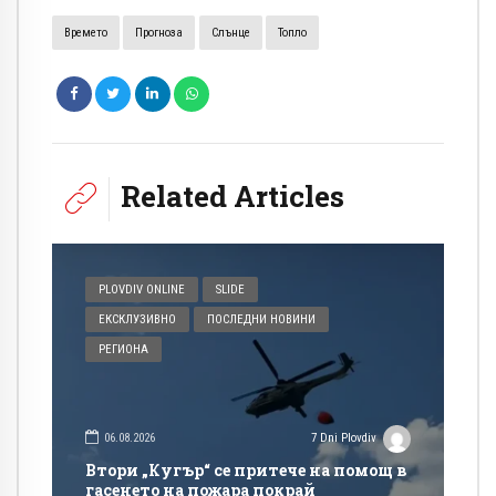
Времето
Прогноза
Слънце
Топло
Related Articles
PLOVDIV ONLINE
SLIDE
ЕКСКЛУЗИВНО
ПОСЛЕДНИ НОВИНИ
РЕГИОНА
06.08.2026
7 Dni Plovdiv
Втори „Кугър“ се притече на помощ в
гасенето на пожара покрай