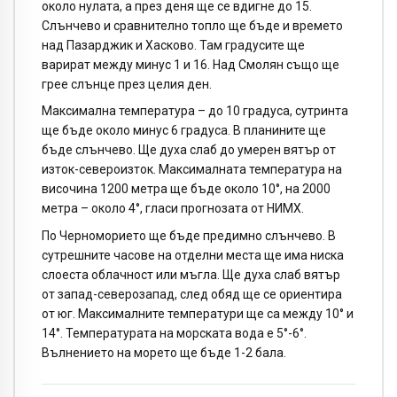
около нулата, а през деня ще се вдигне до 15.
Слънчево и сравнително топло ще бъде и времето
над Пазарджик и Хасково. Там градусите ще
варират между минус 1 и 16. Над Смолян също ще
грее слънце през целия ден.
Максимална температура – до 10 градуса, сутринта
ще бъде около минус 6 градуса. В планините ще
бъде слънчево. Ще духа слаб до умерен вятър от
изток-североизток. Максималната температура на
височина 1200 метра ще бъде около 10°, на 2000
метра – около 4°, гласи прогнозата от НИМХ.
По Черноморието ще бъде предимно слънчево. В
сутрешните часове на отделни места ще има ниска
слоеста облачност или мъгла. Ще духа слаб вятър
от запад-северозапад, след обяд ще се ориентира
от юг. Максималните температури ще са между 10° и
14°. Температурата на морската вода е 5°-6°.
Вълнението на морето ще бъде 1-2 бала.