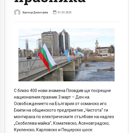
Зорница Димитрова
01.03.2025
С близо 400 нови знамена Пловдив ще посрещне
националния празник 3 март – Ден на
Освобождението на България от османско иго.
Екипи на общинското предприятие „Чистота“ ги
монтираха по електрическите стълбове на надлез
„Скобелева майка“, Коматевско, Асеновградско,
Кукленско, Карловско и Пещерско шосе.