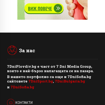
За нас
7DniPlovdiv.bg
e част от
7 Dni Media Group
,
която е най-бързо налагащата се на пазара.
В нашето портфолио са още и 7DniSofia.bg
сайтовете
7DniSport.bg
,
7DniBulgaria.bg
и
7DniSofia.bg
КОНТАКТИ