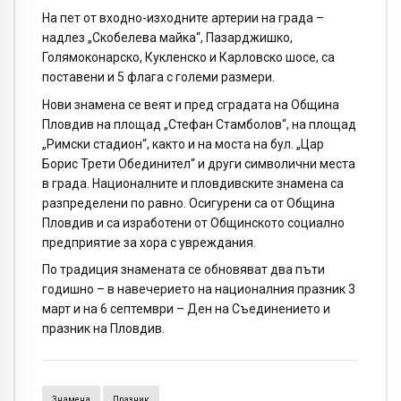
На пет от входно-изходните артерии на града –
надлез „Скобелева майка“, Пазарджишко,
Голямоконарско, Кукленско и Карловско шосе, са
поставени и 5 флага с големи размери.
Нови знамена се веят и пред сградата на Община
Пловдив на площад „Стефан Стамболов“, на площад
„Римски стадион“, както и на моста на бул. „Цар
Борис Трети Обединител“ и други символични места
в града. Националните и пловдивските знамена са
разпределени по равно. Осигурени са от Община
Пловдив и са изработени от Общинското социално
предприятие за хора с увреждания.
По традиция знамената се обновяват два пъти
годишно – в навечерието на националния празник 3
март и на 6 септември – Ден на Съединението и
празник на Пловдив.
Знамена
Празник