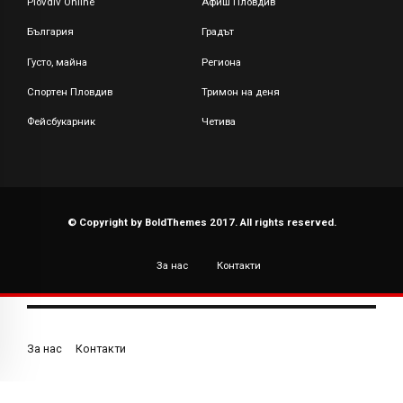
Plovdiv Online
Афиш Пловдив
България
Градът
Густо, майна
Региона
Спортен Пловдив
Тримон на деня
Фейсбукарник
Четива
© Copyright by BoldThemes 2017. All rights reserved.
За нас
Контакти
За нас
Контакти