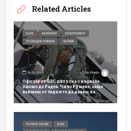
Related Articles
SLIDE
БЪЛГАРИЯ
ЕКСКЛУЗИВНО
ПОСЛЕДНИ НОВИНИ
ЧЕТИВА
06.08.2026
7 Dni Plovdiv
Офицер от ВВС напусна с кърваво
писмо до Радев: Чичо Румене, защо
взимаш от бедните да даваш на
богатите?
PLOVDIV ONLINE
SLIDE