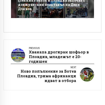
Есенният салон в Пловдив започва с
донжуанския спектакъл на Деян
Донков
PREVIOUS
Хванаха дрогиран шофьор в
Пловдив, младежът е 20-
годишен
NEXT
Ново попълнение за Ботев
Пловдив, трима африканци
идват в отбора