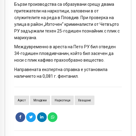
Бързи производства са образувани срещу двама
притежатели на наркотици, заловени в от
служителите на реда в Пловдив. При проверка на
улица в район „Източен“ криминалисти от Четвърто
РУ задържали техен 25-годишен познайник с плик с
марихуана.
Междувременно в ареста на Пето РУ бил отведен
34-годишен пловдивчанин, който бил засечен да
носи с плик кафяво прахообразно вещество.
Направената експертна справка е установила
наличието на 0,081 г. фентанил.
Арест
Младежи
Наркотици
Хващане