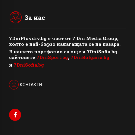
За нас
7DniPlovdiv.bg
e част от
7 Dni Media Group
,
която е най-бързо налагащата се на пазара.
В нашето портфолио са още и 7DniSofia.bg
сайтовете
7DniSport.bg
,
7DniBulgaria.bg
и
7DniSofia.bg
КОНТАКТИ